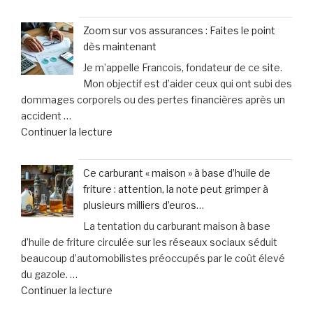
« Assurance
conduite
:
en
Zoom sur vos assurances : Faites le point
faut-
toute
dès maintenant
il
sérénité
Je m’appelle Francois, fondateur de ce site.
vraiment
grâce
Mon objectif est d’aider ceux qui ont subi des
choisir
au
dommages corporels ou des pertes financières après un
une
simulateur »
accident …
garantie
de
Continuer la lecture
contre
« Zoom
les
sur
accidents
Ce carburant « maison » à base d’huile de
vos
de
friture : attention, la note peut grimper à
assurances
la
plusieurs milliers d’euros…
:
vie
La tentation du carburant maison à base
Faites
? »
d’huile de friture circulée sur les réseaux sociaux séduit
le
beaucoup d’automobilistes préoccupés par le coût élevé
point
du gazole. …
dès
de
Continuer la lecture
maintenant »
« Ce