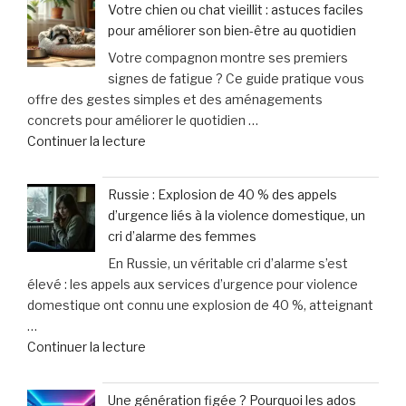
Votre chien ou chat vieillit : astuces faciles
et
à
pour améliorer son bien-être au quotidien
Scooter
vélo »
Votre compagnon montre ses premiers
:
signes de fatigue ? Ce guide pratique vous
April
offre des gestes simples et des aménagements
Moto
concrets pour améliorer le quotidien …
innove
de
Continuer la lecture
avec
« Votre
une
chien
offre
Russie : Explosion de 40 % des appels
ou
sur-
d’urgence liés à la violence domestique, un
chat
mesure
cri d’alarme des femmes
vieillit
et
En Russie, un véritable cri d’alarme s’est
:
un
élevé : les appels aux services d’urgence pour violence
astuces
service
domestique ont connu une explosion de 40 %, atteignant
faciles
d’excellence »
…
pour
de
Continuer la lecture
améliorer
« Russie
son
:
bien-
Une génération figée ? Pourquoi les ados