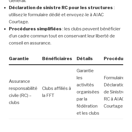
Generali.
Déclaration de sinistre RC pour les structures
:
utilisez le formulaire dédié et envoyez-le à AIAC
Courtage.
Procédures simplifiées
: les clubs peuvent bénéficier
d’un cadre commun tout en conservant leur liberté de
conseil en assurance.
Garantie
Bénéficiaires
Détails
Procédures
Garantie
les
Formulaire de
Assurance
activités
Déclaration
responsabilité
Clubs affiliés à
organisées
de Sinistre
civile (RC) –
la FFT
par la
RC à AIAC
clubs
fédération
Courtage
et les clubs