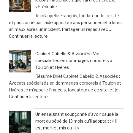
un
vétérinaire
système
Je m’appelle François, fondateur de ce site
inutile
et passionné par l’aide apportée aux personnes et à leurs
»
animaux après un incident. Partager un repas avec …
:
de
Continuer la lecture
les
« Partager
professionnels
mon
de
Cabinet Cabello & Associés : Vos
repas
santé
spécialistes en dommages corporels à
avec
face
Toulon et Hyères
mon
à
Résumé Brief Cabinet Cabello & Associés :
chien
des
Avocats spécialisés en dommages corporels à Toulon et
:
contraintes
Hyères Je m’appelle François, fondateur de ce site, et je …
les
pesantes »
de
Continuer la lecture
leçons
« Cabinet
inattendues
Cabello
que
Un enseignant soupçonné d’avoir causé la
&
j’ai
mort du bébé de 13 mois qu’il adoptait : « Il
Associés
tirées
est mort et mis au lit »
:
chez