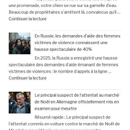
:
une promenade, votre chien se rue sur sa gamelle d’eau.
essentielles
«
Beaucoup de propriétaires s’arrêtent là, convaincus qu’il …
pour
Il
de
Continuer la lecture
protéger
est
« «
vos
mort
Je
droits
et
En Russie, les demandes d’aide des femmes
croyais
en
mis
victimes de violence connaissent une
qu’il
cas
au
hausse spectaculaire de 40%
voulait
de
lit
En 2025, la Russie a enregistré une hausse
juste
dommages
» »
spectaculaire des demandes d’aide émanant de femmes
boire
corporels »
victimes de violences : le nombre d’appels à la ligne …
»
de
Continuer la lecture
:
« En
le
Russie,
méprise
Le principal suspect de l’attentat au marché
les
fréquent
de Noël en Allemagne officiellement mis en
demandes
des
examen pour meurtre
d’aide
propriétaires
Résumé rapide : Le principal suspect de
des
face
l’attentat commis en voiture contre le marché de Noël de
femmes
aux