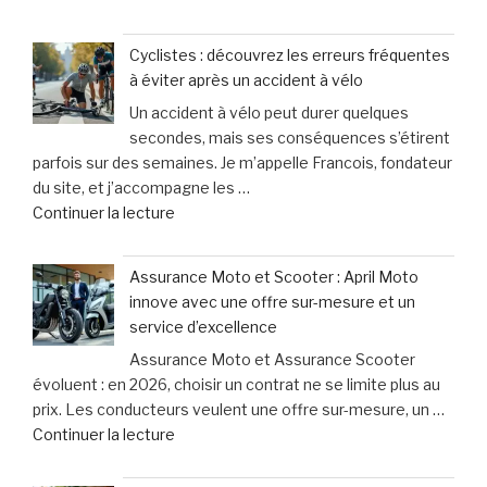
« Lorsque
pour
votre
les
Cyclistes : découvrez les erreurs fréquentes
chien
victimes
à éviter après un accident à vélo
halète,
de
Un accident à vélo peut durer quelques
bave
dommages
secondes, mais ses conséquences s’étirent
excessivement
corporels »
parfois sur des semaines. Je m’appelle Francois, fondateur
et
du site, et j’accompagne les …
titube
de
Continuer la lecture
:
« Cyclistes
une
:
urgence
Assurance Moto et Scooter : April Moto
découvrez
qui
innove avec une offre sur-mesure et un
les
ne
service d’excellence
erreurs
laisse
Assurance Moto et Assurance Scooter
fréquentes
que
évoluent : en 2026, choisir un contrat ne se limite plus au
à
15
prix. Les conducteurs veulent une offre sur-mesure, un …
éviter
minutes
de
Continuer la lecture
après
pour
« Assurance
un
agir »
Moto
accident