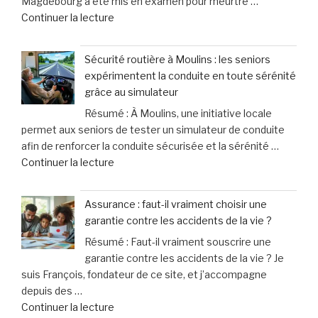
Magdebourg a été mis en examen pour meurtre …
victimes
signaux
de
Continuer la lecture
de
de
« Le
violence
leurs
principal
connaissent
chiens »
Sécurité routière à Moulins : les seniors
suspect
une
expérimentent la conduite en toute sérénité
de
hausse
grâce au simulateur
l’attentat
spectaculaire
Résumé : À Moulins, une initiative locale
au
de
permet aux seniors de tester un simulateur de conduite
marché
40% »
afin de renforcer la conduite sécurisée et la sérénité …
de
de
Continuer la lecture
Noël
« Sécurité
en
routière
Allemagne
Assurance : faut-il vraiment choisir une
à
officiellement
garantie contre les accidents de la vie ?
Moulins
mis
Résumé : Faut-il vraiment souscrire une
:
en
garantie contre les accidents de la vie ? Je
les
examen
suis François, fondateur de ce site, et j’accompagne
seniors
pour
depuis des …
expérimentent
meurtre »
de
Continuer la lecture
la