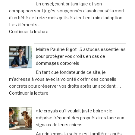
Un enseignant britannique et son
Vos
le
compagnon sont jugés, soupçonnés d’avoir causé la mort
spécialistes
vétérinaire »
d’un bébé de treize mois qu’ils étaient en train d’adoption.
en
Les éléments …
dommages
de
Continuer la lecture
corporels
« Un
à
enseignant
Toulon
Maître Pauline Bigot : 5 astuces essentielles
soupçonné
et
pour protéger vos droits en cas de
d’avoir
Hyères »
dommages corporels
causé
En tant que fondateur de ce site, je
la
m’adresse à vous avec la volonté d’offrir des conseils
mort
concrets pour préserver vos droits après un accident. …
du
de
Continuer la lecture
bébé
« Maître
de
Pauline
13
« Je croyais qu’il voulait juste boire » : le
Bigot
mois
méprise fréquent des propriétaires face aux
:
qu’il
signaux de leurs chiens
5
adoptait
Au printemps, la scène est familière : après
astuces