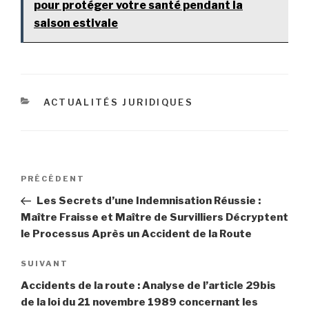
pour protéger votre santé pendant la
saison estivale
CATÉGORIES
ACTUALITÉS JURIDIQUES
Navigation
Article
PRÉCÉDENT
de
précédent
Les Secrets d’une Indemnisation Réussie :
l’article
Maître Fraisse et Maître de Survilliers Décryptent
le Processus Après un Accident de la Route
Article
SUIVANT
suivant
Accidents de la route : Analyse de l’article 29bis
de la loi du 21 novembre 1989 concernant les