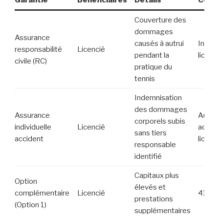
Couverture des
dommages
Assurance
causés à autrui
Inclus
responsabilité
Licencié
pendant la
licenc
civile (RC)
pratique du
tennis
Indemnisation
des dommages
Assurance
Autom
corporels subis
individuelle
Licencié
acquis
sans tiers
accident
licenc
responsable
identifié
Capitaux plus
Option
élevés et
complémentaire
Licencié
41€
prestations
(Option 1)
supplémentaires