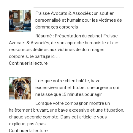
« Ballmaxxing
:
Fraisse Avocats & Associés : un soutien
cette
personnalisé et humain pour les victimes de
pratique
dommages corporels
controversée
Résumé : Présentation du cabinet Fraisse
d’injection
Avocats & Associés, de son approche humaniste et des
pour
ressources dédiées aux victimes de dommages
augmenter
corporels. Je partage ici …
la
de
Continuer la lecture
taille
« Fraisse
des
Avocats
testicules
Lorsque votre chien halète, bave
&
suscite
excessivement et titube : une urgence qui
Associés
des
ne laisse que 15 minutes pour agir
:
inquiétudes
Lorsque votre compagnon montre un
un
médicales »
halètement bruyant, une bave excessive et une titubation,
soutien
chaque seconde compte. Dans cet article je vous
personnalisé
explique, pas à pas …
et
de
Continuer la lecture
humain