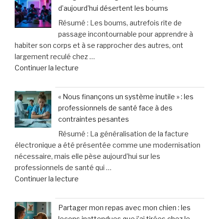
Explosion
être
d’aujourd’hui désertent les boums
de
au
Résumé : Les boums, autrefois rite de
40
quotidien »
passage incontournable pour apprendre à
%
habiter son corps et à se rapprocher des autres, ont
des
largement reculé chez …
appels
de
Continuer la lecture
d’urgence
« Une
liés
génération
à
« Nous finançons un système inutile » : les
figée
la
professionnels de santé face à des
?
violence
contraintes pesantes
Pourquoi
domestique,
Résumé : La généralisation de la facture
les
un
électronique a été présentée comme une modernisation
ados
cri
nécessaire, mais elle pèse aujourd’hui sur les
d’aujourd’hui
d’alarme
professionnels de santé qui …
désertent
des
de
Continuer la lecture
les
femmes »
« «
boums »
Nous
Partager mon repas avec mon chien : les
finançons
leçons inattendues que j’ai tirées chez le