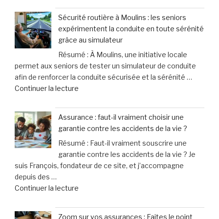
violence
leurs
principal
connaissent
chiens »
Sécurité routière à Moulins : les seniors
suspect
une
expérimentent la conduite en toute sérénité
de
hausse
grâce au simulateur
l’attentat
spectaculaire
Résumé : À Moulins, une initiative locale
au
de
permet aux seniors de tester un simulateur de conduite
marché
40% »
afin de renforcer la conduite sécurisée et la sérénité …
de
de
Continuer la lecture
Noël
« Sécurité
en
routière
Allemagne
Assurance : faut-il vraiment choisir une
à
officiellement
garantie contre les accidents de la vie ?
Moulins
mis
Résumé : Faut-il vraiment souscrire une
:
en
garantie contre les accidents de la vie ? Je
les
examen
suis François, fondateur de ce site, et j’accompagne
seniors
pour
depuis des …
expérimentent
meurtre »
de
Continuer la lecture
la
« Assurance
conduite
:
en
Zoom sur vos assurances : Faites le point