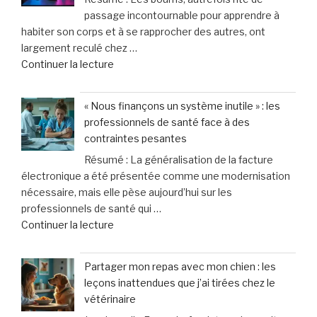
40
quotidien »
passage incontournable pour apprendre à
%
habiter son corps et à se rapprocher des autres, ont
des
largement reculé chez …
appels
de
Continuer la lecture
d’urgence
« Une
liés
génération
à
« Nous finançons un système inutile » : les
figée
la
professionnels de santé face à des
?
violence
contraintes pesantes
Pourquoi
domestique,
Résumé : La généralisation de la facture
les
un
électronique a été présentée comme une modernisation
ados
cri
nécessaire, mais elle pèse aujourd’hui sur les
d’aujourd’hui
d’alarme
professionnels de santé qui …
désertent
des
de
Continuer la lecture
les
femmes »
« «
boums »
Nous
Partager mon repas avec mon chien : les
finançons
leçons inattendues que j’ai tirées chez le
un
vétérinaire
système