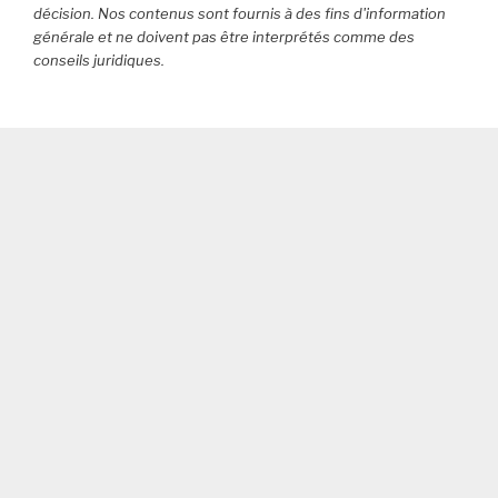
maison
décision. Nos contenus sont fournis à des fins d'information
générale et ne doivent pas être interprétés comme des
»
conseils juridiques.
à
base
d’huile
de
friture
:
attention,
la
note
peut
grimper
à
plusieurs
milliers
d’euros… »