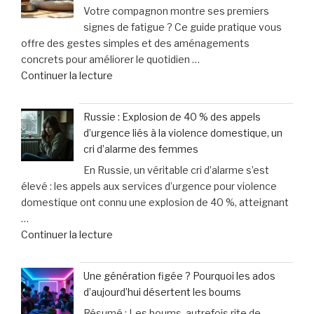
Votre compagnon montre ses premiers
:
signes de fatigue ? Ce guide pratique vous
April
offre des gestes simples et des aménagements
Moto
concrets pour améliorer le quotidien …
innove
de
Continuer la lecture
avec
« Votre
une
chien
offre
Russie : Explosion de 40 % des appels
ou
sur-
d’urgence liés à la violence domestique, un
chat
mesure
cri d’alarme des femmes
vieillit
et
En Russie, un véritable cri d’alarme s’est
:
un
élevé : les appels aux services d’urgence pour violence
astuces
service
domestique ont connu une explosion de 40 %, atteignant
faciles
d’excellence »
…
pour
de
Continuer la lecture
améliorer
« Russie
son
:
bien-
Une génération figée ? Pourquoi les ados
Explosion
être
d’aujourd’hui désertent les boums
de
au
Résumé : Les boums, autrefois rite de