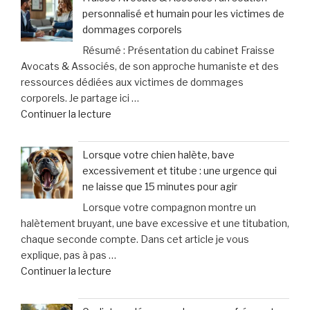
cette
personnalisé et humain pour les victimes de
pratique
dommages corporels
controversée
Résumé : Présentation du cabinet Fraisse
d’injection
Avocats & Associés, de son approche humaniste et des
pour
ressources dédiées aux victimes de dommages
augmenter
corporels. Je partage ici …
la
de
Continuer la lecture
taille
« Fraisse
des
Avocats
testicules
Lorsque votre chien halète, bave
&
suscite
excessivement et titube : une urgence qui
Associés
des
ne laisse que 15 minutes pour agir
:
inquiétudes
Lorsque votre compagnon montre un
un
médicales »
halètement bruyant, une bave excessive et une titubation,
soutien
chaque seconde compte. Dans cet article je vous
personnalisé
explique, pas à pas …
et
de
Continuer la lecture
humain
« Lorsque
pour
votre
les