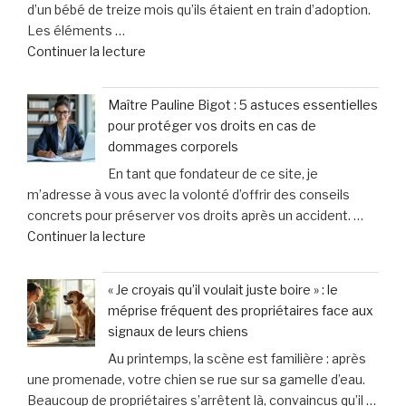
d’un bébé de treize mois qu’ils étaient en train d’adoption.
en
Les éléments …
dommages
de
Continuer la lecture
corporels
« Un
à
enseignant
Toulon
Maître Pauline Bigot : 5 astuces essentielles
soupçonné
et
pour protéger vos droits en cas de
d’avoir
Hyères »
dommages corporels
causé
En tant que fondateur de ce site, je
la
m’adresse à vous avec la volonté d’offrir des conseils
mort
concrets pour préserver vos droits après un accident. …
du
de
Continuer la lecture
bébé
« Maître
de
Pauline
13
« Je croyais qu’il voulait juste boire » : le
Bigot
mois
méprise fréquent des propriétaires face aux
:
qu’il
signaux de leurs chiens
5
adoptait
Au printemps, la scène est familière : après
astuces
:
une promenade, votre chien se rue sur sa gamelle d’eau.
essentielles
«
Beaucoup de propriétaires s’arrêtent là, convaincus qu’il …
pour
Il