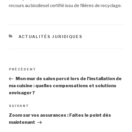
recours au biodiesel certifié issu de filières de recyclage.
CATÉGORIES
ACTUALITÉS JURIDIQUES
Navigation
Article
PRÉCÉDENT
de
précédent
Mon mur de salon percé lors de l’installation de
l’article
ma cuisine : quelles compensations et solutions
envisager ?
Article
SUIVANT
suivant
Zoom sur vos assurances : Faites le point dès
maintenant