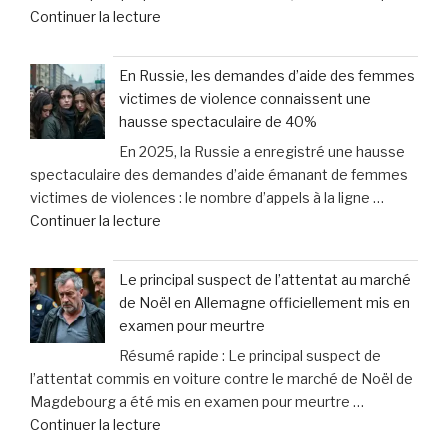
de
Continuer la lecture
protéger
est
« «
vos
mort
Je
droits
et
En Russie, les demandes d’aide des femmes
croyais
en
mis
victimes de violence connaissent une
qu’il
cas
au
hausse spectaculaire de 40%
voulait
de
lit
En 2025, la Russie a enregistré une hausse
juste
dommages
» »
spectaculaire des demandes d’aide émanant de femmes
boire
corporels »
victimes de violences : le nombre d’appels à la ligne …
»
de
Continuer la lecture
:
« En
le
Russie,
méprise
Le principal suspect de l’attentat au marché
les
fréquent
de Noël en Allemagne officiellement mis en
demandes
des
examen pour meurtre
d’aide
propriétaires
Résumé rapide : Le principal suspect de
des
face
l’attentat commis en voiture contre le marché de Noël de
femmes
aux
Magdebourg a été mis en examen pour meurtre …
victimes
signaux
de
Continuer la lecture
de
de
« Le