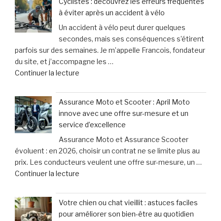
Cyclistes : découvrez les erreurs fréquentes
chien
victimes
à éviter après un accident à vélo
halète,
de
Un accident à vélo peut durer quelques
bave
dommages
secondes, mais ses conséquences s’étirent
excessivement
corporels »
parfois sur des semaines. Je m’appelle Francois, fondateur
et
du site, et j’accompagne les …
titube
de
Continuer la lecture
:
« Cyclistes
une
:
urgence
Assurance Moto et Scooter : April Moto
découvrez
qui
innove avec une offre sur-mesure et un
les
ne
service d’excellence
erreurs
laisse
Assurance Moto et Assurance Scooter
fréquentes
que
évoluent : en 2026, choisir un contrat ne se limite plus au
à
15
prix. Les conducteurs veulent une offre sur-mesure, un …
éviter
minutes
de
Continuer la lecture
après
pour
« Assurance
un
agir »
Moto
accident
Votre chien ou chat vieillit : astuces faciles
et
à
pour améliorer son bien-être au quotidien
Scooter
vélo »