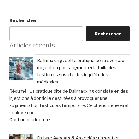
Rechercher
Rechercher
Articles récents
Ballmaxxing : cette pratique controversée
d’injection pour augmenter la taille des
testicules suscite des inquiétudes
médicales
Résumé : La pratique dite de Ballmaxxing consiste en des
injections à domicile destinées à provoquer une
augmentation testicules temporaire. Ce phénomène viral
soulève une …
de
Continuer la lecture
« Ballmaxxing
:
Fraisse Avocats & Associés : un soutien