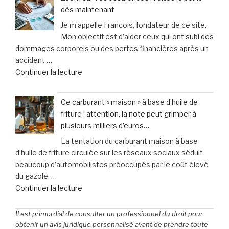
faut-
toute
dès maintenant
il
sérénité
Je m’appelle Francois, fondateur de ce site.
vraiment
grâce
Mon objectif est d’aider ceux qui ont subi des
choisir
au
dommages corporels ou des pertes financières après un
une
simulateur »
accident …
garantie
de
Continuer la lecture
contre
« Zoom
les
sur
accidents
Ce carburant « maison » à base d’huile de
vos
de
friture : attention, la note peut grimper à
assurances
la
plusieurs milliers d’euros…
:
vie
La tentation du carburant maison à base
Faites
? »
d’huile de friture circulée sur les réseaux sociaux séduit
le
beaucoup d’automobilistes préoccupés par le coût élevé
point
du gazole. …
dès
de
Continuer la lecture
maintenant »
« Ce
carburant
Il est primordial de consulter un professionnel du droit pour
«
obtenir un avis juridique personnalisé avant de prendre toute