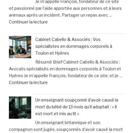
Je m’appelle François, fondateur de ce site
inutile
et passionné par l’aide apportée aux personnes et à leurs
»
animaux après un incident. Partager un repas avec …
:
de
Continuer la lecture
les
« Partager
professionnels
mon
de
Cabinet Cabello & Associés : Vos
repas
santé
spécialistes en dommages corporels à
avec
face
Toulon et Hyères
mon
à
Résumé Brief Cabinet Cabello & Associés :
chien
des
Avocats spécialisés en dommages corporels à Toulon et
:
contraintes
Hyères Je m’appelle François, fondateur de ce site, et je …
les
pesantes »
de
Continuer la lecture
leçons
« Cabinet
inattendues
Cabello
que
Un enseignant soupçonné d’avoir causé la
&
j’ai
mort du bébé de 13 mois qu’il adoptait : « Il
Associés
tirées
est mort et mis au lit »
:
chez
Un enseignant britannique et son
Vos
le
compagnon sont jugés, soupçonnés d’avoir causé la mort
spécialistes
vétérinaire »