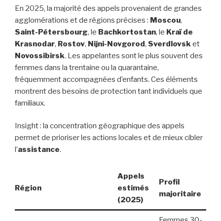
En 2025, la majorité des appels provenaient de grandes
agglomérations et de régions précises :
Moscou
,
Saint-Pétersbourg
, le
Bachkortostan
, le
Kraï de
Krasnodar
,
Rostov
,
Nijni-Novgorod
,
Sverdlovsk
et
Novossibirsk
. Les appelantes sont le plus souvent des
femmes dans la trentaine ou la quarantaine,
fréquemment accompagnées d’enfants. Ces éléments
montrent des besoins de protection tant individuels que
familiaux.
Insight : la concentration géographique des appels
permet de prioriser les actions locales et de mieux cibler
l’
assistance
.
Appels
Profil
Région
estimés
majoritaire
(2025)
Femmes 30-