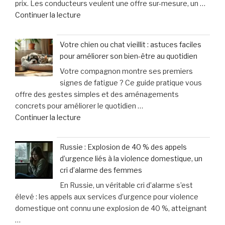
prix. Les conducteurs veulent une offre sur-mesure, un …
éviter
minutes
de
Continuer la lecture
après
pour
« Assurance
un
agir »
Moto
accident
Votre chien ou chat vieillit : astuces faciles
et
à
pour améliorer son bien-être au quotidien
Scooter
vélo »
Votre compagnon montre ses premiers
:
signes de fatigue ? Ce guide pratique vous
April
offre des gestes simples et des aménagements
Moto
concrets pour améliorer le quotidien …
innove
de
Continuer la lecture
avec
« Votre
une
chien
offre
Russie : Explosion de 40 % des appels
ou
sur-
d’urgence liés à la violence domestique, un
chat
mesure
cri d’alarme des femmes
vieillit
et
En Russie, un véritable cri d’alarme s’est
:
un
élevé : les appels aux services d’urgence pour violence
astuces
service
domestique ont connu une explosion de 40 %, atteignant
faciles
d’excellence »
…
pour