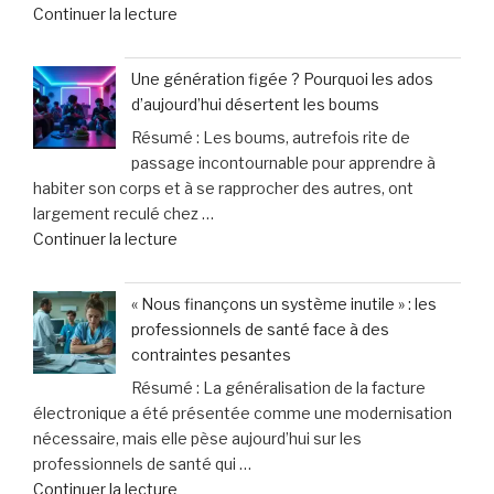
de
Continuer la lecture
améliorer
« Russie
son
:
bien-
Une génération figée ? Pourquoi les ados
Explosion
être
d’aujourd’hui désertent les boums
de
au
Résumé : Les boums, autrefois rite de
40
quotidien »
passage incontournable pour apprendre à
%
habiter son corps et à se rapprocher des autres, ont
des
largement reculé chez …
appels
de
Continuer la lecture
d’urgence
« Une
liés
génération
à
« Nous finançons un système inutile » : les
figée
la
professionnels de santé face à des
?
violence
contraintes pesantes
Pourquoi
domestique,
Résumé : La généralisation de la facture
les
un
électronique a été présentée comme une modernisation
ados
cri
nécessaire, mais elle pèse aujourd’hui sur les
d’aujourd’hui
d’alarme
professionnels de santé qui …
désertent
des
de
Continuer la lecture
les