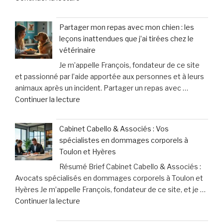
femmes »
« «
boums »
Nous
Partager mon repas avec mon chien : les
finançons
leçons inattendues que j’ai tirées chez le
un
vétérinaire
système
Je m’appelle François, fondateur de ce site
inutile
et passionné par l’aide apportée aux personnes et à leurs
»
animaux après un incident. Partager un repas avec …
:
de
Continuer la lecture
les
« Partager
professionnels
mon
de
Cabinet Cabello & Associés : Vos
repas
santé
spécialistes en dommages corporels à
avec
face
Toulon et Hyères
mon
à
Résumé Brief Cabinet Cabello & Associés :
chien
des
Avocats spécialisés en dommages corporels à Toulon et
:
contraintes
Hyères Je m’appelle François, fondateur de ce site, et je …
les
pesantes »
de
Continuer la lecture
leçons
« Cabinet
inattendues