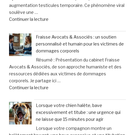
augmentation testicules temporaire. Ce phénomène viral
soulève une …
de
Continuer la lecture
« Ballmaxxing
:
Fraisse Avocats & Associés : un soutien
cette
personnalisé et humain pour les victimes de
pratique
dommages corporels
controversée
Résumé : Présentation du cabinet Fraisse
d’injection
Avocats & Associés, de son approche humaniste et des
pour
ressources dédiées aux victimes de dommages
augmenter
corporels. Je partage ici …
la
de
Continuer la lecture
taille
« Fraisse
des
Avocats
testicules
Lorsque votre chien halète, bave
&
suscite
excessivement et titube : une urgence qui
Associés
des
ne laisse que 15 minutes pour agir
:
inquiétudes
Lorsque votre compagnon montre un
un
médicales »