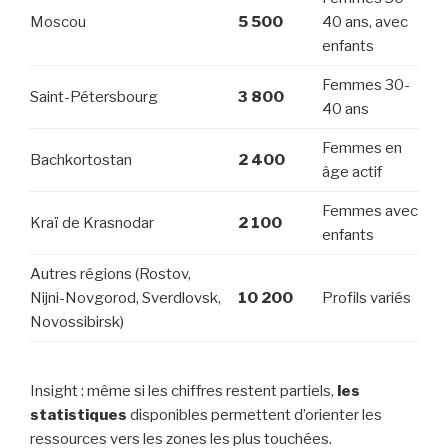
Moscou
5 500
40 ans, avec
enfants
Femmes 30-
Saint-Pétersbourg
3 800
40 ans
Femmes en
Bachkortostan
2 400
âge actif
Femmes avec
Kraï de Krasnodar
2 100
enfants
Autres régions (Rostov,
Nijni-Novgorod, Sverdlovsk,
10 200
Profils variés
Novossibirsk)
Insight : même si les chiffres restent partiels,
les
statistiques
disponibles permettent d’orienter les
ressources vers les zones les plus touchées.