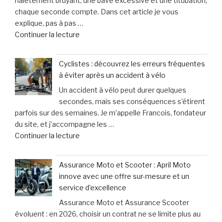
halètement bruyant, une bave excessive et une titubation,
soutien
chaque seconde compte. Dans cet article je vous
personnalisé
explique, pas à pas …
et
de
Continuer la lecture
humain
« Lorsque
pour
votre
les
Cyclistes : découvrez les erreurs fréquentes
chien
victimes
à éviter après un accident à vélo
halète,
de
Un accident à vélo peut durer quelques
bave
dommages
secondes, mais ses conséquences s’étirent
excessivement
corporels »
parfois sur des semaines. Je m’appelle Francois, fondateur
et
du site, et j’accompagne les …
titube
de
Continuer la lecture
:
« Cyclistes
une
:
urgence
Assurance Moto et Scooter : April Moto
découvrez
qui
innove avec une offre sur-mesure et un
les
ne
service d’excellence
erreurs
laisse
Assurance Moto et Assurance Scooter
fréquentes
que
évoluent : en 2026, choisir un contrat ne se limite plus au
à
15