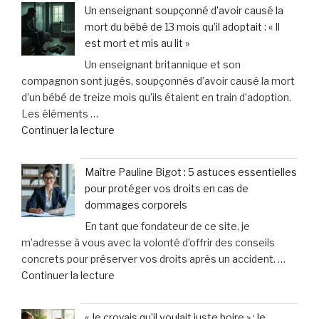
Cabello
que
Un enseignant soupçonné d’avoir causé la
&
j’ai
mort du bébé de 13 mois qu’il adoptait : « Il
Associés
tirées
est mort et mis au lit »
:
chez
Un enseignant britannique et son
Vos
le
compagnon sont jugés, soupçonnés d’avoir causé la mort
spécialistes
vétérinaire »
d’un bébé de treize mois qu’ils étaient en train d’adoption.
en
Les éléments …
dommages
de
Continuer la lecture
corporels
« Un
à
enseignant
Toulon
Maître Pauline Bigot : 5 astuces essentielles
soupçonné
et
pour protéger vos droits en cas de
d’avoir
Hyères »
dommages corporels
causé
En tant que fondateur de ce site, je
la
m’adresse à vous avec la volonté d’offrir des conseils
mort
concrets pour préserver vos droits après un accident. …
du
de
Continuer la lecture
bébé
« Maître
de
Pauline
13
« Je croyais qu’il voulait juste boire » : le