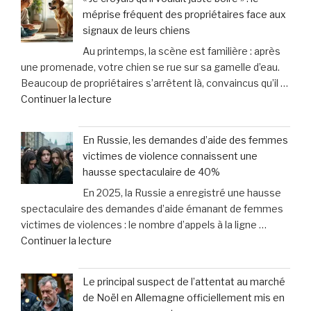
Bigot
mois
méprise fréquent des propriétaires face aux
:
qu’il
signaux de leurs chiens
5
adoptait
Au printemps, la scène est familière : après
astuces
:
une promenade, votre chien se rue sur sa gamelle d’eau.
essentielles
«
Beaucoup de propriétaires s’arrêtent là, convaincus qu’il …
pour
Il
de
Continuer la lecture
protéger
est
« «
vos
mort
Je
droits
et
En Russie, les demandes d’aide des femmes
croyais
en
mis
victimes de violence connaissent une
qu’il
cas
au
hausse spectaculaire de 40%
voulait
de
lit
En 2025, la Russie a enregistré une hausse
juste
dommages
» »
spectaculaire des demandes d’aide émanant de femmes
boire
corporels »
victimes de violences : le nombre d’appels à la ligne …
»
de
Continuer la lecture
:
« En
le
Russie,
méprise
Le principal suspect de l’attentat au marché
les
fréquent
de Noël en Allemagne officiellement mis en
demandes
des