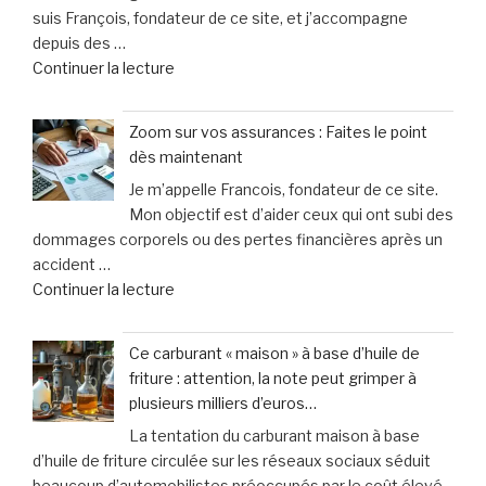
suis François, fondateur de ce site, et j’accompagne
seniors
pour
depuis des …
expérimentent
meurtre »
de
Continuer la lecture
la
« Assurance
conduite
:
en
Zoom sur vos assurances : Faites le point
faut-
toute
dès maintenant
il
sérénité
Je m’appelle Francois, fondateur de ce site.
vraiment
grâce
Mon objectif est d’aider ceux qui ont subi des
choisir
au
dommages corporels ou des pertes financières après un
une
simulateur »
accident …
garantie
de
Continuer la lecture
contre
« Zoom
les
sur
accidents
Ce carburant « maison » à base d’huile de
vos
de
friture : attention, la note peut grimper à
assurances
la
plusieurs milliers d’euros…
:
vie
La tentation du carburant maison à base
Faites
? »
d’huile de friture circulée sur les réseaux sociaux séduit
le
beaucoup d’automobilistes préoccupés par le coût élevé