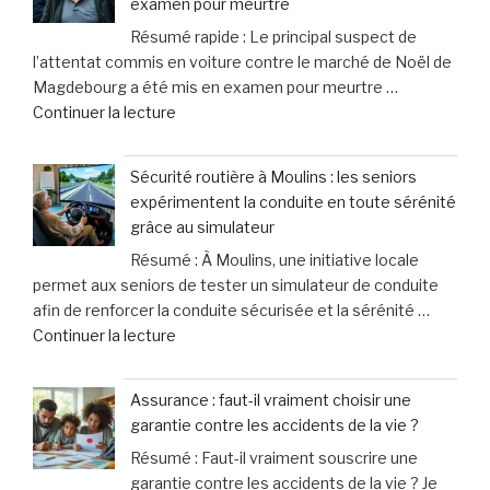
examen pour meurtre
d’aide
propriétaires
Résumé rapide : Le principal suspect de
des
face
l’attentat commis en voiture contre le marché de Noël de
femmes
aux
Magdebourg a été mis en examen pour meurtre …
victimes
signaux
de
Continuer la lecture
de
de
« Le
violence
leurs
principal
connaissent
chiens »
Sécurité routière à Moulins : les seniors
suspect
une
expérimentent la conduite en toute sérénité
de
hausse
grâce au simulateur
l’attentat
spectaculaire
Résumé : À Moulins, une initiative locale
au
de
permet aux seniors de tester un simulateur de conduite
marché
40% »
afin de renforcer la conduite sécurisée et la sérénité …
de
de
Continuer la lecture
Noël
« Sécurité
en
routière
Allemagne
Assurance : faut-il vraiment choisir une
à
officiellement
garantie contre les accidents de la vie ?
Moulins
mis
Résumé : Faut-il vraiment souscrire une
:
en
garantie contre les accidents de la vie ? Je
les
examen