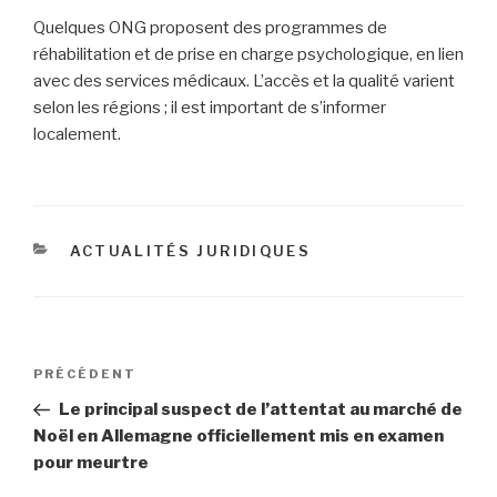
Quelques ONG proposent des programmes de
réhabilitation et de prise en charge psychologique, en lien
avec des services médicaux. L’accès et la qualité varient
selon les régions ; il est important de s’informer
localement.
CATÉGORIES
ACTUALITÉS JURIDIQUES
Navigation
Article
PRÉCÉDENT
de
précédent
Le principal suspect de l’attentat au marché de
l’article
Noël en Allemagne officiellement mis en examen
pour meurtre