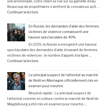
une promenade, votre chien se rue sur sa gamelle d’eau.
essentielles
«
Beaucoup de propriétaires s’arrêtent là, convaincus qu’il …
pour
Il
de
Continuer la lecture
protéger
est
« «
vos
mort
Je
droits
et
En Russie, les demandes d’aide des femmes
croyais
en
mis
victimes de violence connaissent une
qu’il
cas
au
hausse spectaculaire de 40%
voulait
de
lit
En 2025, la Russie a enregistré une hausse
juste
dommages
» »
spectaculaire des demandes d’aide émanant de femmes
boire
corporels »
victimes de violences : le nombre d’appels à la ligne …
»
de
Continuer la lecture
:
« En
le
Russie,
méprise
Le principal suspect de l’attentat au marché
les
fréquent
de Noël en Allemagne officiellement mis en
demandes
des
examen pour meurtre
d’aide
propriétaires
Résumé rapide : Le principal suspect de
des
face
l’attentat commis en voiture contre le marché de Noël de
femmes
aux
Magdebourg a été mis en examen pour meurtre …
victimes
signaux