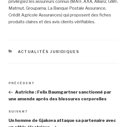
privilégiez les assureurs connus (MAIF, AXA, Allianz, GMF,
Matmut, Groupama, La Banque Postale Assurance,
Crédit Agricole Assurances) qui proposent des fiches
produits claires et des avis clients vérifiables.
CATÉGORIES
ACTUALITÉS JURIDIQUES
Navigation
Article
PRÉCÉDENT
de
précédent
Autriche : Felix Baumgartner sanctionné par
l’article
une amende après des blessures corporelles
Article
SUIVANT
suivant
Un homme de Gjakova attaque sa partenaire avec