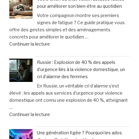
et
à
pour améliorer son bien-être au quotidien
Scooter
vélo »
Votre compagnon montre ses premiers
:
signes de fatigue ? Ce guide pratique vous
April
offre des gestes simples et des aménagements
Moto
concrets pour améliorer le quotidien …
innove
de
Continuer la lecture
avec
« Votre
une
chien
offre
Russie : Explosion de 40 % des appels
ou
sur-
d’urgence liés à la violence domestique, un
chat
mesure
cri d’alarme des femmes
vieillit
et
En Russie, un véritable cri d’alarme s’est
:
un
élevé : les appels aux services d’urgence pour violence
astuces
service
domestique ont connu une explosion de 40 %, atteignant
faciles
d’excellence »
…
pour
de
Continuer la lecture
améliorer
« Russie
son
:
bien-
Une génération figée ? Pourquoi les ados
Explosion
être