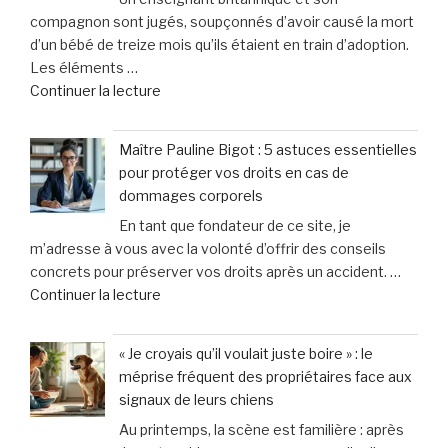
Vos
le
compagnon sont jugés, soupçonnés d’avoir causé la mort
spécialistes
vétérinaire »
d’un bébé de treize mois qu’ils étaient en train d’adoption.
en
Les éléments …
dommages
de
Continuer la lecture
corporels
« Un
à
enseignant
Toulon
Maître Pauline Bigot : 5 astuces essentielles
soupçonné
et
pour protéger vos droits en cas de
d’avoir
Hyères »
dommages corporels
causé
En tant que fondateur de ce site, je
la
m’adresse à vous avec la volonté d’offrir des conseils
mort
concrets pour préserver vos droits après un accident. …
du
de
Continuer la lecture
bébé
« Maître
de
Pauline
13
« Je croyais qu’il voulait juste boire » : le
Bigot
mois
méprise fréquent des propriétaires face aux
:
qu’il
signaux de leurs chiens
5
adoptait
Au printemps, la scène est familière : après
astuces
: