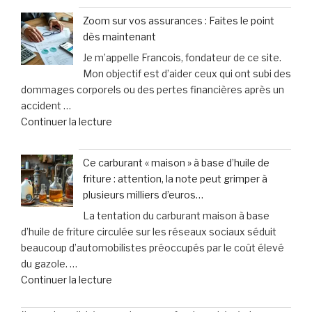
:
en
Zoom sur vos assurances : Faites le point
faut-
toute
dès maintenant
il
sérénité
Je m’appelle Francois, fondateur de ce site.
vraiment
grâce
Mon objectif est d’aider ceux qui ont subi des
choisir
au
dommages corporels ou des pertes financières après un
une
simulateur »
accident …
garantie
de
Continuer la lecture
contre
« Zoom
les
sur
accidents
Ce carburant « maison » à base d’huile de
vos
de
friture : attention, la note peut grimper à
assurances
la
plusieurs milliers d’euros…
:
vie
La tentation du carburant maison à base
Faites
? »
d’huile de friture circulée sur les réseaux sociaux séduit
le
beaucoup d’automobilistes préoccupés par le coût élevé
point
du gazole. …
dès
de
Continuer la lecture
maintenant »
« Ce
carburant