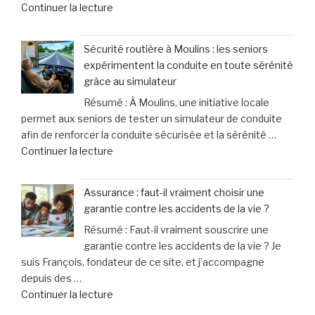
de
Continuer la lecture
de
de
« Le
violence
leurs
principal
connaissent
chiens »
Sécurité routière à Moulins : les seniors
suspect
une
expérimentent la conduite en toute sérénité
de
hausse
grâce au simulateur
l’attentat
spectaculaire
Résumé : À Moulins, une initiative locale
au
de
permet aux seniors de tester un simulateur de conduite
marché
40% »
afin de renforcer la conduite sécurisée et la sérénité …
de
de
Continuer la lecture
Noël
« Sécurité
en
routière
Allemagne
Assurance : faut-il vraiment choisir une
à
officiellement
garantie contre les accidents de la vie ?
Moulins
mis
Résumé : Faut-il vraiment souscrire une
:
en
garantie contre les accidents de la vie ? Je
les
examen
suis François, fondateur de ce site, et j’accompagne
seniors
pour
depuis des …
expérimentent
meurtre »
de
Continuer la lecture
la
« Assurance
conduite