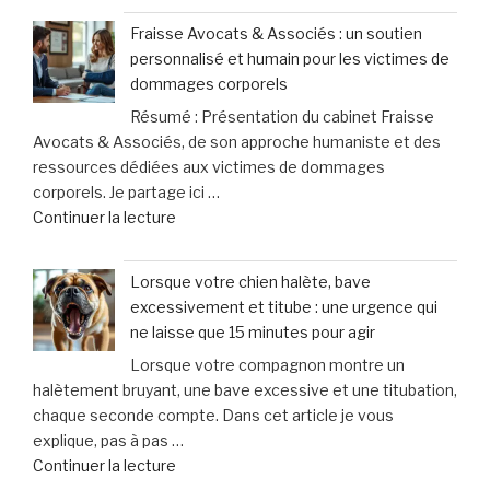
:
Fraisse Avocats & Associés : un soutien
cette
personnalisé et humain pour les victimes de
pratique
dommages corporels
controversée
Résumé : Présentation du cabinet Fraisse
d’injection
Avocats & Associés, de son approche humaniste et des
pour
ressources dédiées aux victimes de dommages
augmenter
corporels. Je partage ici …
la
de
Continuer la lecture
taille
« Fraisse
des
Avocats
testicules
Lorsque votre chien halète, bave
&
suscite
excessivement et titube : une urgence qui
Associés
des
ne laisse que 15 minutes pour agir
:
inquiétudes
Lorsque votre compagnon montre un
un
médicales »
halètement bruyant, une bave excessive et une titubation,
soutien
chaque seconde compte. Dans cet article je vous
personnalisé
explique, pas à pas …
et
de
Continuer la lecture
humain
« Lorsque