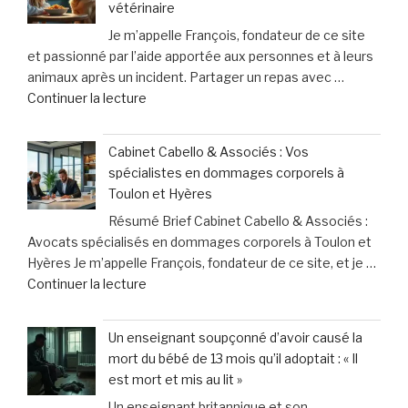
vétérinaire
système
Je m’appelle François, fondateur de ce site
inutile
et passionné par l’aide apportée aux personnes et à leurs
»
animaux après un incident. Partager un repas avec …
:
de
Continuer la lecture
les
« Partager
professionnels
mon
de
Cabinet Cabello & Associés : Vos
repas
santé
spécialistes en dommages corporels à
avec
face
Toulon et Hyères
mon
à
Résumé Brief Cabinet Cabello & Associés :
chien
des
Avocats spécialisés en dommages corporels à Toulon et
:
contraintes
Hyères Je m’appelle François, fondateur de ce site, et je …
les
pesantes »
de
Continuer la lecture
leçons
« Cabinet
inattendues
Cabello
que
Un enseignant soupçonné d’avoir causé la
&
j’ai
mort du bébé de 13 mois qu’il adoptait : « Il
Associés
tirées
est mort et mis au lit »
:
chez
Un enseignant britannique et son