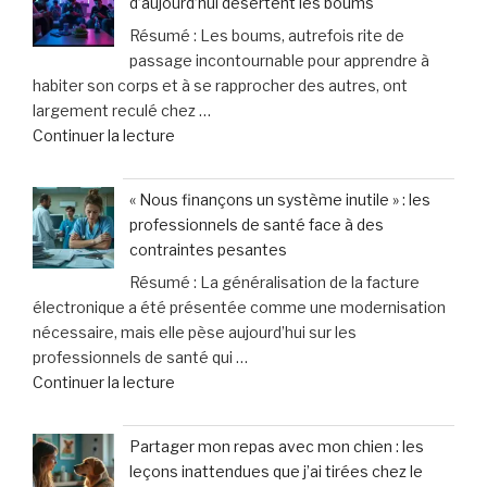
d’aujourd’hui désertent les boums
de
au
Résumé : Les boums, autrefois rite de
40
quotidien »
passage incontournable pour apprendre à
%
habiter son corps et à se rapprocher des autres, ont
des
largement reculé chez …
appels
de
Continuer la lecture
d’urgence
« Une
liés
génération
à
« Nous finançons un système inutile » : les
figée
la
professionnels de santé face à des
?
violence
contraintes pesantes
Pourquoi
domestique,
Résumé : La généralisation de la facture
les
un
électronique a été présentée comme une modernisation
ados
cri
nécessaire, mais elle pèse aujourd’hui sur les
d’aujourd’hui
d’alarme
professionnels de santé qui …
désertent
des
de
Continuer la lecture
les
femmes »
« «
boums »
Nous
Partager mon repas avec mon chien : les
finançons
leçons inattendues que j’ai tirées chez le
un