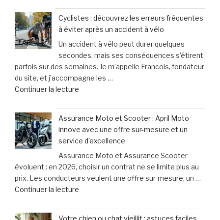
pour
votre
les
Cyclistes : découvrez les erreurs fréquentes
chien
victimes
à éviter après un accident à vélo
halète,
de
Un accident à vélo peut durer quelques
bave
dommages
secondes, mais ses conséquences s’étirent
excessivement
corporels »
parfois sur des semaines. Je m’appelle Francois, fondateur
et
du site, et j’accompagne les …
titube
de
Continuer la lecture
:
« Cyclistes
une
:
urgence
Assurance Moto et Scooter : April Moto
découvrez
qui
innove avec une offre sur-mesure et un
les
ne
service d’excellence
erreurs
laisse
Assurance Moto et Assurance Scooter
fréquentes
que
évoluent : en 2026, choisir un contrat ne se limite plus au
à
15
prix. Les conducteurs veulent une offre sur-mesure, un …
éviter
minutes
de
Continuer la lecture
après
pour
« Assurance
un
agir »
Moto
accident
Votre chien ou chat vieillit : astuces faciles