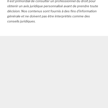
Il est primordial de consulter un professionnel du droit pour
«
obtenir un avis juridique personnalisé avant de prendre toute
maison
décision. Nos contenus sont fournis à des fins d'information
générale et ne doivent pas être interprétés comme des
»
conseils juridiques.
à
base
d’huile
de
friture
:
attention,
la
note
peut
grimper
à
plusieurs
milliers
d’euros… »