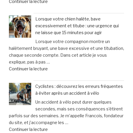
de
Continuer la lecture
taille
« Fraisse
des
Avocats
testicules
Lorsque votre chien halète, bave
&
suscite
excessivement et titube : une urgence qui
Associés
des
ne laisse que 15 minutes pour agir
:
inquiétudes
Lorsque votre compagnon montre un
un
médicales »
halètement bruyant, une bave excessive et une titubation,
soutien
chaque seconde compte. Dans cet article je vous
personnalisé
explique, pas à pas …
et
de
Continuer la lecture
humain
« Lorsque
pour
votre
les
Cyclistes : découvrez les erreurs fréquentes
chien
victimes
à éviter après un accident à vélo
halète,
de
Un accident à vélo peut durer quelques
bave
dommages
secondes, mais ses conséquences s’étirent
excessivement
corporels »
parfois sur des semaines. Je m’appelle Francois, fondateur
et
du site, et j’accompagne les …
titube
de
Continuer la lecture
: