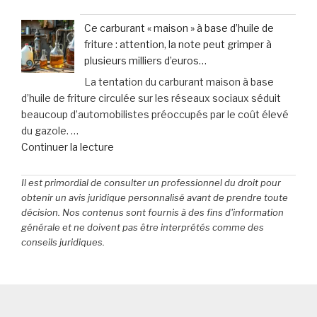
« Zoom
les
sur
accidents
Ce carburant « maison » à base d’huile de
vos
de
friture : attention, la note peut grimper à
assurances
la
plusieurs milliers d’euros…
:
vie
La tentation du carburant maison à base
Faites
? »
d’huile de friture circulée sur les réseaux sociaux séduit
le
beaucoup d’automobilistes préoccupés par le coût élevé
point
du gazole. …
dès
de
Continuer la lecture
maintenant »
« Ce
carburant
Il est primordial de consulter un professionnel du droit pour
«
obtenir un avis juridique personnalisé avant de prendre toute
maison
décision. Nos contenus sont fournis à des fins d'information
générale et ne doivent pas être interprétés comme des
»
conseils juridiques.
à
base
d’huile
de
friture