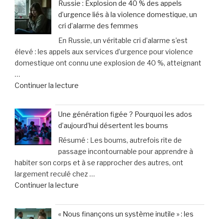
Russie : Explosion de 40 % des appels
ou
sur-
d’urgence liés à la violence domestique, un
chat
mesure
cri d’alarme des femmes
vieillit
et
En Russie, un véritable cri d’alarme s’est
:
un
élevé : les appels aux services d’urgence pour violence
astuces
service
domestique ont connu une explosion de 40 %, atteignant
faciles
d’excellence »
…
pour
de
Continuer la lecture
améliorer
« Russie
son
:
bien-
Une génération figée ? Pourquoi les ados
Explosion
être
d’aujourd’hui désertent les boums
de
au
Résumé : Les boums, autrefois rite de
40
quotidien »
passage incontournable pour apprendre à
%
habiter son corps et à se rapprocher des autres, ont
des
largement reculé chez …
appels
de
Continuer la lecture
d’urgence
« Une
liés
génération
à
« Nous finançons un système inutile » : les
figée