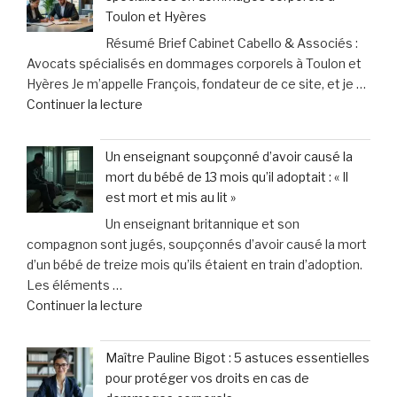
avec
face
Toulon et Hyères
mon
à
Résumé Brief Cabinet Cabello & Associés :
chien
des
Avocats spécialisés en dommages corporels à Toulon et
:
contraintes
Hyères Je m’appelle François, fondateur de ce site, et je …
les
pesantes »
de
Continuer la lecture
leçons
« Cabinet
inattendues
Cabello
que
Un enseignant soupçonné d’avoir causé la
&
j’ai
mort du bébé de 13 mois qu’il adoptait : « Il
Associés
tirées
est mort et mis au lit »
:
chez
Un enseignant britannique et son
Vos
le
compagnon sont jugés, soupçonnés d’avoir causé la mort
spécialistes
vétérinaire »
d’un bébé de treize mois qu’ils étaient en train d’adoption.
en
Les éléments …
dommages
de
Continuer la lecture
corporels
« Un
à
enseignant
Toulon
Maître Pauline Bigot : 5 astuces essentielles
soupçonné
et
pour protéger vos droits en cas de
d’avoir
Hyères »