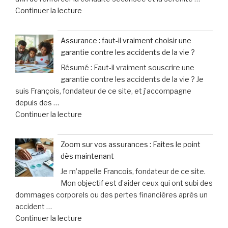
de
Continuer la lecture
Noël
« Sécurité
en
routière
Allemagne
Assurance : faut-il vraiment choisir une
à
officiellement
garantie contre les accidents de la vie ?
Moulins
mis
Résumé : Faut-il vraiment souscrire une
:
en
garantie contre les accidents de la vie ? Je
les
examen
suis François, fondateur de ce site, et j’accompagne
seniors
pour
depuis des …
expérimentent
meurtre »
de
Continuer la lecture
la
« Assurance
conduite
:
en
Zoom sur vos assurances : Faites le point
faut-
toute
dès maintenant
il
sérénité
Je m’appelle Francois, fondateur de ce site.
vraiment
grâce
Mon objectif est d’aider ceux qui ont subi des
choisir
au
dommages corporels ou des pertes financières après un
une
simulateur »
accident …
garantie
de
Continuer la lecture
contre