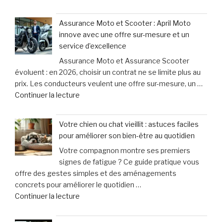
« Cyclistes
une
:
urgence
Assurance Moto et Scooter : April Moto
découvrez
qui
innove avec une offre sur-mesure et un
les
ne
service d’excellence
erreurs
laisse
Assurance Moto et Assurance Scooter
fréquentes
que
évoluent : en 2026, choisir un contrat ne se limite plus au
à
15
prix. Les conducteurs veulent une offre sur-mesure, un …
éviter
minutes
de
Continuer la lecture
après
pour
« Assurance
un
agir »
Moto
accident
Votre chien ou chat vieillit : astuces faciles
et
à
pour améliorer son bien-être au quotidien
Scooter
vélo »
Votre compagnon montre ses premiers
:
signes de fatigue ? Ce guide pratique vous
April
offre des gestes simples et des aménagements
Moto
concrets pour améliorer le quotidien …
innove
de
Continuer la lecture
avec
« Votre
une
chien
offre