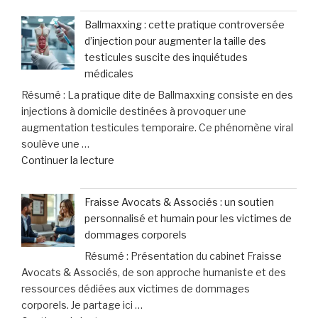
Ballmaxxing : cette pratique controversée
d’injection pour augmenter la taille des
testicules suscite des inquiétudes
médicales
Résumé : La pratique dite de Ballmaxxing consiste en des
injections à domicile destinées à provoquer une
augmentation testicules temporaire. Ce phénomène viral
soulève une …
de
Continuer la lecture
« Ballmaxxing
:
Fraisse Avocats & Associés : un soutien
cette
personnalisé et humain pour les victimes de
pratique
dommages corporels
controversée
Résumé : Présentation du cabinet Fraisse
d’injection
Avocats & Associés, de son approche humaniste et des
pour
ressources dédiées aux victimes de dommages
augmenter
corporels. Je partage ici …
la