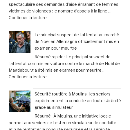
spectaculaire des demandes d’aide émanant de femmes
boire
corporels »
victimes de violences : le nombre d’appels à la ligne …
»
de
Continuer la lecture
:
« En
le
Russie,
méprise
Le principal suspect de l’attentat au marché
les
fréquent
de Noël en Allemagne officiellement mis en
demandes
des
examen pour meurtre
d’aide
propriétaires
Résumé rapide : Le principal suspect de
des
face
l’attentat commis en voiture contre le marché de Noël de
femmes
aux
Magdebourg a été mis en examen pour meurtre …
victimes
signaux
de
Continuer la lecture
de
de
« Le
violence
leurs
principal
connaissent
chiens »
Sécurité routière à Moulins : les seniors
suspect
une
expérimentent la conduite en toute sérénité
de
hausse
grâce au simulateur
l’attentat
spectaculaire
Résumé : À Moulins, une initiative locale
au
de
permet aux seniors de tester un simulateur de conduite
marché
40% »
afin de renforcer la conduite sécurisée et la sérénité …
de