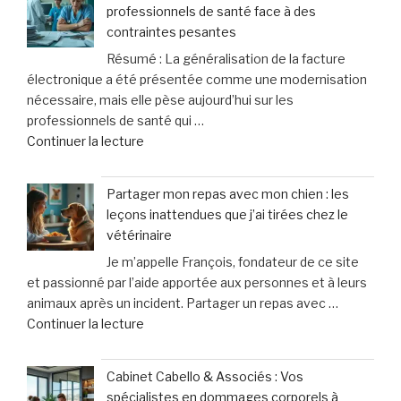
la
professionnels de santé face à des
?
violence
contraintes pesantes
Pourquoi
domestique,
Résumé : La généralisation de la facture
les
un
électronique a été présentée comme une modernisation
ados
cri
nécessaire, mais elle pèse aujourd’hui sur les
d’aujourd’hui
d’alarme
professionnels de santé qui …
désertent
des
de
Continuer la lecture
les
femmes »
« «
boums »
Nous
Partager mon repas avec mon chien : les
finançons
leçons inattendues que j’ai tirées chez le
un
vétérinaire
système
Je m’appelle François, fondateur de ce site
inutile
et passionné par l’aide apportée aux personnes et à leurs
»
animaux après un incident. Partager un repas avec …
:
de
Continuer la lecture
les
« Partager
professionnels
mon
de
Cabinet Cabello & Associés : Vos
repas
santé
spécialistes en dommages corporels à