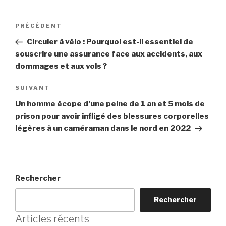
Navigation
Article
PRÉCÉDENT
de
précédent
Circuler à vélo : Pourquoi est-il essentiel de
l’article
souscrire une assurance face aux accidents, aux
dommages et aux vols ?
Article
SUIVANT
suivant
Un homme écope d’une peine de 1 an et 5 mois de
prison pour avoir infligé des blessures corporelles
légères à un caméraman dans le nord en 2022
Rechercher
Rechercher
Articles récents