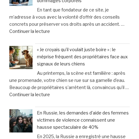
dommages corporels
causé
En tant que fondateur de ce site, je
la
m’adresse à vous avec la volonté d’offrir des conseils
mort
concrets pour préserver vos droits après un accident. …
du
de
Continuer la lecture
bébé
« Maître
de
Pauline
13
« Je croyais qu’il voulait juste boire » : le
Bigot
mois
méprise fréquent des propriétaires face aux
:
qu’il
signaux de leurs chiens
5
adoptait
Au printemps, la scène est familière : après
astuces
:
une promenade, votre chien se rue sur sa gamelle d’eau.
essentielles
«
Beaucoup de propriétaires s’arrêtent là, convaincus qu’il …
pour
Il
de
Continuer la lecture
protéger
est
« «
vos
mort
Je
droits
et
En Russie, les demandes d’aide des femmes
croyais
en
mis
victimes de violence connaissent une
qu’il
cas
au
hausse spectaculaire de 40%
voulait
de
lit
En 2025, la Russie a enregistré une hausse
juste
dommages
» »