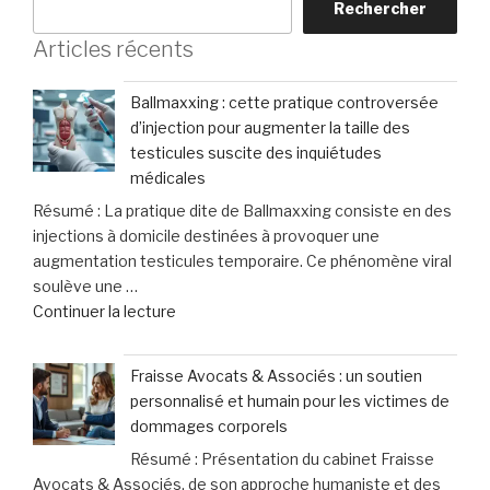
Rechercher
Articles récents
Ballmaxxing : cette pratique controversée
d’injection pour augmenter la taille des
testicules suscite des inquiétudes
médicales
Résumé : La pratique dite de Ballmaxxing consiste en des
injections à domicile destinées à provoquer une
augmentation testicules temporaire. Ce phénomène viral
soulève une …
de
Continuer la lecture
« Ballmaxxing
:
Fraisse Avocats & Associés : un soutien
cette
personnalisé et humain pour les victimes de
pratique
dommages corporels
controversée
Résumé : Présentation du cabinet Fraisse
d’injection
Avocats & Associés, de son approche humaniste et des
pour