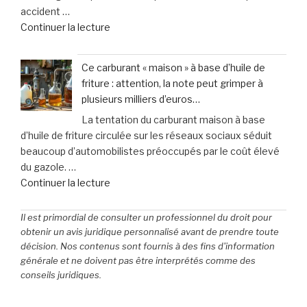
accident …
garantie
de
Continuer la lecture
contre
« Zoom
les
sur
accidents
Ce carburant « maison » à base d’huile de
vos
de
friture : attention, la note peut grimper à
assurances
la
plusieurs milliers d’euros…
:
vie
La tentation du carburant maison à base
Faites
? »
d’huile de friture circulée sur les réseaux sociaux séduit
le
beaucoup d’automobilistes préoccupés par le coût élevé
point
du gazole. …
dès
de
Continuer la lecture
maintenant »
« Ce
carburant
Il est primordial de consulter un professionnel du droit pour
«
obtenir un avis juridique personnalisé avant de prendre toute
maison
décision. Nos contenus sont fournis à des fins d'information
générale et ne doivent pas être interprétés comme des
»
conseils juridiques.
à
base