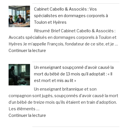
mon
de
Cabinet Cabello & Associés : Vos
repas
santé
spécialistes en dommages corporels à
avec
face
Toulon et Hyères
mon
à
Résumé Brief Cabinet Cabello & Associés :
chien
des
Avocats spécialisés en dommages corporels à Toulon et
:
contraintes
Hyères Je m’appelle François, fondateur de ce site, et je …
les
pesantes »
de
Continuer la lecture
leçons
« Cabinet
inattendues
Cabello
que
Un enseignant soupçonné d’avoir causé la
&
j’ai
mort du bébé de 13 mois qu’il adoptait : « Il
Associés
tirées
est mort et mis au lit »
:
chez
Un enseignant britannique et son
Vos
le
compagnon sont jugés, soupçonnés d’avoir causé la mort
spécialistes
vétérinaire »
d’un bébé de treize mois qu’ils étaient en train d’adoption.
en
Les éléments …
dommages
de
Continuer la lecture
corporels
« Un
à