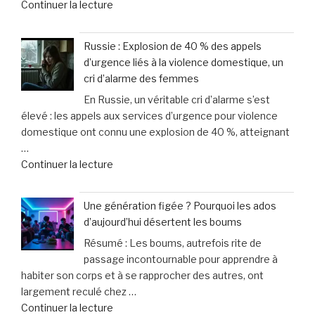
de
Continuer la lecture
avec
« Votre
une
chien
offre
Russie : Explosion de 40 % des appels
ou
sur-
d’urgence liés à la violence domestique, un
chat
mesure
cri d’alarme des femmes
vieillit
et
En Russie, un véritable cri d’alarme s’est
:
un
élevé : les appels aux services d’urgence pour violence
astuces
service
domestique ont connu une explosion de 40 %, atteignant
faciles
d’excellence »
…
pour
de
Continuer la lecture
améliorer
« Russie
son
:
bien-
Une génération figée ? Pourquoi les ados
Explosion
être
d’aujourd’hui désertent les boums
de
au
Résumé : Les boums, autrefois rite de
40
quotidien »
passage incontournable pour apprendre à
%
habiter son corps et à se rapprocher des autres, ont
des
largement reculé chez …
appels
de
Continuer la lecture
d’urgence