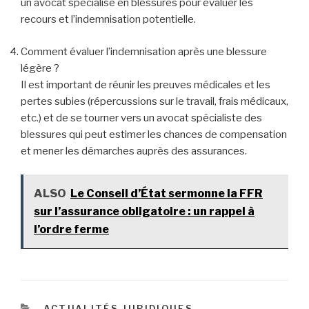
un avocat spécialisé en blessures pour évaluer les
recours et l’indemnisation potentielle.
Comment évaluer l’indemnisation après une blessure
légère ?
Il est important de réunir les preuves médicales et les
pertes subies (répercussions sur le travail, frais médicaux,
etc.) et de se tourner vers un avocat spécialiste des
blessures qui peut estimer les chances de compensation
et mener les démarches auprès des assurances.
ALSO
Le Conseil d’État sermonne la FFR
sur l’assurance obligatoire : un rappel à
l’ordre ferme
CATÉGORIES
ACTUALITÉS JURIDIQUES