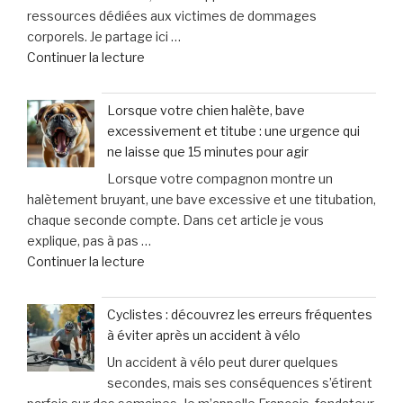
ressources dédiées aux victimes de dommages
augmenter
corporels. Je partage ici …
la
de
Continuer la lecture
taille
« Fraisse
des
Avocats
testicules
Lorsque votre chien halète, bave
&
suscite
excessivement et titube : une urgence qui
Associés
des
ne laisse que 15 minutes pour agir
:
inquiétudes
Lorsque votre compagnon montre un
un
médicales »
halètement bruyant, une bave excessive et une titubation,
soutien
chaque seconde compte. Dans cet article je vous
personnalisé
explique, pas à pas …
et
de
Continuer la lecture
humain
« Lorsque
pour
votre
les
Cyclistes : découvrez les erreurs fréquentes
chien
victimes
à éviter après un accident à vélo
halète,
de
Un accident à vélo peut durer quelques
bave
dommages
secondes, mais ses conséquences s’étirent
excessivement
corporels »