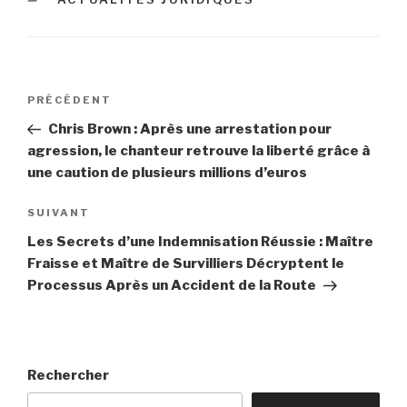
Navigation
Article
PRÉCÉDENT
de
précédent
Chris Brown : Après une arrestation pour
l’article
agression, le chanteur retrouve la liberté grâce à
une caution de plusieurs millions d’euros
Article
SUIVANT
suivant
Les Secrets d’une Indemnisation Réussie : Maître
Fraisse et Maître de Survilliers Décryptent le
Processus Après un Accident de la Route
Rechercher