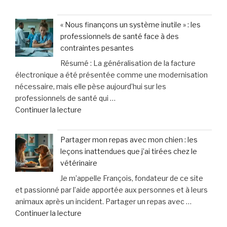
« Une
liés
génération
à
« Nous finançons un système inutile » : les
figée
la
professionnels de santé face à des
?
violence
contraintes pesantes
Pourquoi
domestique,
Résumé : La généralisation de la facture
les
un
électronique a été présentée comme une modernisation
ados
cri
nécessaire, mais elle pèse aujourd’hui sur les
d’aujourd’hui
d’alarme
professionnels de santé qui …
désertent
des
de
Continuer la lecture
les
femmes »
« «
boums »
Nous
Partager mon repas avec mon chien : les
finançons
leçons inattendues que j’ai tirées chez le
un
vétérinaire
système
Je m’appelle François, fondateur de ce site
inutile
et passionné par l’aide apportée aux personnes et à leurs
»
animaux après un incident. Partager un repas avec …
:
de
Continuer la lecture
les
« Partager
professionnels