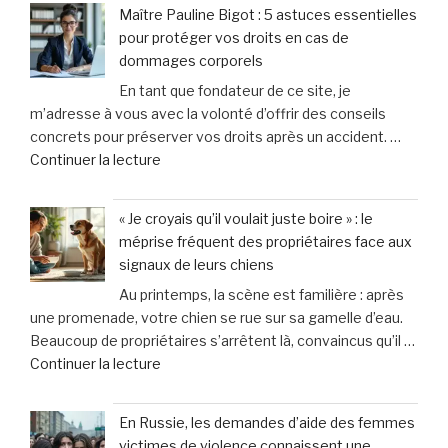
enseignant
Toulon
Maître Pauline Bigot : 5 astuces essentielles
soupçonné
et
pour protéger vos droits en cas de
d’avoir
Hyères »
dommages corporels
causé
En tant que fondateur de ce site, je
la
m’adresse à vous avec la volonté d’offrir des conseils
mort
concrets pour préserver vos droits après un accident. …
du
de
Continuer la lecture
bébé
« Maître
de
Pauline
13
« Je croyais qu’il voulait juste boire » : le
Bigot
mois
méprise fréquent des propriétaires face aux
:
qu’il
signaux de leurs chiens
5
adoptait
Au printemps, la scène est familière : après
astuces
:
une promenade, votre chien se rue sur sa gamelle d’eau.
essentielles
«
Beaucoup de propriétaires s’arrêtent là, convaincus qu’il …
pour
Il
de
Continuer la lecture
protéger
est
« «
vos
mort
Je
droits
et
En Russie, les demandes d’aide des femmes
croyais
en
mis
victimes de violence connaissent une