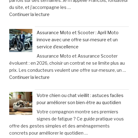
parfois sur des semaines. Je m’appelle Francois, fondateur
et
du site, et j’accompagne les …
titube
de
Continuer la lecture
:
« Cyclistes
une
:
urgence
Assurance Moto et Scooter : April Moto
découvrez
qui
innove avec une offre sur-mesure et un
les
ne
service d’excellence
erreurs
laisse
Assurance Moto et Assurance Scooter
fréquentes
que
évoluent : en 2026, choisir un contrat ne se limite plus au
à
15
prix. Les conducteurs veulent une offre sur-mesure, un …
éviter
minutes
de
Continuer la lecture
après
pour
« Assurance
un
agir »
Moto
accident
Votre chien ou chat vieillit : astuces faciles
et
à
pour améliorer son bien-être au quotidien
Scooter
vélo »
Votre compagnon montre ses premiers
:
signes de fatigue ? Ce guide pratique vous
April
offre des gestes simples et des aménagements
Moto
concrets pour améliorer le quotidien …
innove