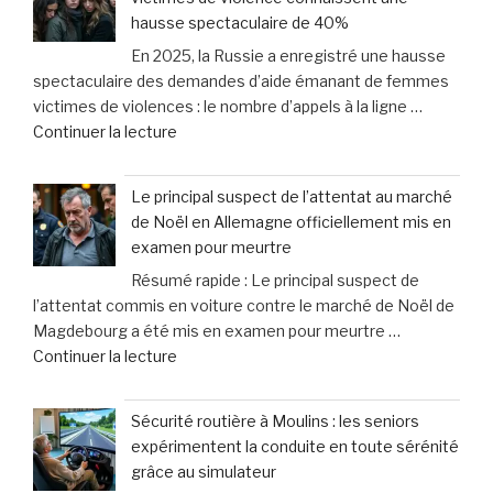
qu’il
cas
au
hausse spectaculaire de 40%
voulait
de
lit
En 2025, la Russie a enregistré une hausse
juste
dommages
» »
spectaculaire des demandes d’aide émanant de femmes
boire
corporels »
victimes de violences : le nombre d’appels à la ligne …
»
de
Continuer la lecture
:
« En
le
Russie,
méprise
Le principal suspect de l’attentat au marché
les
fréquent
de Noël en Allemagne officiellement mis en
demandes
des
examen pour meurtre
d’aide
propriétaires
Résumé rapide : Le principal suspect de
des
face
l’attentat commis en voiture contre le marché de Noël de
femmes
aux
Magdebourg a été mis en examen pour meurtre …
victimes
signaux
de
Continuer la lecture
de
de
« Le
violence
leurs
principal
connaissent
chiens »
Sécurité routière à Moulins : les seniors
suspect
une
expérimentent la conduite en toute sérénité
de
hausse
grâce au simulateur
l’attentat
spectaculaire