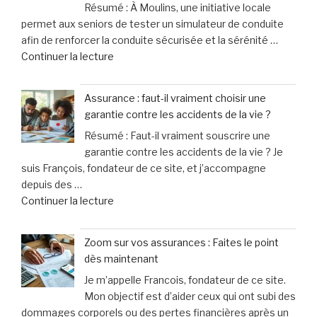
Résumé : À Moulins, une initiative locale
au
de
permet aux seniors de tester un simulateur de conduite
marché
40% »
afin de renforcer la conduite sécurisée et la sérénité …
de
de
Continuer la lecture
Noël
« Sécurité
en
routière
Allemagne
Assurance : faut-il vraiment choisir une
à
officiellement
garantie contre les accidents de la vie ?
Moulins
mis
Résumé : Faut-il vraiment souscrire une
:
en
garantie contre les accidents de la vie ? Je
les
examen
suis François, fondateur de ce site, et j’accompagne
seniors
pour
depuis des …
expérimentent
meurtre »
de
Continuer la lecture
la
« Assurance
conduite
:
en
Zoom sur vos assurances : Faites le point
faut-
toute
dès maintenant
il
sérénité
Je m’appelle Francois, fondateur de ce site.
vraiment
grâce
Mon objectif est d’aider ceux qui ont subi des
choisir
au
dommages corporels ou des pertes financières après un
une
simulateur »