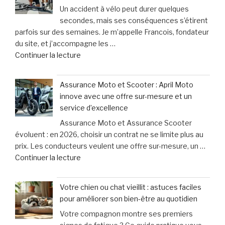
Un accident à vélo peut durer quelques
bave
dommages
secondes, mais ses conséquences s’étirent
excessivement
corporels »
parfois sur des semaines. Je m’appelle Francois, fondateur
et
du site, et j’accompagne les …
titube
de
Continuer la lecture
:
« Cyclistes
une
:
urgence
Assurance Moto et Scooter : April Moto
découvrez
qui
innove avec une offre sur-mesure et un
les
ne
service d’excellence
erreurs
laisse
Assurance Moto et Assurance Scooter
fréquentes
que
évoluent : en 2026, choisir un contrat ne se limite plus au
à
15
prix. Les conducteurs veulent une offre sur-mesure, un …
éviter
minutes
de
Continuer la lecture
après
pour
« Assurance
un
agir »
Moto
accident
Votre chien ou chat vieillit : astuces faciles
et
à
pour améliorer son bien-être au quotidien
Scooter
vélo »
Votre compagnon montre ses premiers
: