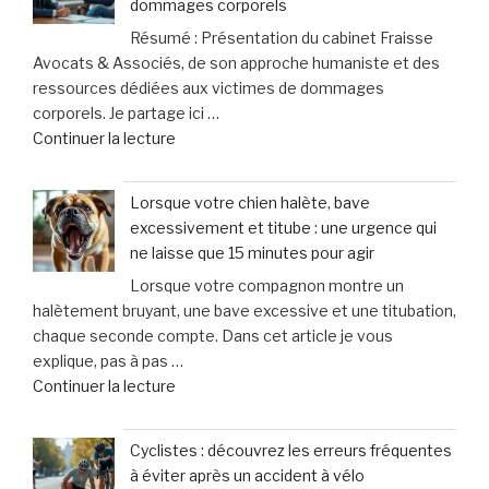
dommages corporels
controversée
Résumé : Présentation du cabinet Fraisse
d’injection
Avocats & Associés, de son approche humaniste et des
pour
ressources dédiées aux victimes de dommages
augmenter
corporels. Je partage ici …
la
de
Continuer la lecture
taille
« Fraisse
des
Avocats
testicules
Lorsque votre chien halète, bave
&
suscite
excessivement et titube : une urgence qui
Associés
des
ne laisse que 15 minutes pour agir
:
inquiétudes
Lorsque votre compagnon montre un
un
médicales »
halètement bruyant, une bave excessive et une titubation,
soutien
chaque seconde compte. Dans cet article je vous
personnalisé
explique, pas à pas …
et
de
Continuer la lecture
humain
« Lorsque
pour
votre
les
Cyclistes : découvrez les erreurs fréquentes
chien
victimes
à éviter après un accident à vélo
halète,
de