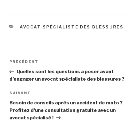
CATÉGORIES
AVOCAT SPÉCIALISTE DES BLESSURES
Navigation
Article
PRÉCÉDENT
de
précédent
Quelles sont les questions à poser avant
l’article
d’engager un avocat spécialiste des blessures ?
Article
SUIVANT
suivant
Besoin de conseils après un accident de moto ?
Profitez d’une consultation gratuite avec un
avocat spécialisé !