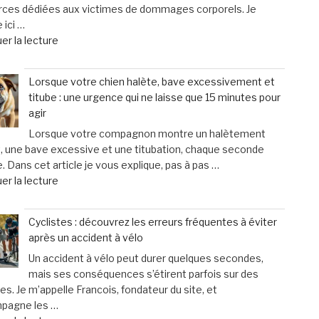
rces dédiées aux victimes de dommages corporels. Je
pour
 ici …
augmenter
de
er la lecture
la
« Fraisse
taille
Avocats
des
Lorsque votre chien halète, bave excessivement et
&
testicules
titube : une urgence qui ne laisse que 15 minutes pour
Associés
suscite
agir
:
des
Lorsque votre compagnon montre un halètement
un
inquiétudes
, une bave excessive et une titubation, chaque seconde
soutien
médicales »
 Dans cet article je vous explique, pas à pas …
personnalisé
de
er la lecture
et
« Lorsque
humain
votre
pour
Cyclistes : découvrez les erreurs fréquentes à éviter
chien
les
après un accident à vélo
halète,
victimes
Un accident à vélo peut durer quelques secondes,
bave
de
mais ses conséquences s’étirent parfois sur des
excessivement
dommages
s. Je m’appelle Francois, fondateur du site, et
et
corporels »
mpagne les …
titube