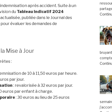
ressou
’indemnisation après accident. Suite à un
partage
vision du
Tableau Indicatif 2024
Continu
ctualisée, publiée dans le Journal des
x pour évaluer les demandes de
a Mise à Jour
bruyant
compte.
ètes :
Continu
emnisation de 10 à 11,50 euros par heure.
uros par jour.
sation
: revalorisée à 32 euros par jour.
 10 euros par enfant à charge.
mporaire
: 30 euros au lieu de 25 euros
semaine
j’acco