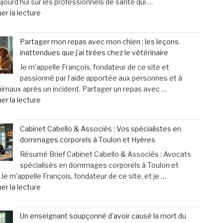
jourd’hui sur les professionnels de santé qui …
d’aujourd’hui
cri
de
er la lecture
désertent
d’alarme
« «
les
des
Nous
boums »
femmes »
Partager mon repas avec mon chien : les leçons
finançons
inattendues que j’ai tirées chez le vétérinaire
un
Je m’appelle François, fondateur de ce site et
système
passionné par l’aide apportée aux personnes et à
inutile
nimaux après un incident. Partager un repas avec …
»
de
er la lecture
:
« Partager
les
mon
professionnels
Cabinet Cabello & Associés : Vos spécialistes en
repas
de
dommages corporels à Toulon et Hyères
avec
santé
Résumé Brief Cabinet Cabello & Associés : Avocats
mon
face
spécialisés en dommages corporels à Toulon et
chien
à
Je m’appelle François, fondateur de ce site, et je …
:
des
de
er la lecture
les
contraintes
« Cabinet
leçons
pesantes »
Cabello
inattendues
Un enseignant soupçonné d’avoir causé la mort du
&
que