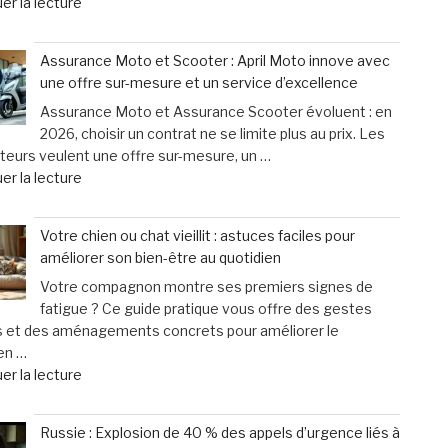
de
er la lecture
:
« Cyclistes
une
:
urgence
Assurance Moto et Scooter : April Moto innove avec
découvrez
qui
une offre sur-mesure et un service d’excellence
les
ne
Assurance Moto et Assurance Scooter évoluent : en
erreurs
laisse
2026, choisir un contrat ne se limite plus au prix. Les
fréquentes
que
eurs veulent une offre sur-mesure, un …
à
15
de
er la lecture
éviter
minutes
« Assurance
après
pour
Moto
un
agir »
Votre chien ou chat vieillit : astuces faciles pour
et
accident
améliorer son bien-être au quotidien
Scooter
à
Votre compagnon montre ses premiers signes de
:
vélo »
fatigue ? Ce guide pratique vous offre des gestes
April
s et des aménagements concrets pour améliorer le
Moto
en …
innove
de
er la lecture
avec
« Votre
une
chien
offre
Russie : Explosion de 40 % des appels d’urgence liés à
ou
sur-