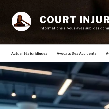
Aller
au
contenu
COURT INJU
principal
Informations si vous avez subi des domm
Actualités juridiques
Avocats Des Accidents
A