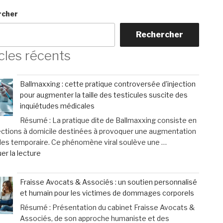
rcher
Rechercher
cles récents
Ballmaxxing : cette pratique controversée d’injection
pour augmenter la taille des testicules suscite des
inquiétudes médicales
Résumé : La pratique dite de Ballmaxxing consiste en
ections à domicile destinées à provoquer une augmentation
les temporaire. Ce phénomène viral soulève une …
de
er la lecture
« Ballmaxxing
:
Fraisse Avocats & Associés : un soutien personnalisé
cette
et humain pour les victimes de dommages corporels
pratique
Résumé : Présentation du cabinet Fraisse Avocats &
controversée
Associés, de son approche humaniste et des
d’injection