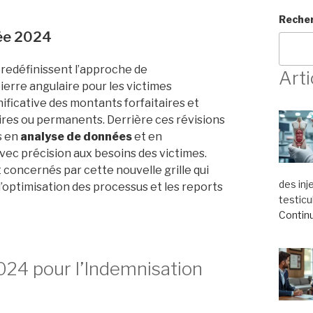
Reche
née 2024
redéfinissent l’approche de
Arti
erre angulaire pour les victimes
ificative des montants forfaitaires et
raires ou permanents. Derrière ces révisions
s en
analyse de données
et en
avec précision aux besoins des victimes.
 concernés par cette nouvelle grille qui
des inj
l’optimisation des processus et les reports
testicu
Continu
2024 pour l’Indemnisation