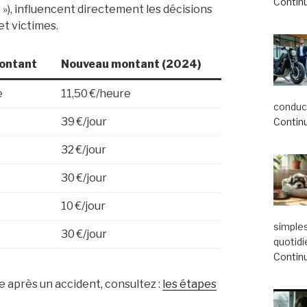
Continu
 »), influencent directement les décisions
et victimes.
ontant
Nouveau montant (2024)
e
11,50 €/heure
conduct
39 €/jour
Continu
32 €/jour
30 €/jour
10 €/jour
simple
30 €/jour
quotidi
Continu
e après un accident, consultez :
les étapes