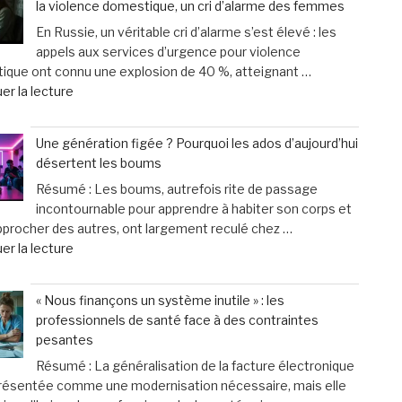
la violence domestique, un cri d’alarme des femmes
chat
mesure
En Russie, un véritable cri d’alarme s’est élevé : les
vieillit
et
appels aux services d’urgence pour violence
:
un
ique ont connu une explosion de 40 %, atteignant …
astuces
service
de
er la lecture
faciles
d’excellence »
« Russie
pour
:
améliorer
Une génération figée ? Pourquoi les ados d’aujourd’hui
Explosion
son
désertent les boums
de
bien-
Résumé : Les boums, autrefois rite de passage
40
être
incontournable pour apprendre à habiter son corps et
%
au
pprocher des autres, ont largement reculé chez …
des
quotidien »
de
er la lecture
appels
« Une
d’urgence
génération
liés
« Nous finançons un système inutile » : les
figée
à
professionnels de santé face à des contraintes
?
la
pesantes
Pourquoi
violence
Résumé : La généralisation de la facture électronique
les
domestique,
présentée comme une modernisation nécessaire, mais elle
ados
un