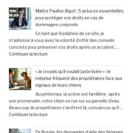
à
enseignant
Toulon
Maître Pauline Bigot : 5 astuces essentielles
soupçonné
et
pour protéger vos droits en cas de
d’avoir
Hyères »
dommages corporels
causé
En tant que fondateur de ce site, je
la
m’adresse à vous avec la volonté d’offrir des conseils
mort
concrets pour préserver vos droits après un accident. …
du
de
Continuer la lecture
bébé
« Maître
de
Pauline
13
« Je croyais qu’il voulait juste boire » : le
Bigot
mois
méprise fréquent des propriétaires face aux
:
qu’il
signaux de leurs chiens
5
adoptait
Au printemps, la scène est familière : après
astuces
:
une promenade, votre chien se rue sur sa gamelle d’eau.
essentielles
«
Beaucoup de propriétaires s’arrêtent là, convaincus qu’il …
pour
Il
de
Continuer la lecture
protéger
est
« «
vos
mort
Je
droits
et
En Russie, les demandes d’aide des femmes