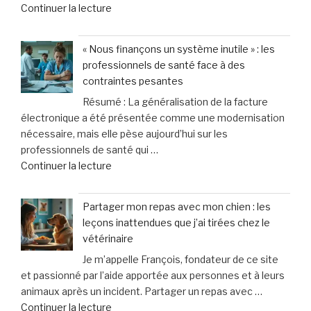
de
Continuer la lecture
d’urgence
« Une
liés
génération
à
« Nous finançons un système inutile » : les
figée
la
professionnels de santé face à des
?
violence
contraintes pesantes
Pourquoi
domestique,
Résumé : La généralisation de la facture
les
un
électronique a été présentée comme une modernisation
ados
cri
nécessaire, mais elle pèse aujourd’hui sur les
d’aujourd’hui
d’alarme
professionnels de santé qui …
désertent
des
de
Continuer la lecture
les
femmes »
« «
boums »
Nous
Partager mon repas avec mon chien : les
finançons
leçons inattendues que j’ai tirées chez le
un
vétérinaire
système
Je m’appelle François, fondateur de ce site
inutile
et passionné par l’aide apportée aux personnes et à leurs
»
animaux après un incident. Partager un repas avec …
:
de
Continuer la lecture
les