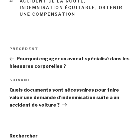
ÉTIQUETTES
ACCIDENT DE LA ROUTE
,
INDEMNISATION ÉQUITABLE
,
OBTENIR
UNE COMPENSATION
Navigation
Article
PRÉCÉDENT
de
précédent
Pourquoi engager un avocat spécialisé dans les
l’article
blessures corporelles ?
Article
SUIVANT
suivant
Quels documents sont nécessaires pour faire
valoir une demande d’indemnisation suite à un
accident de voiture ?
Rechercher