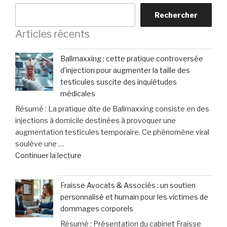
Rechercher
Articles récents
Ballmaxxing : cette pratique controversée
d’injection pour augmenter la taille des
testicules suscite des inquiétudes
médicales
Résumé : La pratique dite de Ballmaxxing consiste en des
injections à domicile destinées à provoquer une
augmentation testicules temporaire. Ce phénomène viral
soulève une …
de
Continuer la lecture
« Ballmaxxing
:
Fraisse Avocats & Associés : un soutien
cette
personnalisé et humain pour les victimes de
pratique
dommages corporels
controversée
Résumé : Présentation du cabinet Fraisse
d’injection