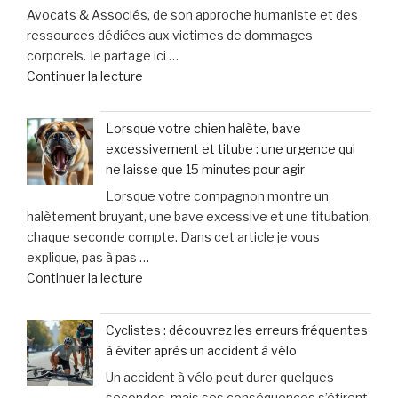
Avocats & Associés, de son approche humaniste et des
pour
ressources dédiées aux victimes de dommages
augmenter
corporels. Je partage ici …
la
de
Continuer la lecture
taille
« Fraisse
des
Avocats
testicules
Lorsque votre chien halète, bave
&
suscite
excessivement et titube : une urgence qui
Associés
des
ne laisse que 15 minutes pour agir
:
inquiétudes
Lorsque votre compagnon montre un
un
médicales »
halètement bruyant, une bave excessive et une titubation,
soutien
chaque seconde compte. Dans cet article je vous
personnalisé
explique, pas à pas …
et
de
Continuer la lecture
humain
« Lorsque
pour
votre
les
Cyclistes : découvrez les erreurs fréquentes
chien
victimes
à éviter après un accident à vélo
halète,
de
Un accident à vélo peut durer quelques
bave
dommages
secondes, mais ses conséquences s’étirent