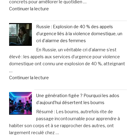
concrets pour améliorer le quotidien …
innove
de
Continuer la lecture
avec
« Votre
une
chien
offre
Russie : Explosion de 40 % des appels
ou
sur-
d’urgence liés à la violence domestique, un
chat
mesure
cri d’alarme des femmes
vieillit
et
En Russie, un véritable cri d’alarme s’est
:
un
élevé : les appels aux services d’urgence pour violence
astuces
service
domestique ont connu une explosion de 40 %, atteignant
faciles
d’excellence »
…
pour
de
Continuer la lecture
améliorer
« Russie
son
:
bien-
Une génération figée ? Pourquoi les ados
Explosion
être
d’aujourd’hui désertent les boums
de
au
Résumé : Les boums, autrefois rite de
40
quotidien »
passage incontournable pour apprendre à
%
habiter son corps et à se rapprocher des autres, ont
des
largement reculé chez …
appels