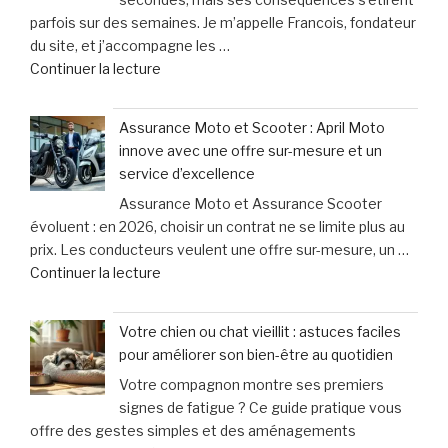
excessivement
corporels »
parfois sur des semaines. Je m’appelle Francois, fondateur
et
du site, et j’accompagne les …
titube
de
Continuer la lecture
:
« Cyclistes
une
:
urgence
Assurance Moto et Scooter : April Moto
découvrez
qui
innove avec une offre sur-mesure et un
les
ne
service d’excellence
erreurs
laisse
Assurance Moto et Assurance Scooter
fréquentes
que
évoluent : en 2026, choisir un contrat ne se limite plus au
à
15
prix. Les conducteurs veulent une offre sur-mesure, un …
éviter
minutes
de
Continuer la lecture
après
pour
« Assurance
un
agir »
Moto
accident
Votre chien ou chat vieillit : astuces faciles
et
à
pour améliorer son bien-être au quotidien
Scooter
vélo »
Votre compagnon montre ses premiers
:
signes de fatigue ? Ce guide pratique vous
April
offre des gestes simples et des aménagements
Moto