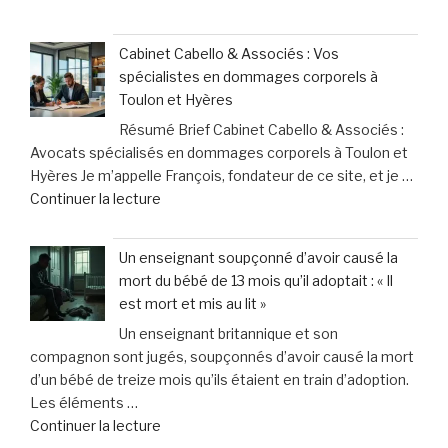
« Partager
professionnels
mon
de
Cabinet Cabello & Associés : Vos
repas
santé
spécialistes en dommages corporels à
avec
face
Toulon et Hyères
mon
à
Résumé Brief Cabinet Cabello & Associés :
chien
des
Avocats spécialisés en dommages corporels à Toulon et
:
contraintes
Hyères Je m’appelle François, fondateur de ce site, et je …
les
pesantes »
de
Continuer la lecture
leçons
« Cabinet
inattendues
Cabello
que
Un enseignant soupçonné d’avoir causé la
&
j’ai
mort du bébé de 13 mois qu’il adoptait : « Il
Associés
tirées
est mort et mis au lit »
:
chez
Un enseignant britannique et son
Vos
le
compagnon sont jugés, soupçonnés d’avoir causé la mort
spécialistes
vétérinaire »
d’un bébé de treize mois qu’ils étaient en train d’adoption.
en
Les éléments …
dommages
de
Continuer la lecture
corporels
« Un