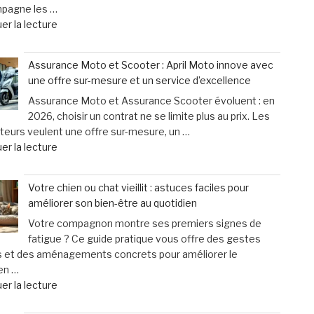
mpagne les …
titube
de
er la lecture
:
« Cyclistes
une
:
urgence
Assurance Moto et Scooter : April Moto innove avec
découvrez
qui
une offre sur-mesure et un service d’excellence
les
ne
Assurance Moto et Assurance Scooter évoluent : en
erreurs
laisse
2026, choisir un contrat ne se limite plus au prix. Les
fréquentes
que
eurs veulent une offre sur-mesure, un …
à
15
de
er la lecture
éviter
minutes
« Assurance
après
pour
Moto
un
agir »
Votre chien ou chat vieillit : astuces faciles pour
et
accident
améliorer son bien-être au quotidien
Scooter
à
Votre compagnon montre ses premiers signes de
:
vélo »
fatigue ? Ce guide pratique vous offre des gestes
April
s et des aménagements concrets pour améliorer le
Moto
en …
innove
de
er la lecture
avec
« Votre
une