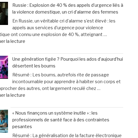
chien
offre
Russie : Explosion de 40 % des appels d’urgence liés à
ou
sur-
la violence domestique, un cri d’alarme des femmes
chat
mesure
En Russie, un véritable cri d’alarme s’est élevé : les
vieillit
et
appels aux services d’urgence pour violence
:
un
ique ont connu une explosion de 40 %, atteignant …
astuces
service
de
er la lecture
faciles
d’excellence »
« Russie
pour
:
améliorer
Une génération figée ? Pourquoi les ados d’aujourd’hui
Explosion
son
désertent les boums
de
bien-
Résumé : Les boums, autrefois rite de passage
40
être
incontournable pour apprendre à habiter son corps et
%
au
pprocher des autres, ont largement reculé chez …
des
quotidien »
de
er la lecture
appels
« Une
d’urgence
génération
liés
« Nous finançons un système inutile » : les
figée
à
professionnels de santé face à des contraintes
?
la
pesantes
Pourquoi
violence
Résumé : La généralisation de la facture électronique
les
domestique,