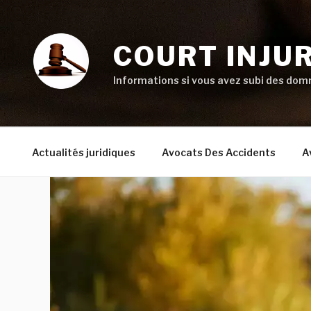
Aller
au
contenu
COURT INJU
principal
Informations si vous avez subi des domm
Actualités juridiques
Avocats Des Accidents
A