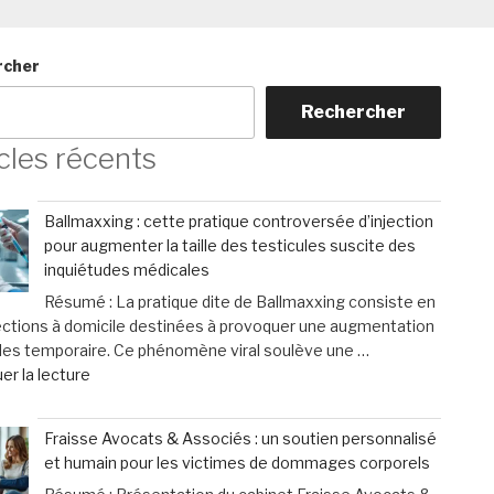
rcher
Rechercher
cles récents
Ballmaxxing : cette pratique controversée d’injection
pour augmenter la taille des testicules suscite des
inquiétudes médicales
Résumé : La pratique dite de Ballmaxxing consiste en
ections à domicile destinées à provoquer une augmentation
les temporaire. Ce phénomène viral soulève une …
de
er la lecture
« Ballmaxxing
:
Fraisse Avocats & Associés : un soutien personnalisé
cette
et humain pour les victimes de dommages corporels
pratique