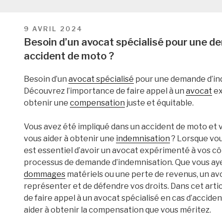
PUBLIÉ
9 AVRIL 2024
LE
Besoin d’un avocat spécialisé pour une d
accident de moto ?
Besoin d’un
avocat spécialisé
pour une demande d’ind
Découvrez l’importance de faire appel à un
avocat
ex
obtenir une
compensation
juste et équitable.
Vous avez été impliqué dans un accident de moto et 
vous aider à obtenir une
indemnisation
? Lorsque vou
est essentiel d’avoir un avocat expérimenté à vos cô
processus de demande d’indemnisation. Que vous aye
dommages
matériels ou une perte de revenus, un av
représenter et de défendre vos droits. Dans cet art
de faire appel à un avocat spécialisé en cas d’accid
aider à obtenir la compensation que vous méritez.