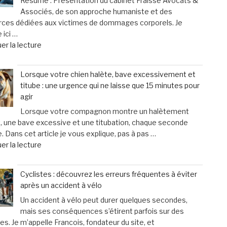
Résumé : Présentation du cabinet Fraisse Avocats &
controversée
Associés, de son approche humaniste et des
d’injection
rces dédiées aux victimes de dommages corporels. Je
pour
 ici …
augmenter
de
er la lecture
la
« Fraisse
taille
Avocats
des
Lorsque votre chien halète, bave excessivement et
&
testicules
titube : une urgence qui ne laisse que 15 minutes pour
Associés
suscite
agir
:
des
Lorsque votre compagnon montre un halètement
un
inquiétudes
, une bave excessive et une titubation, chaque seconde
soutien
médicales »
 Dans cet article je vous explique, pas à pas …
personnalisé
de
er la lecture
et
« Lorsque
humain
votre
pour
Cyclistes : découvrez les erreurs fréquentes à éviter
chien
les
après un accident à vélo
halète,
victimes
Un accident à vélo peut durer quelques secondes,
bave
de
mais ses conséquences s’étirent parfois sur des
excessivement
dommages
s. Je m’appelle Francois, fondateur du site, et
et
corporels »