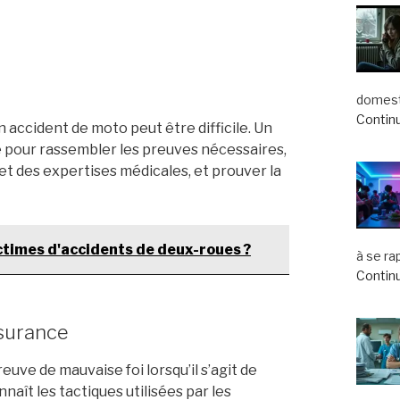
domest
Continu
n accident de moto peut être difficile. Un
e pour rassembler les preuves nécessaires,
et des expertises médicales, et prouver la
ictimes d'accidents de deux-roues ?
à se ra
Continu
ssurance
uve de mauvaise foi lorsqu’il s’agit de
aît les tactiques utilisées par les