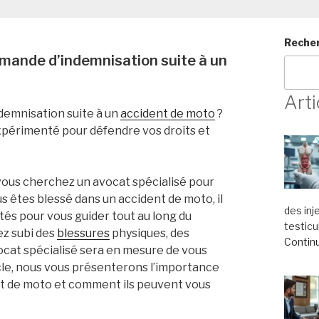
Reche
emande d’indemnisation suite à un
Arti
emnisation suite à un
accident de moto
?
périmenté pour défendre vos droits et
vous cherchez un avocat spécialisé pour
s êtes blessé dans un accident de moto, il
des inj
tés pour vous guider tout au long du
testicu
z subi des
blessures
physiques, des
Continu
ocat spécialisé sera en mesure de vous
icle, nous vous présenterons l’importance
ent de moto et comment ils peuvent vous