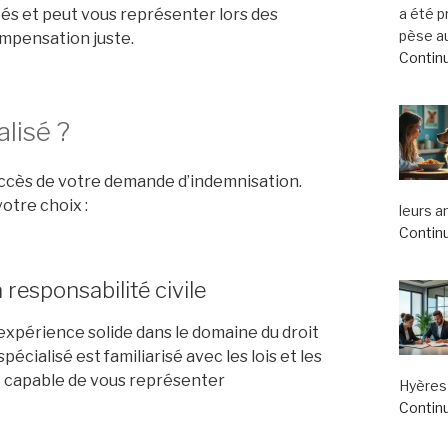
a été 
és et peut vous représenter lors des
pèse au
mpensation juste.
Continu
lisé ?
succès de votre demande d’indemnisation.
otre choix :
leurs a
Continu
 responsabilité civile
expérience solide dans le domaine du droit
pécialisé est familiarisé avec les lois et les
t capable de vous représenter
Hyères 
Continu