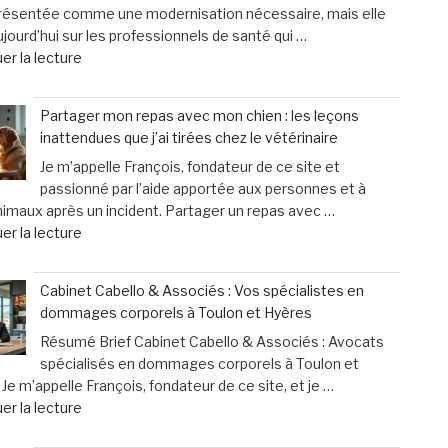
présentée comme une modernisation nécessaire, mais elle
ados
un
jourd’hui sur les professionnels de santé qui …
d’aujourd’hui
cri
de
er la lecture
désertent
d’alarme
« «
les
des
Nous
boums »
femmes »
Partager mon repas avec mon chien : les leçons
finançons
inattendues que j’ai tirées chez le vétérinaire
un
Je m’appelle François, fondateur de ce site et
système
passionné par l’aide apportée aux personnes et à
inutile
nimaux après un incident. Partager un repas avec …
»
de
er la lecture
:
« Partager
les
mon
professionnels
Cabinet Cabello & Associés : Vos spécialistes en
repas
de
dommages corporels à Toulon et Hyères
avec
santé
Résumé Brief Cabinet Cabello & Associés : Avocats
mon
face
spécialisés en dommages corporels à Toulon et
chien
à
Je m’appelle François, fondateur de ce site, et je …
:
des
de
er la lecture
les
contraintes
« Cabinet
leçons
pesantes »