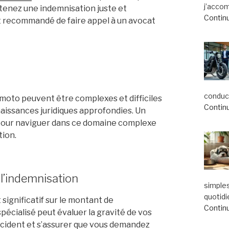
j’acco
btenez une indemnisation juste et
Continu
est recommandé de faire appel à un avocat
conduct
moto peuvent être complexes et difficiles
Continu
aissances juridiques approfondies. Un
e pour naviguer dans ce domaine complexe
tion.
 l’indemnisation
simple
quotidi
significatif sur le montant de
Continu
spécialisé peut évaluer la gravité de vos
ccident et s’assurer que vous demandez