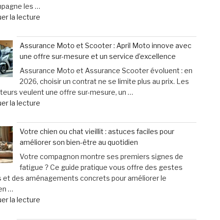
mpagne les …
titube
de
er la lecture
:
« Cyclistes
une
:
urgence
Assurance Moto et Scooter : April Moto innove avec
découvrez
qui
une offre sur-mesure et un service d’excellence
les
ne
Assurance Moto et Assurance Scooter évoluent : en
erreurs
laisse
2026, choisir un contrat ne se limite plus au prix. Les
fréquentes
que
eurs veulent une offre sur-mesure, un …
à
15
de
er la lecture
éviter
minutes
« Assurance
après
pour
Moto
un
agir »
Votre chien ou chat vieillit : astuces faciles pour
et
accident
améliorer son bien-être au quotidien
Scooter
à
Votre compagnon montre ses premiers signes de
:
vélo »
fatigue ? Ce guide pratique vous offre des gestes
April
s et des aménagements concrets pour améliorer le
Moto
en …
innove
de
er la lecture
avec
« Votre
une