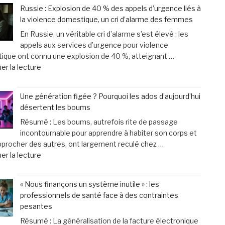
chien
offre
Russie : Explosion de 40 % des appels d’urgence liés à
ou
sur-
la violence domestique, un cri d’alarme des femmes
chat
mesure
En Russie, un véritable cri d’alarme s’est élevé : les
vieillit
et
appels aux services d’urgence pour violence
:
un
ique ont connu une explosion de 40 %, atteignant …
astuces
service
de
er la lecture
faciles
d’excellence »
« Russie
pour
:
améliorer
Une génération figée ? Pourquoi les ados d’aujourd’hui
Explosion
son
désertent les boums
de
bien-
Résumé : Les boums, autrefois rite de passage
40
être
incontournable pour apprendre à habiter son corps et
%
au
pprocher des autres, ont largement reculé chez …
des
quotidien »
de
er la lecture
appels
« Une
d’urgence
génération
liés
« Nous finançons un système inutile » : les
figée
à
professionnels de santé face à des contraintes
?
la
pesantes
Pourquoi
violence
Résumé : La généralisation de la facture électronique
les
domestique,