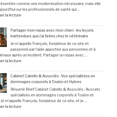
présentée comme une modernisation nécessaire, mais elle
ados
un
jourd’hui sur les professionnels de santé qui …
d’aujourd’hui
cri
de
er la lecture
désertent
d’alarme
« «
les
des
Nous
boums »
femmes »
Partager mon repas avec mon chien : les leçons
finançons
inattendues que j’ai tirées chez le vétérinaire
un
Je m’appelle François, fondateur de ce site et
système
passionné par l’aide apportée aux personnes et à
inutile
nimaux après un incident. Partager un repas avec …
»
de
er la lecture
:
« Partager
les
mon
professionnels
Cabinet Cabello & Associés : Vos spécialistes en
repas
de
dommages corporels à Toulon et Hyères
avec
santé
Résumé Brief Cabinet Cabello & Associés : Avocats
mon
face
spécialisés en dommages corporels à Toulon et
chien
à
Je m’appelle François, fondateur de ce site, et je …
:
des
de
er la lecture
les
contraintes
« Cabinet
leçons
pesantes »