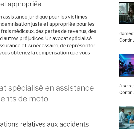
 et appropriée
n assistance juridique pour les victimes
indemnisation juste et appropriée pour les
frais médicaux, des pertes de revenus, des
domest
’autres préjudices. Un avocat spécialisé
Continu
surance et, si nécessaire, de représenter
e vous obtenez la compensation que vous
t spécialisé en assistance
à se ra
Continu
idents de moto
ations relatives aux accidents