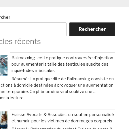
rcher
Rechercher
cles récents
Ballmaxxing : cette pratique controversée d’injection
pour augmenter la taille des testicules suscite des
inquiétudes médicales
Résumé : La pratique dite de Ballmaxxing consiste en
ections à domicile destinées à provoquer une augmentation
les temporaire. Ce phénomène viral soulève une …
de
er la lecture
« Ballmaxxing
:
Fraisse Avocats & Associés : un soutien personnalisé
cette
et humain pour les victimes de dommages corporels
pratique