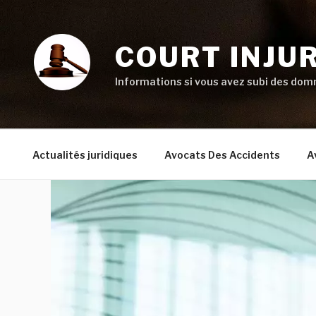
Aller
au
contenu
COURT INJU
principal
Informations si vous avez subi des domm
Actualités juridiques
Avocats Des Accidents
A