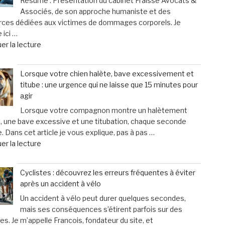
Résumé : Présentation du cabinet Fraisse Avocats &
controversée
Associés, de son approche humaniste et des
d’injection
rces dédiées aux victimes de dommages corporels. Je
pour
 ici …
augmenter
de
er la lecture
la
« Fraisse
taille
Avocats
des
Lorsque votre chien halète, bave excessivement et
&
testicules
titube : une urgence qui ne laisse que 15 minutes pour
Associés
suscite
agir
:
des
Lorsque votre compagnon montre un halètement
un
inquiétudes
, une bave excessive et une titubation, chaque seconde
soutien
médicales »
 Dans cet article je vous explique, pas à pas …
personnalisé
de
er la lecture
et
« Lorsque
humain
votre
pour
Cyclistes : découvrez les erreurs fréquentes à éviter
chien
les
après un accident à vélo
halète,
victimes
Un accident à vélo peut durer quelques secondes,
bave
de
mais ses conséquences s’étirent parfois sur des
excessivement
dommages
s. Je m’appelle Francois, fondateur du site, et
et
corporels »