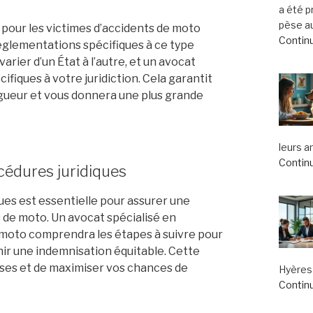
a été 
pèse au
 pour les victimes d’accidents de moto
Continu
 réglementations spécifiques à ce type
arier d’un État à l’autre, et un avocat
ifiques à votre juridiction. Cela garantit
igueur et vous donnera une plus grande
leurs a
Continu
édures juridiques
es est essentielle pour assurer une
s de moto. Un avocat spécialisé en
e moto comprendra les étapes à suivre pour
nir une indemnisation équitable. Cette
ses et de maximiser vos chances de
Hyères 
Continu