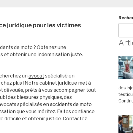
Reche
e juridique pour les victimes
Arti
cidents de moto ? Obtenez une
s et obtenir une
indemnisation
juste.
 cherchez un
avocat
spécialisé en
chez plus ! Notre cabinet juridique met à
des inj
et dévoués, prêts à vous accompagner tout
testicu
subi des
blessures
physiques, des
Continu
avocats spécialisés en
accidents de moto
sation
que vous méritez. Faites confiance
 difficile et obtenir justice. Contactez-