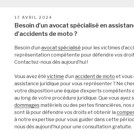
PUBLIÉ
17 AVRIL 2024
LE
Besoin d’un avocat spécialisé en assistanc
d’accidents de moto ?
Besoin d’un
avocat spécialisé
pour les victimes d’ac
représentation compétente pour défendre vos droit
Contactez-nous dès aujourd’hui !
Vous avez été
victime
d’un
accident de moto
et vous
assistance juridique pour vous représenter ? Ne cher
votre disposition une équipe d’experts compétents 
au long de votre procédure juridique. Que vous ayez 
dommages
matériels ou des pertes financières, nos 
sont là pour défendre vos droits et obtenir la
compen
à notre expertise pour vous guider dans cette période
nous dès aujourd’hui pour une consultation gratuite.