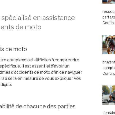
ressou
 spécialisé en assistance
partage
Continu
idents de moto
nts de moto
re complexes et difficiles à comprendre
bruyant
pécifique. Il est essentiel d’avoir un
compte.
ctimes d’accidents de moto afin de naviguer
Continu
lisé sera en mesure de vous expliquer vos
idique.
bilité de chacune des parties
semaine