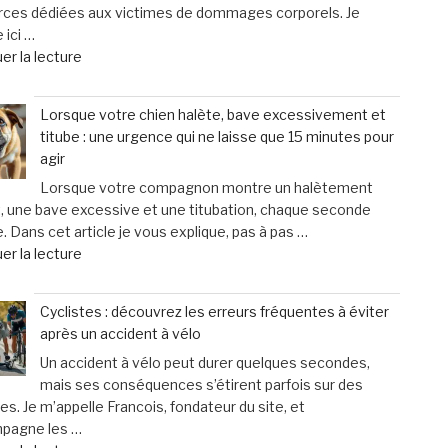
rces dédiées aux victimes de dommages corporels. Je
pour
 ici …
augmenter
de
er la lecture
la
« Fraisse
taille
Avocats
des
Lorsque votre chien halète, bave excessivement et
&
testicules
titube : une urgence qui ne laisse que 15 minutes pour
Associés
suscite
agir
:
des
Lorsque votre compagnon montre un halètement
un
inquiétudes
, une bave excessive et une titubation, chaque seconde
soutien
médicales »
 Dans cet article je vous explique, pas à pas …
personnalisé
de
er la lecture
et
« Lorsque
humain
votre
pour
Cyclistes : découvrez les erreurs fréquentes à éviter
chien
les
après un accident à vélo
halète,
victimes
Un accident à vélo peut durer quelques secondes,
bave
de
mais ses conséquences s’étirent parfois sur des
excessivement
dommages
s. Je m’appelle Francois, fondateur du site, et
et
corporels »
mpagne les …
titube