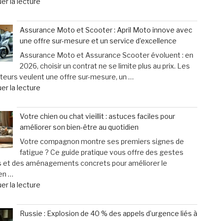
de
er la lecture
:
« Cyclistes
une
:
urgence
Assurance Moto et Scooter : April Moto innove avec
découvrez
qui
une offre sur-mesure et un service d’excellence
les
ne
Assurance Moto et Assurance Scooter évoluent : en
erreurs
laisse
2026, choisir un contrat ne se limite plus au prix. Les
fréquentes
que
eurs veulent une offre sur-mesure, un …
à
15
de
er la lecture
éviter
minutes
« Assurance
après
pour
Moto
un
agir »
Votre chien ou chat vieillit : astuces faciles pour
et
accident
améliorer son bien-être au quotidien
Scooter
à
Votre compagnon montre ses premiers signes de
:
vélo »
fatigue ? Ce guide pratique vous offre des gestes
April
s et des aménagements concrets pour améliorer le
Moto
en …
innove
de
er la lecture
avec
« Votre
une
chien
offre
Russie : Explosion de 40 % des appels d’urgence liés à
ou
sur-