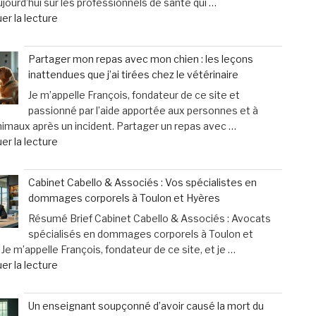
jourd’hui sur les professionnels de santé qui …
d’aujourd’hui
cri
de
er la lecture
désertent
d’alarme
« «
les
des
Nous
boums »
femmes »
Partager mon repas avec mon chien : les leçons
finançons
inattendues que j’ai tirées chez le vétérinaire
un
Je m’appelle François, fondateur de ce site et
système
passionné par l’aide apportée aux personnes et à
inutile
nimaux après un incident. Partager un repas avec …
»
de
er la lecture
:
« Partager
les
mon
professionnels
Cabinet Cabello & Associés : Vos spécialistes en
repas
de
dommages corporels à Toulon et Hyères
avec
santé
Résumé Brief Cabinet Cabello & Associés : Avocats
mon
face
spécialisés en dommages corporels à Toulon et
chien
à
Je m’appelle François, fondateur de ce site, et je …
:
des
de
er la lecture
les
contraintes
« Cabinet
leçons
pesantes »
Cabello
inattendues
Un enseignant soupçonné d’avoir causé la mort du
&
que