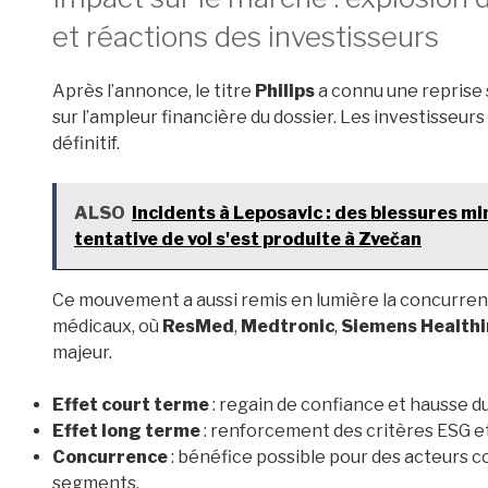
et réactions des investisseurs
Après l’annonce, le titre
Philips
a connu une reprise s
sur l’ampleur financière du dossier. Les investisseurs 
définitif.
ALSO
Incidents à Leposavic : des blessures m
tentative de vol s'est produite à Zvečan
Ce mouvement a aussi remis en lumière la concurrenc
médicaux, où
ResMed
,
Medtronic
,
Siemens Healthi
majeur.
Effet court terme
: regain de confiance et hausse du
Effet long terme
: renforcement des critères ESG et
Concurrence
: bénéfice possible pour des acteurs
segments.