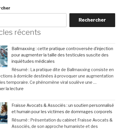
rcher
Rechercher
cles récents
Ballmaxxing : cette pratique controversée d’injection
pour augmenter la taille des testicules suscite des
inquiétudes médicales
Résumé : La pratique dite de Ballmaxxing consiste en
ections à domicile destinées à provoquer une augmentation
les temporaire. Ce phénomène viral soulève une …
de
er la lecture
« Ballmaxxing
:
Fraisse Avocats & Associés : un soutien personnalisé
cette
et humain pour les victimes de dommages corporels
pratique
Résumé : Présentation du cabinet Fraisse Avocats &
controversée
Associés, de son approche humaniste et des
d’injection