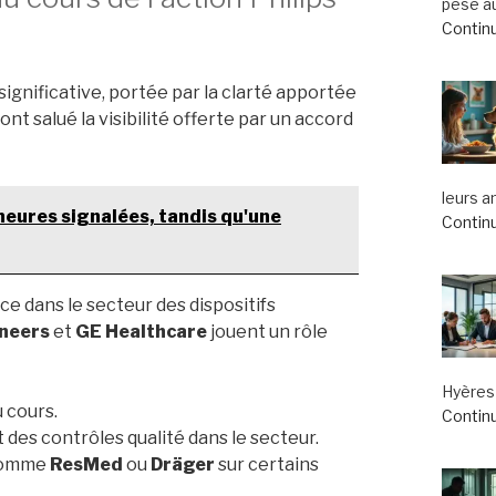
pèse au
Continu
ignificative, portée par la clarté apportée
ont salué la visibilité offerte par un accord
leurs a
ineures signalées, tandis qu'une
Continu
e dans le secteur des dispositifs
neers
et
GE Healthcare
jouent un rôle
Hyères 
 cours.
Continu
 des contrôles qualité dans le secteur.
 comme
ResMed
ou
Dräger
sur certains