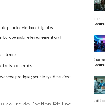
domest
Continu
ts pour les victimes éligibles
en Europe malgré le règlement civil
filtrants.
à se ra
Continu
patients concernés.
 avancée pratique ; pour le système, c’est
a été 
u cours de l’action Philips