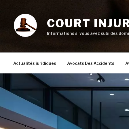
Aller
au
contenu
COURT INJU
principal
Informations si vous avez subi des domm
Actualités juridiques
Avocats Des Accidents
A