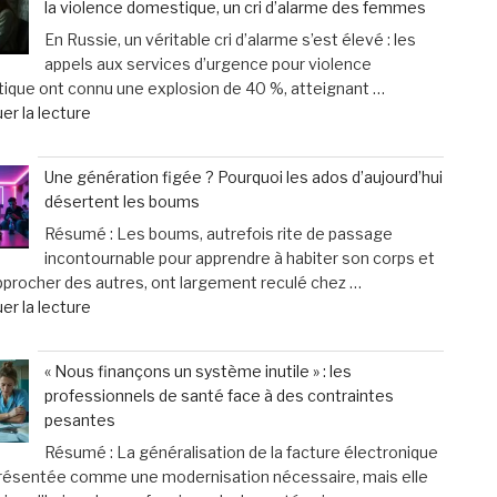
la violence domestique, un cri d’alarme des femmes
chat
mesure
En Russie, un véritable cri d’alarme s’est élevé : les
vieillit
et
appels aux services d’urgence pour violence
:
un
ique ont connu une explosion de 40 %, atteignant …
astuces
service
de
er la lecture
faciles
d’excellence »
« Russie
pour
:
améliorer
Une génération figée ? Pourquoi les ados d’aujourd’hui
Explosion
son
désertent les boums
de
bien-
Résumé : Les boums, autrefois rite de passage
40
être
incontournable pour apprendre à habiter son corps et
%
au
pprocher des autres, ont largement reculé chez …
des
quotidien »
de
er la lecture
appels
« Une
d’urgence
génération
liés
« Nous finançons un système inutile » : les
figée
à
professionnels de santé face à des contraintes
?
la
pesantes
Pourquoi
violence
Résumé : La généralisation de la facture électronique
les
domestique,
présentée comme une modernisation nécessaire, mais elle
ados
un