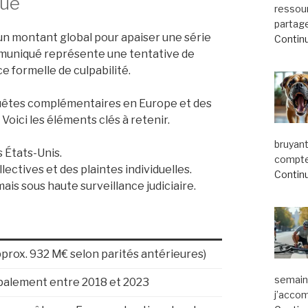
que
ressou
partage
n montant global pour apaiser une série
Continu
mmuniqué représente une tentative de
 formelle de culpabilité.
quêtes complémentaires en Europe et des
Voici les éléments clés à retenir.
bruyant
s États-Unis.
compte.
llectives et des plaintes individuelles.
Continu
ais sous haute surveillance judiciaire.
prox. 932 M€ selon parités antérieures)
semaine
ipalement entre 2018 et 2023
j’acco