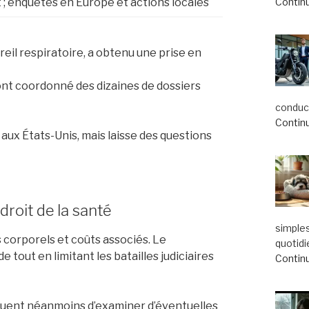
 ; enquêtes en Europe et actions locales
Continu
eil respiratoire, a obtenu une prise en
ont coordonné des dizaines de dossiers
conduct
Continu
 aux États-Unis, mais laisse des questions
droit de la santé
simple
 corporels et coûts associés. Le
quotidi
 tout en limitant les batailles judiciaires
Continu
inuent néanmoins d’examiner d’éventuelles