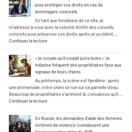
soupçonné
et
pour protéger vos droits en cas de
d’avoir
Hyères »
dommages corporels
causé
En tant que fondateur de ce site, je
la
m’adresse à vous avec la volonté d’offrir des conseils
mort
concrets pour préserver vos droits après un accident. …
du
de
Continuer la lecture
bébé
« Maître
de
Pauline
13
« Je croyais qu’il voulait juste boire » : le
Bigot
mois
méprise fréquent des propriétaires face aux
:
qu’il
signaux de leurs chiens
5
adoptait
Au printemps, la scène est familière : après
astuces
:
une promenade, votre chien se rue sur sa gamelle d’eau.
essentielles
«
Beaucoup de propriétaires s’arrêtent là, convaincus qu’il …
pour
Il
de
Continuer la lecture
protéger
est
« «
vos
mort
Je
droits
et
En Russie, les demandes d’aide des femmes
croyais
en
mis
victimes de violence connaissent une
qu’il
cas
au
hausse spectaculaire de 40%