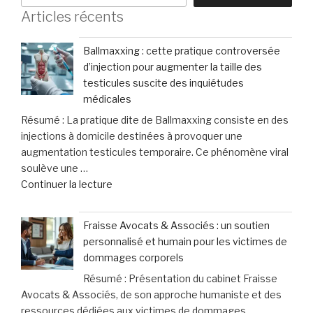
Articles récents
Ballmaxxing : cette pratique controversée
d’injection pour augmenter la taille des
testicules suscite des inquiétudes
médicales
Résumé : La pratique dite de Ballmaxxing consiste en des
injections à domicile destinées à provoquer une
augmentation testicules temporaire. Ce phénomène viral
soulève une …
de
Continuer la lecture
« Ballmaxxing
:
Fraisse Avocats & Associés : un soutien
cette
personnalisé et humain pour les victimes de
pratique
dommages corporels
controversée
Résumé : Présentation du cabinet Fraisse
d’injection
Avocats & Associés, de son approche humaniste et des
pour
ressources dédiées aux victimes de dommages
augmenter