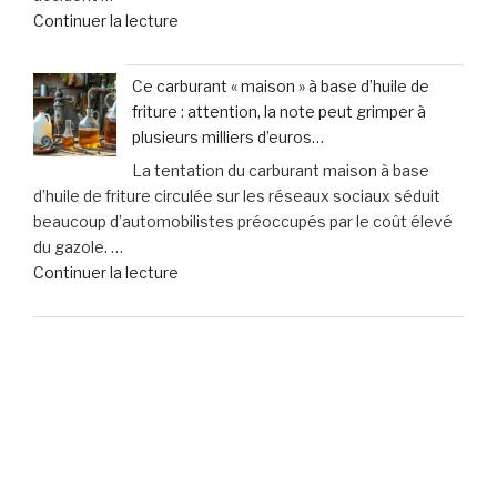
de
Continuer la lecture
contre
« Zoom
les
sur
accidents
Ce carburant « maison » à base d’huile de
vos
de
friture : attention, la note peut grimper à
assurances
la
plusieurs milliers d’euros…
:
vie
La tentation du carburant maison à base
Faites
? »
d’huile de friture circulée sur les réseaux sociaux séduit
le
beaucoup d’automobilistes préoccupés par le coût élevé
point
du gazole. …
dès
de
Continuer la lecture
maintenant »
« Ce
carburant
Il est primordial de consulter un professionnel du droit pour
«
obtenir un avis juridique personnalisé avant de prendre toute
maison
décision. Nos contenus sont fournis à des fins d'information
générale et ne doivent pas être interprétés comme des
»
conseils juridiques.
à
base
d’huile