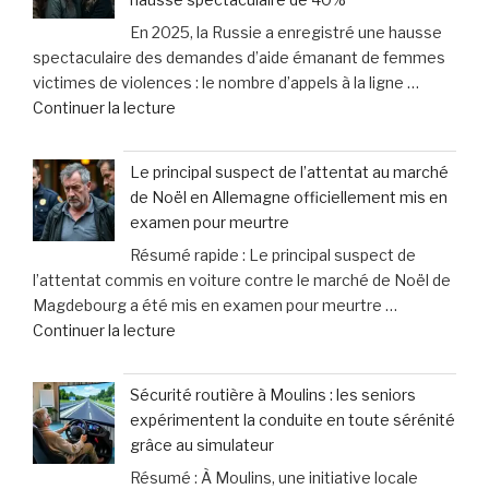
voulait
de
lit
En 2025, la Russie a enregistré une hausse
juste
dommages
» »
spectaculaire des demandes d’aide émanant de femmes
boire
corporels »
victimes de violences : le nombre d’appels à la ligne …
»
de
Continuer la lecture
:
« En
le
Russie,
méprise
Le principal suspect de l’attentat au marché
les
fréquent
de Noël en Allemagne officiellement mis en
demandes
des
examen pour meurtre
d’aide
propriétaires
Résumé rapide : Le principal suspect de
des
face
l’attentat commis en voiture contre le marché de Noël de
femmes
aux
Magdebourg a été mis en examen pour meurtre …
victimes
signaux
de
Continuer la lecture
de
de
« Le
violence
leurs
principal
connaissent
chiens »
Sécurité routière à Moulins : les seniors
suspect
une
expérimentent la conduite en toute sérénité
de
hausse
grâce au simulateur
l’attentat
spectaculaire
Résumé : À Moulins, une initiative locale
au
de