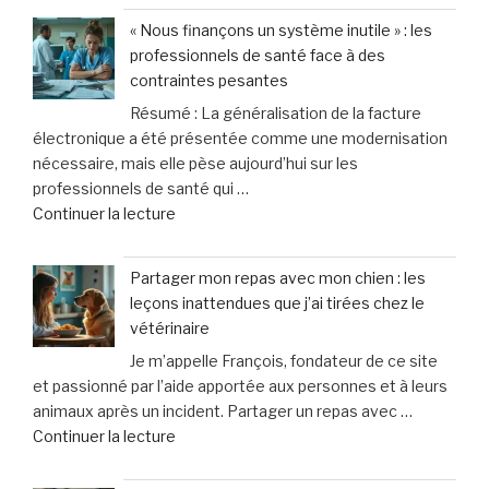
génération
à
« Nous finançons un système inutile » : les
figée
la
professionnels de santé face à des
?
violence
contraintes pesantes
Pourquoi
domestique,
Résumé : La généralisation de la facture
les
un
électronique a été présentée comme une modernisation
ados
cri
nécessaire, mais elle pèse aujourd’hui sur les
d’aujourd’hui
d’alarme
professionnels de santé qui …
désertent
des
de
Continuer la lecture
les
femmes »
« «
boums »
Nous
Partager mon repas avec mon chien : les
finançons
leçons inattendues que j’ai tirées chez le
un
vétérinaire
système
Je m’appelle François, fondateur de ce site
inutile
et passionné par l’aide apportée aux personnes et à leurs
»
animaux après un incident. Partager un repas avec …
:
de
Continuer la lecture
les
« Partager
professionnels
mon
de