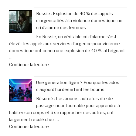
« Votre
une
chien
offre
Russie : Explosion de 40 % des appels
ou
sur-
d’urgence liés à la violence domestique, un
chat
mesure
cri d’alarme des femmes
vieillit
et
En Russie, un véritable cri d’alarme s’est
:
un
élevé : les appels aux services d’urgence pour violence
astuces
service
domestique ont connu une explosion de 40 %, atteignant
faciles
d’excellence »
…
pour
de
Continuer la lecture
améliorer
« Russie
son
:
bien-
Une génération figée ? Pourquoi les ados
Explosion
être
d’aujourd’hui désertent les boums
de
au
Résumé : Les boums, autrefois rite de
40
quotidien »
passage incontournable pour apprendre à
%
habiter son corps et à se rapprocher des autres, ont
des
largement reculé chez …
appels
de
Continuer la lecture
d’urgence
« Une
liés