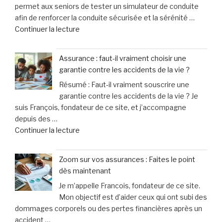
permet aux seniors de tester un simulateur de conduite
marché
40% »
afin de renforcer la conduite sécurisée et la sérénité …
de
de
Continuer la lecture
Noël
« Sécurité
en
routière
Allemagne
Assurance : faut-il vraiment choisir une
à
officiellement
garantie contre les accidents de la vie ?
Moulins
mis
Résumé : Faut-il vraiment souscrire une
:
en
garantie contre les accidents de la vie ? Je
les
examen
suis François, fondateur de ce site, et j’accompagne
seniors
pour
depuis des …
expérimentent
meurtre »
de
Continuer la lecture
la
« Assurance
conduite
:
en
Zoom sur vos assurances : Faites le point
faut-
toute
dès maintenant
il
sérénité
Je m’appelle Francois, fondateur de ce site.
vraiment
grâce
Mon objectif est d’aider ceux qui ont subi des
choisir
au
dommages corporels ou des pertes financières après un
une
simulateur »
accident …
garantie