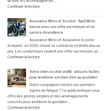
du site, et j’accompagne les …
titube
de
Continuer la lecture
:
« Cyclistes
une
:
urgence
Assurance Moto et Scooter : April Moto
découvrez
qui
innove avec une offre sur-mesure et un
les
ne
service d’excellence
erreurs
laisse
Assurance Moto et Assurance Scooter
fréquentes
que
évoluent : en 2026, choisir un contrat ne se limite plus au
à
15
prix. Les conducteurs veulent une offre sur-mesure, un …
éviter
minutes
de
Continuer la lecture
après
pour
« Assurance
un
agir »
Moto
accident
Votre chien ou chat vieillit : astuces faciles
et
à
pour améliorer son bien-être au quotidien
Scooter
vélo »
Votre compagnon montre ses premiers
:
signes de fatigue ? Ce guide pratique vous
April
offre des gestes simples et des aménagements
Moto
concrets pour améliorer le quotidien …
innove
de
Continuer la lecture
avec