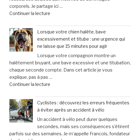
corporels. Je partage ici …
la
de
Continuer la lecture
taille
« Fraisse
des
Avocats
testicules
Lorsque votre chien halète, bave
&
suscite
excessivement et titube : une urgence qui
Associés
des
ne laisse que 15 minutes pour agir
:
inquiétudes
Lorsque votre compagnon montre un
un
médicales »
halètement bruyant, une bave excessive et une titubation,
soutien
chaque seconde compte. Dans cet article je vous
personnalisé
explique, pas à pas …
et
de
Continuer la lecture
humain
« Lorsque
pour
votre
les
Cyclistes : découvrez les erreurs fréquentes
chien
victimes
à éviter après un accident à vélo
halète,
de
Un accident à vélo peut durer quelques
bave
dommages
secondes, mais ses conséquences s’étirent
excessivement
corporels »
parfois sur des semaines. Je m’appelle Francois, fondateur
et