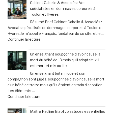
Cabinet Cabello & Associés : Vos
repas
santé
spécialistes en dommages corporels à
avec
face
Toulon et Hyères
mon
à
Résumé Brief Cabinet Cabello & Associés :
chien
des
Avocats spécialisés en dommages corporels à Toulon et
:
contraintes
Hyères Je m’appelle François, fondateur de ce site, et je …
les
pesantes »
de
Continuer la lecture
leçons
« Cabinet
inattendues
Cabello
que
Un enseignant soupçonné d’avoir causé la
&
j’ai
mort du bébé de 13 mois qu’il adoptait : « Il
Associés
tirées
est mort et mis au lit »
:
chez
Un enseignant britannique et son
Vos
le
compagnon sont jugés, soupçonnés d’avoir causé la mort
spécialistes
vétérinaire »
d’un bébé de treize mois qu’ils étaient en train d’adoption.
en
Les éléments …
dommages
de
Continuer la lecture
corporels
« Un
à
enseignant
Toulon
Maître Pauline Bigot : 5 astuces essentielles