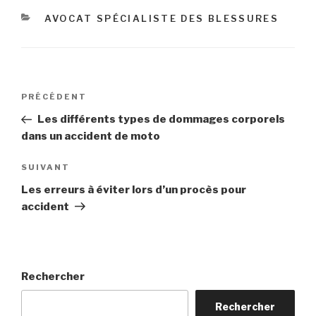
CATÉGORIES
AVOCAT SPÉCIALISTE DES BLESSURES
Navigation
Article
PRÉCÉDENT
de
précédent
Les différents types de dommages corporels
l’article
dans un accident de moto
Article
SUIVANT
suivant
Les erreurs à éviter lors d’un procès pour
accident
Rechercher
Rechercher