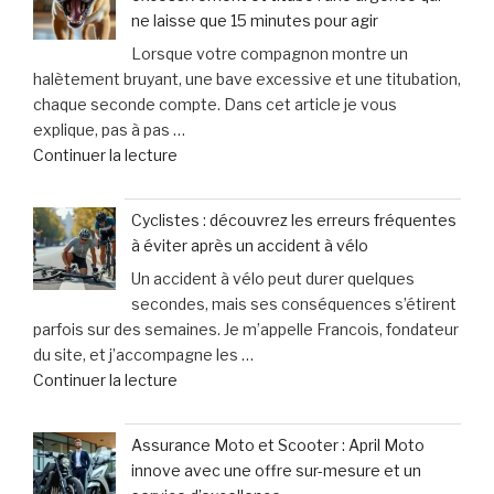
Associés
des
ne laisse que 15 minutes pour agir
:
inquiétudes
Lorsque votre compagnon montre un
un
médicales »
halètement bruyant, une bave excessive et une titubation,
soutien
chaque seconde compte. Dans cet article je vous
personnalisé
explique, pas à pas …
et
de
Continuer la lecture
humain
« Lorsque
pour
votre
les
Cyclistes : découvrez les erreurs fréquentes
chien
victimes
à éviter après un accident à vélo
halète,
de
Un accident à vélo peut durer quelques
bave
dommages
secondes, mais ses conséquences s’étirent
excessivement
corporels »
parfois sur des semaines. Je m’appelle Francois, fondateur
et
du site, et j’accompagne les …
titube
de
Continuer la lecture
:
« Cyclistes
une
:
urgence
Assurance Moto et Scooter : April Moto
découvrez
qui
innove avec une offre sur-mesure et un
les
ne