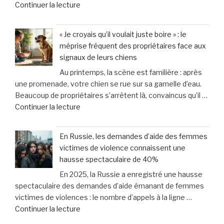
de
Continuer la lecture
bébé
« Maître
de
Pauline
13
« Je croyais qu’il voulait juste boire » : le
Bigot
mois
méprise fréquent des propriétaires face aux
:
qu’il
signaux de leurs chiens
5
adoptait
Au printemps, la scène est familière : après
astuces
:
une promenade, votre chien se rue sur sa gamelle d’eau.
essentielles
«
Beaucoup de propriétaires s’arrêtent là, convaincus qu’il …
pour
Il
de
Continuer la lecture
protéger
est
« «
vos
mort
Je
droits
et
En Russie, les demandes d’aide des femmes
croyais
en
mis
victimes de violence connaissent une
qu’il
cas
au
hausse spectaculaire de 40%
voulait
de
lit
En 2025, la Russie a enregistré une hausse
juste
dommages
» »
spectaculaire des demandes d’aide émanant de femmes
boire
corporels »
victimes de violences : le nombre d’appels à la ligne …
»
de
Continuer la lecture
:
« En
le