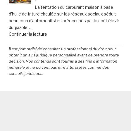
:
vie
La tentation du carburant maison à base
Faites
? »
d’huile de friture circulée sur les réseaux sociaux séduit
le
beaucoup d’automobilistes préoccupés par le coût élevé
point
du gazole. …
dès
de
Continuer la lecture
maintenant »
« Ce
carburant
Il est primordial de consulter un professionnel du droit pour
«
obtenir un avis juridique personnalisé avant de prendre toute
maison
décision. Nos contenus sont fournis à des fins d'information
générale et ne doivent pas être interprétés comme des
»
conseils juridiques.
à
base
d’huile
de
friture
:
attention,
la
note