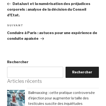
de
précédent
DataJust et la numérisation des préjudices
l’article
corporels : analyse de la décision du Conseil
d’Etat.
Article
SUIVANT
suivant
Conduire à Paris : astuces pour une expérience de
conduite apaisée
Rechercher
Rechercher
Articles récents
Ballmaxxing : cette pratique controversée
d’injection pour augmenter la taille des
testicules suscite des inquiétudes