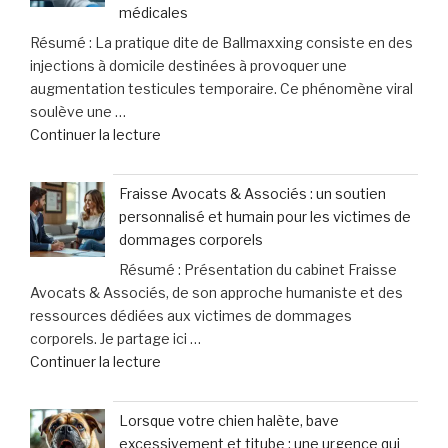
médicales
Résumé : La pratique dite de Ballmaxxing consiste en des
injections à domicile destinées à provoquer une
augmentation testicules temporaire. Ce phénomène viral
soulève une …
de
Continuer la lecture
« Ballmaxxing
:
Fraisse Avocats & Associés : un soutien
cette
personnalisé et humain pour les victimes de
pratique
dommages corporels
controversée
Résumé : Présentation du cabinet Fraisse
d’injection
Avocats & Associés, de son approche humaniste et des
pour
ressources dédiées aux victimes de dommages
augmenter
corporels. Je partage ici …
la
de
Continuer la lecture
taille
« Fraisse
des
Avocats
testicules
Lorsque votre chien halète, bave
&
suscite
excessivement et titube : une urgence qui