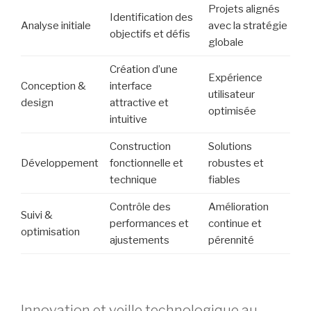
Projets alignés
Identification des
Analyse initiale
avec la stratégie
objectifs et défis
globale
Création d’une
Expérience
Conception &
interface
utilisateur
design
attractive et
optimisée
intuitive
Construction
Solutions
Développement
fonctionnelle et
robustes et
technique
fiables
Contrôle des
Amélioration
Suivi &
performances et
continue et
optimisation
ajustements
pérennité
Innovation et veille technologique au