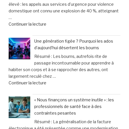
élevé : les appels aux services d’urgence pour violence
astuces
service
domestique ont connu une explosion de 40 %, atteignant
faciles
d’excellence »
…
pour
de
Continuer la lecture
améliorer
« Russie
son
:
bien-
Une génération figée ? Pourquoi les ados
Explosion
être
d’aujourd’hui désertent les boums
de
au
Résumé : Les boums, autrefois rite de
40
quotidien »
passage incontournable pour apprendre à
%
habiter son corps et à se rapprocher des autres, ont
des
largement reculé chez …
appels
de
Continuer la lecture
d’urgence
« Une
liés
génération
à
« Nous finançons un système inutile » : les
figée
la
professionnels de santé face à des
?
violence
contraintes pesantes
Pourquoi
domestique,
Résumé : La généralisation de la facture
les
un
électronique a été présentée comme une modernisation
ados