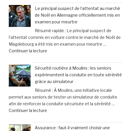
Russie,
méprise
Le principal suspect de l’attentat au marché
les
fréquent
de Noël en Allemagne officiellement mis en
demandes
des
examen pour meurtre
d’aide
propriétaires
Résumé rapide : Le principal suspect de
des
face
l’attentat commis en voiture contre le marché de Noël de
femmes
aux
Magdebourg a été mis en examen pour meurtre …
victimes
signaux
de
Continuer la lecture
de
de
« Le
violence
leurs
principal
connaissent
chiens »
Sécurité routière à Moulins : les seniors
suspect
une
expérimentent la conduite en toute sérénité
de
hausse
grâce au simulateur
l’attentat
spectaculaire
Résumé : À Moulins, une initiative locale
au
de
permet aux seniors de tester un simulateur de conduite
marché
40% »
afin de renforcer la conduite sécurisée et la sérénité …
de
de
Continuer la lecture
Noël
« Sécurité
en
routière
Allemagne
Assurance : faut-il vraiment choisir une
à