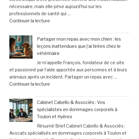
cri
nécessaire, mais elle pèse aujourd’hui sur les
d’aujourd’hui
d’alarme
professionnels de santé qui …
désertent
des
de
Continuer la lecture
les
femmes »
« «
boums »
Nous
Partager mon repas avec mon chien : les
finançons
leçons inattendues que j’ai tirées chez le
un
vétérinaire
système
Je m’appelle François, fondateur de ce site
inutile
et passionné par l’aide apportée aux personnes et à leurs
»
animaux après un incident. Partager un repas avec …
:
de
Continuer la lecture
les
« Partager
professionnels
mon
de
Cabinet Cabello & Associés : Vos
repas
santé
spécialistes en dommages corporels à
avec
face
Toulon et Hyères
mon
à
Résumé Brief Cabinet Cabello & Associés :
chien
des
Avocats spécialisés en dommages corporels à Toulon et
:
contraintes