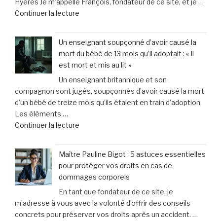
Hyères Je m’appelle François, fondateur de ce site, et je …
les
pesantes »
de
Continuer la lecture
leçons
« Cabinet
inattendues
Cabello
que
Un enseignant soupçonné d’avoir causé la
&
j’ai
mort du bébé de 13 mois qu’il adoptait : « Il
Associés
tirées
est mort et mis au lit »
:
chez
Un enseignant britannique et son
Vos
le
compagnon sont jugés, soupçonnés d’avoir causé la mort
spécialistes
vétérinaire »
d’un bébé de treize mois qu’ils étaient en train d’adoption.
en
Les éléments …
dommages
de
Continuer la lecture
corporels
« Un
à
enseignant
Toulon
Maître Pauline Bigot : 5 astuces essentielles
soupçonné
et
pour protéger vos droits en cas de
d’avoir
Hyères »
dommages corporels
causé
En tant que fondateur de ce site, je
la
m’adresse à vous avec la volonté d’offrir des conseils
mort
concrets pour préserver vos droits après un accident. …
du