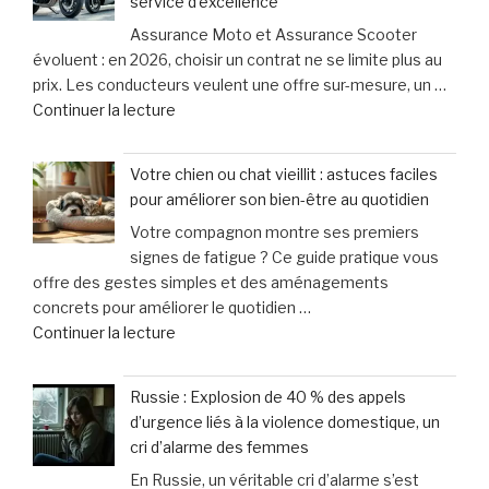
service d’excellence
erreurs
laisse
Assurance Moto et Assurance Scooter
fréquentes
que
évoluent : en 2026, choisir un contrat ne se limite plus au
à
15
prix. Les conducteurs veulent une offre sur-mesure, un …
éviter
minutes
de
Continuer la lecture
après
pour
« Assurance
un
agir »
Moto
accident
Votre chien ou chat vieillit : astuces faciles
et
à
pour améliorer son bien-être au quotidien
Scooter
vélo »
Votre compagnon montre ses premiers
:
signes de fatigue ? Ce guide pratique vous
April
offre des gestes simples et des aménagements
Moto
concrets pour améliorer le quotidien …
innove
de
Continuer la lecture
avec
« Votre
une
chien
offre
Russie : Explosion de 40 % des appels
ou
sur-
d’urgence liés à la violence domestique, un
chat
mesure
cri d’alarme des femmes
vieillit
et
En Russie, un véritable cri d’alarme s’est
:
un