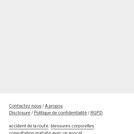
peut
grimper
à
plusieurs
milliers
d’euros… »
Contactez-nous
/
A propos
Disclosure
/
Politique de confidentialité
/
RGPD
accident de la route
blessures corporelles
consultation gratuite avec un avocat