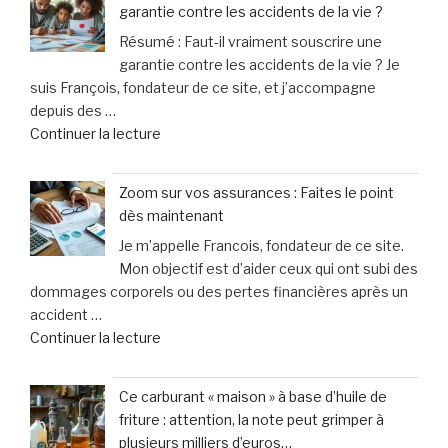
officiellement
garantie contre les accidents de la vie ?
Moulins
mis
Résumé : Faut-il vraiment souscrire une
:
en
garantie contre les accidents de la vie ? Je
les
examen
suis François, fondateur de ce site, et j’accompagne
seniors
pour
depuis des …
expérimentent
meurtre »
de
Continuer la lecture
la
« Assurance
conduite
:
en
Zoom sur vos assurances : Faites le point
faut-
toute
dès maintenant
il
sérénité
Je m’appelle Francois, fondateur de ce site.
vraiment
grâce
Mon objectif est d’aider ceux qui ont subi des
choisir
au
dommages corporels ou des pertes financières après un
une
simulateur »
accident …
garantie
de
Continuer la lecture
contre
« Zoom
les
sur
accidents
Ce carburant « maison » à base d’huile de
vos
de
friture : attention, la note peut grimper à
assurances
la
plusieurs milliers d’euros…