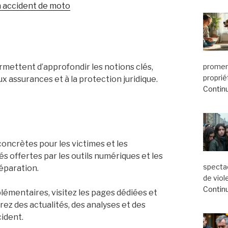
n accident de moto
mettent d’approfondir les notions clés,
promena
proprié
aux assurances et à la protection juridique.
Continu
oncrètes pour les victimes et les
és offertes par les outils numériques et les
specta
éparation.
de viol
Continu
émentaires, visitez les pages dédiées et
ez des actualités, des analyses et des
ident.