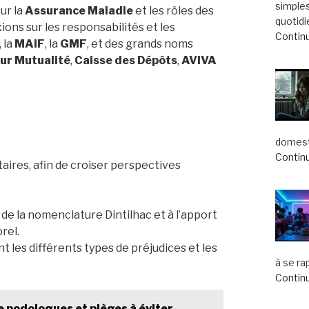
simple
ur la
Assurance Maladie
et les rôles des
quotidi
ions sur les responsabilités et les
Continu
, la
MAIF
, la
GMF
, et des grands noms
ur Mutualité
,
Caisse des Dépôts
,
AVIVA
domest
Continu
ires, afin de croiser perspectives
 de la nomenclature Dintilhac et à l’apport
rel.
t les différents types de préjudices et les
à se ra
Continu
de podologues et pièges à éviter