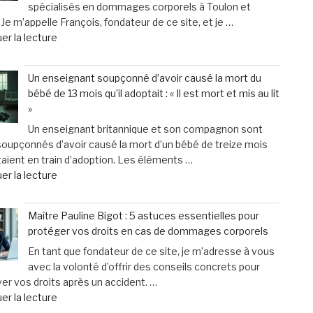
spécialisés en dommages corporels à Toulon et
chien
à
Je m’appelle François, fondateur de ce site, et je …
:
des
de
er la lecture
les
contraintes
« Cabinet
leçons
pesantes »
Cabello
inattendues
Un enseignant soupçonné d’avoir causé la mort du
&
que
bébé de 13 mois qu’il adoptait : « Il est mort et mis au lit
Associés
j’ai
»
:
tirées
Un enseignant britannique et son compagnon sont
Vos
chez
soupçonnés d’avoir causé la mort d’un bébé de treize mois
spécialistes
le
étaient en train d’adoption. Les éléments …
en
vétérinaire »
de
er la lecture
dommages
« Un
corporels
enseignant
à
Maître Pauline Bigot : 5 astuces essentielles pour
soupçonné
Toulon
protéger vos droits en cas de dommages corporels
d’avoir
et
En tant que fondateur de ce site, je m’adresse à vous
causé
Hyères »
avec la volonté d’offrir des conseils concrets pour
la
er vos droits après un accident. …
mort
de
er la lecture
du
« Maître
bébé