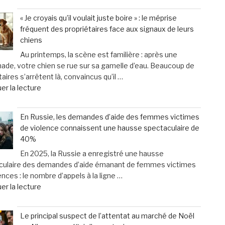
Pauline
de
« Je croyais qu’il voulait juste boire » : le méprise
Bigot
13
fréquent des propriétaires face aux signaux de leurs
:
mois
chiens
5
qu’il
Au printemps, la scène est familière : après une
astuces
adoptait
de, votre chien se rue sur sa gamelle d’eau. Beaucoup de
essentielles
:
taires s’arrêtent là, convaincus qu’il …
pour
«
de
er la lecture
protéger
Il
« «
vos
est
Je
droits
mort
En Russie, les demandes d’aide des femmes victimes
croyais
en
et
de violence connaissent une hausse spectaculaire de
qu’il
cas
mis
40%
voulait
de
au
En 2025, la Russie a enregistré une hausse
juste
dommages
lit
culaire des demandes d’aide émanant de femmes victimes
boire
corporels »
» »
ences : le nombre d’appels à la ligne …
»
de
er la lecture
:
« En
le
Russie,
méprise
Le principal suspect de l’attentat au marché de Noël
les
fréquent