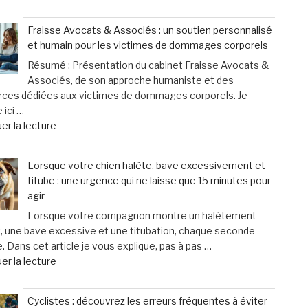
« Ballmaxxing
:
Fraisse Avocats & Associés : un soutien personnalisé
cette
et humain pour les victimes de dommages corporels
pratique
Résumé : Présentation du cabinet Fraisse Avocats &
controversée
Associés, de son approche humaniste et des
d’injection
rces dédiées aux victimes de dommages corporels. Je
pour
 ici …
augmenter
de
er la lecture
la
« Fraisse
taille
Avocats
des
Lorsque votre chien halète, bave excessivement et
&
testicules
titube : une urgence qui ne laisse que 15 minutes pour
Associés
suscite
agir
:
des
Lorsque votre compagnon montre un halètement
un
inquiétudes
, une bave excessive et une titubation, chaque seconde
soutien
médicales »
 Dans cet article je vous explique, pas à pas …
personnalisé
de
er la lecture
et
« Lorsque
humain
votre
pour
Cyclistes : découvrez les erreurs fréquentes à éviter
chien
les