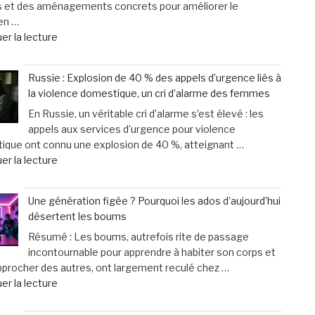
s et des aménagements concrets pour améliorer le
Moto
en …
innove
de
er la lecture
avec
« Votre
une
chien
offre
Russie : Explosion de 40 % des appels d’urgence liés à
ou
sur-
la violence domestique, un cri d’alarme des femmes
chat
mesure
En Russie, un véritable cri d’alarme s’est élevé : les
vieillit
et
appels aux services d’urgence pour violence
:
un
ique ont connu une explosion de 40 %, atteignant …
astuces
service
de
er la lecture
faciles
d’excellence »
« Russie
pour
:
améliorer
Une génération figée ? Pourquoi les ados d’aujourd’hui
Explosion
son
désertent les boums
de
bien-
Résumé : Les boums, autrefois rite de passage
40
être
incontournable pour apprendre à habiter son corps et
%
au
pprocher des autres, ont largement reculé chez …
des
quotidien »
de
er la lecture
appels
« Une
d’urgence
génération
liés