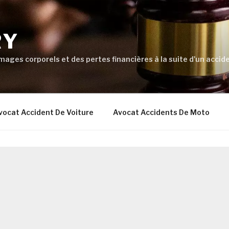
RY
ages corporels et des pertes financières à la suite d'un accide
vocat Accident De Voiture
Avocat Accidents De Moto