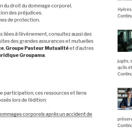
on du droit du dommage corporel.
Hyères 
ion des préjudices.
Continu
mes de protection.
ns liées à l’événement, consultez aussi des
 sites des grandes assurances et mutuelles
ce
,
Groupe Pasteur Mutualité
et d’autres
Juridique Groupama
.
jugés, 
qu’ils 
Continu
 participation, ces ressources et liens
és lors de l’édition:
 dommages corporels après un accident de
préserv
Continu