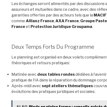
Les échanges seront alimentés par des discussions s
assureurs et mutuelles dans ce cadre, avec des réflex
garanties offertes par des acteurs tels que la
MACIF
comme
Allianz France
,
AXA France
,
Groupe Paste
France
et
Protection Juridique Groupama
.
Deux Temps Forts Du Programme
Le planning est organisé en deux volets complémenta
théoriques et retours pratiques:
Matinée avec
deux tables rondes
dédiées à l’avenir
pratique de l’IA dans la réparation du dommage corpo
Après-midi avec
sept ateliers thématiques
couvran
évolutions des pratiques juridiques et sociales.
ALSO
Pieds en pleine forme : conseils avisés 