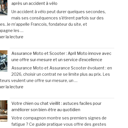
après un accident à vélo
halète,
victimes
Un accident à vélo peut durer quelques secondes,
bave
de
mais ses conséquences s’étirent parfois sur des
excessivement
dommages
s. Je m’appelle Francois, fondateur du site, et
et
corporels »
mpagne les …
titube
de
er la lecture
:
« Cyclistes
une
:
urgence
Assurance Moto et Scooter : April Moto innove avec
découvrez
qui
une offre sur-mesure et un service d’excellence
les
ne
Assurance Moto et Assurance Scooter évoluent : en
erreurs
laisse
2026, choisir un contrat ne se limite plus au prix. Les
fréquentes
que
eurs veulent une offre sur-mesure, un …
à
15
de
er la lecture
éviter
minutes
« Assurance
après
pour
Moto
un
agir »
Votre chien ou chat vieillit : astuces faciles pour
et
accident
améliorer son bien-être au quotidien
Scooter
à
Votre compagnon montre ses premiers signes de
:
vélo »
fatigue ? Ce guide pratique vous offre des gestes
April