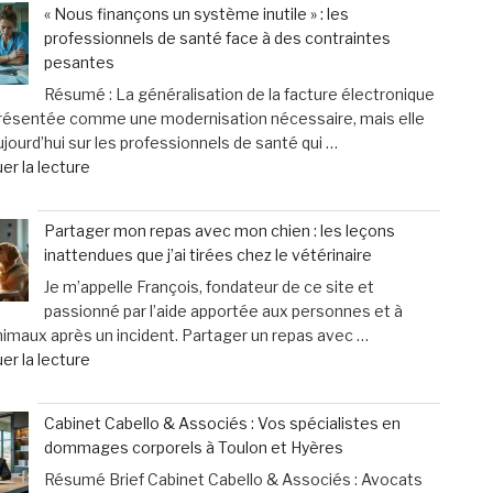
« Nous finançons un système inutile » : les
figée
à
professionnels de santé face à des contraintes
?
la
pesantes
Pourquoi
violence
Résumé : La généralisation de la facture électronique
les
domestique,
présentée comme une modernisation nécessaire, mais elle
ados
un
jourd’hui sur les professionnels de santé qui …
d’aujourd’hui
cri
de
er la lecture
désertent
d’alarme
« «
les
des
Nous
boums »
femmes »
Partager mon repas avec mon chien : les leçons
finançons
inattendues que j’ai tirées chez le vétérinaire
un
Je m’appelle François, fondateur de ce site et
système
passionné par l’aide apportée aux personnes et à
inutile
nimaux après un incident. Partager un repas avec …
»
de
er la lecture
:
« Partager
les
mon
professionnels
Cabinet Cabello & Associés : Vos spécialistes en
repas
de
dommages corporels à Toulon et Hyères
avec
santé
Résumé Brief Cabinet Cabello & Associés : Avocats
mon
face