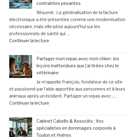
contraintes pesantes
Pourquoi
domestique,
Résumé : La généralisation de la facture
les
un
électronique a été présentée comme une modernisation
ados
cri
nécessaire, mais elle pèse aujourd’hui sur les
d’aujourd’hui
d’alarme
professionnels de santé qui …
désertent
des
de
Continuer la lecture
les
femmes »
« «
boums »
Nous
Partager mon repas avec mon chien : les
finançons
leçons inattendues que j’ai tirées chez le
un
vétérinaire
système
Je m’appelle François, fondateur de ce site
inutile
et passionné par l’aide apportée aux personnes et à leurs
»
animaux après un incident. Partager un repas avec …
:
de
Continuer la lecture
les
« Partager
professionnels
mon
de
Cabinet Cabello & Associés : Vos
repas
santé
spécialistes en dommages corporels à
avec
face
Toulon et Hyères