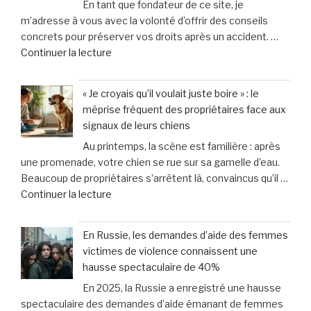
En tant que fondateur de ce site, je
la
m’adresse à vous avec la volonté d’offrir des conseils
mort
concrets pour préserver vos droits après un accident. …
du
de
Continuer la lecture
bébé
« Maître
de
Pauline
13
« Je croyais qu’il voulait juste boire » : le
Bigot
mois
méprise fréquent des propriétaires face aux
:
qu’il
signaux de leurs chiens
5
adoptait
Au printemps, la scène est familière : après
astuces
:
une promenade, votre chien se rue sur sa gamelle d’eau.
essentielles
«
Beaucoup de propriétaires s’arrêtent là, convaincus qu’il …
pour
Il
de
Continuer la lecture
protéger
est
« «
vos
mort
Je
droits
et
En Russie, les demandes d’aide des femmes
croyais
en
mis
victimes de violence connaissent une
qu’il
cas
au
hausse spectaculaire de 40%
voulait
de
lit
En 2025, la Russie a enregistré une hausse
juste
dommages
» »
spectaculaire des demandes d’aide émanant de femmes
boire
corporels »