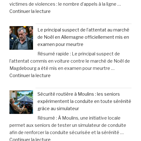
victimes de violences : le nombre d’appels à la ligne …
»
de
Continuer la lecture
:
« En
le
Russie,
méprise
Le principal suspect de l’attentat au marché
les
fréquent
de Noël en Allemagne officiellement mis en
demandes
des
examen pour meurtre
d’aide
propriétaires
Résumé rapide : Le principal suspect de
des
face
l’attentat commis en voiture contre le marché de Noël de
femmes
aux
Magdebourg a été mis en examen pour meurtre …
victimes
signaux
de
Continuer la lecture
de
de
« Le
violence
leurs
principal
connaissent
chiens »
Sécurité routière à Moulins : les seniors
suspect
une
expérimentent la conduite en toute sérénité
de
hausse
grâce au simulateur
l’attentat
spectaculaire
Résumé : À Moulins, une initiative locale
au
de
permet aux seniors de tester un simulateur de conduite
marché
40% »
afin de renforcer la conduite sécurisée et la sérénité …
de
de
Continuer la lecture
Noël