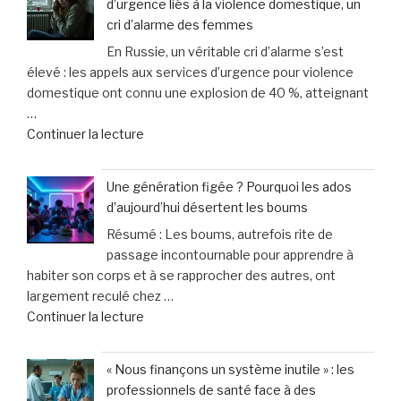
d’urgence liés à la violence domestique, un
chat
mesure
cri d’alarme des femmes
vieillit
et
En Russie, un véritable cri d’alarme s’est
:
un
élevé : les appels aux services d’urgence pour violence
astuces
service
domestique ont connu une explosion de 40 %, atteignant
faciles
d’excellence »
…
pour
de
Continuer la lecture
améliorer
« Russie
son
:
bien-
Une génération figée ? Pourquoi les ados
Explosion
être
d’aujourd’hui désertent les boums
de
au
Résumé : Les boums, autrefois rite de
40
quotidien »
passage incontournable pour apprendre à
%
habiter son corps et à se rapprocher des autres, ont
des
largement reculé chez …
appels
de
Continuer la lecture
d’urgence
« Une
liés
génération
à
« Nous finançons un système inutile » : les
figée
la
professionnels de santé face à des
?
violence