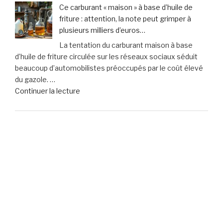
sur
accidents
Ce carburant « maison » à base d’huile de
vos
de
friture : attention, la note peut grimper à
assurances
la
plusieurs milliers d’euros…
:
vie
La tentation du carburant maison à base
Faites
? »
d’huile de friture circulée sur les réseaux sociaux séduit
le
beaucoup d’automobilistes préoccupés par le coût élevé
point
du gazole. …
dès
de
Continuer la lecture
maintenant »
« Ce
carburant
Il est primordial de consulter un professionnel du droit pour
«
obtenir un avis juridique personnalisé avant de prendre toute
maison
décision. Nos contenus sont fournis à des fins d'information
générale et ne doivent pas être interprétés comme des
»
conseils juridiques.
à
base
d’huile
de
friture
: