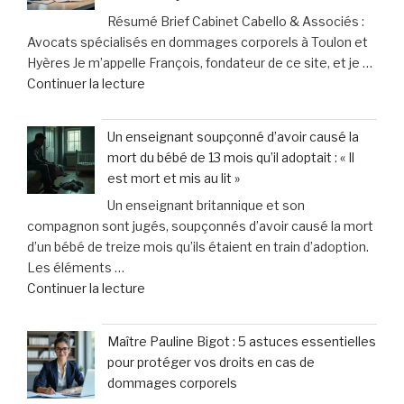
mon
à
Résumé Brief Cabinet Cabello & Associés :
chien
des
Avocats spécialisés en dommages corporels à Toulon et
:
contraintes
Hyères Je m’appelle François, fondateur de ce site, et je …
les
pesantes »
de
Continuer la lecture
leçons
« Cabinet
inattendues
Cabello
que
Un enseignant soupçonné d’avoir causé la
&
j’ai
mort du bébé de 13 mois qu’il adoptait : « Il
Associés
tirées
est mort et mis au lit »
:
chez
Un enseignant britannique et son
Vos
le
compagnon sont jugés, soupçonnés d’avoir causé la mort
spécialistes
vétérinaire »
d’un bébé de treize mois qu’ils étaient en train d’adoption.
en
Les éléments …
dommages
de
Continuer la lecture
corporels
« Un
à
enseignant
Toulon
Maître Pauline Bigot : 5 astuces essentielles
soupçonné
et
pour protéger vos droits en cas de
d’avoir
Hyères »
dommages corporels
causé