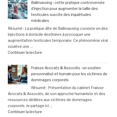
Ballmaxxing : cette pratique controversée
d’injection pour augmenter la taille des
testicules suscite des inquiétudes
médicales
Résumé : La pratique dite de Ballmaxxing consiste en des
injections à domicile destinées à provoquer une
augmentation testicules temporaire. Ce phénomène viral
soulève une …
de
Continuer la lecture
« Ballmaxxing
:
Fraisse Avocats & Associés : un soutien
cette
personnalisé et humain pour les victimes de
pratique
dommages corporels
controversée
Résumé : Présentation du cabinet Fraisse
d’injection
Avocats & Associés, de son approche humaniste et des
pour
ressources dédiées aux victimes de dommages
augmenter
corporels. Je partage ici …
la
de
Continuer la lecture
taille