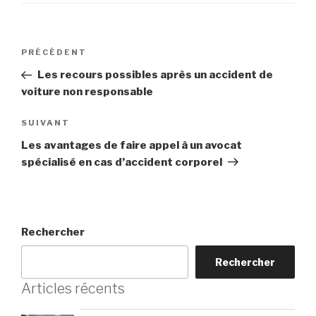
Navigation
Article
PRÉCÉDENT
de
précédent
Les recours possibles après un accident de
l’article
voiture non responsable
Article
SUIVANT
suivant
Les avantages de faire appel à un avocat
spécialisé en cas d’accident corporel
Rechercher
Rechercher
Articles récents