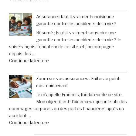
« Sécurité
en
routière
Allemagne
Assurance : faut-il vraiment choisir une
à
officiellement
garantie contre les accidents de la vie ?
Moulins
mis
Résumé : Faut-il vraiment souscrire une
:
en
garantie contre les accidents de la vie ? Je
les
examen
suis François, fondateur de ce site, et j’accompagne
seniors
pour
depuis des …
expérimentent
meurtre »
de
Continuer la lecture
la
« Assurance
conduite
:
en
Zoom sur vos assurances : Faites le point
faut-
toute
dès maintenant
il
sérénité
Je m’appelle Francois, fondateur de ce site.
vraiment
grâce
Mon objectif est d’aider ceux qui ont subi des
choisir
au
dommages corporels ou des pertes financières après un
une
simulateur »
accident …
garantie
de
Continuer la lecture
contre
« Zoom
les