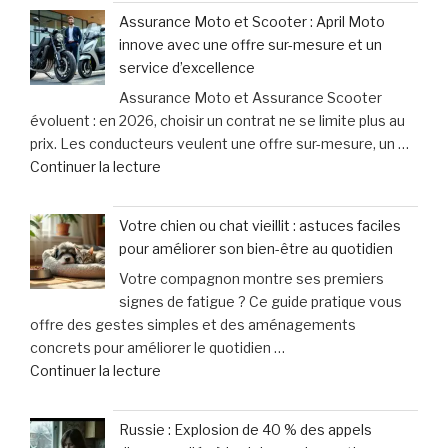
:
urgence
Assurance Moto et Scooter : April Moto
découvrez
qui
innove avec une offre sur-mesure et un
les
ne
service d’excellence
erreurs
laisse
Assurance Moto et Assurance Scooter
fréquentes
que
évoluent : en 2026, choisir un contrat ne se limite plus au
à
15
prix. Les conducteurs veulent une offre sur-mesure, un …
éviter
minutes
de
Continuer la lecture
après
pour
« Assurance
un
agir »
Moto
accident
Votre chien ou chat vieillit : astuces faciles
et
à
pour améliorer son bien-être au quotidien
Scooter
vélo »
Votre compagnon montre ses premiers
:
signes de fatigue ? Ce guide pratique vous
April
offre des gestes simples et des aménagements
Moto
concrets pour améliorer le quotidien …
innove
de
Continuer la lecture
avec
« Votre
une
chien
offre
Russie : Explosion de 40 % des appels
ou
sur-