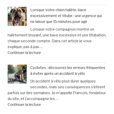
« Fraisse
des
Avocats
testicules
Lorsque votre chien halète, bave
&
suscite
excessivement et titube : une urgence qui
Associés
des
ne laisse que 15 minutes pour agir
:
inquiétudes
Lorsque votre compagnon montre un
un
médicales »
halètement bruyant, une bave excessive et une titubation,
soutien
chaque seconde compte. Dans cet article je vous
personnalisé
explique, pas à pas …
et
de
Continuer la lecture
humain
« Lorsque
pour
votre
les
Cyclistes : découvrez les erreurs fréquentes
chien
victimes
à éviter après un accident à vélo
halète,
de
Un accident à vélo peut durer quelques
bave
dommages
secondes, mais ses conséquences s’étirent
excessivement
corporels »
parfois sur des semaines. Je m’appelle Francois, fondateur
et
du site, et j’accompagne les …
titube
de
Continuer la lecture
:
« Cyclistes
une