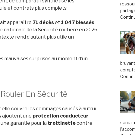
ent, ce comparatif synthétise les
ressou
ule et contrats plus complets.
partage
Continu
ait apparaître
71 décès
et
1 047 blessés
e nationale de la Sécurité routière en 2026
ntexte rend d’autant plus utile un
 les mauvaises surprises au moment d’un
bruyant
compte.
Continu
 Rouler En Sécurité
: elle couvre les dommages causés à autrui
ts ajoutent une
protection conducteur
semaine
, une garantie pour la
trottinette
contre
j’acco