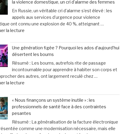
la violence domestique, un cri d’alarme des femmes
chat
mesure
En Russie, un véritable cri d’alarme s’est élevé : les
vieillit
et
appels aux services d’urgence pour violence
:
un
ique ont connu une explosion de 40 %, atteignant …
astuces
service
de
er la lecture
faciles
d’excellence »
« Russie
pour
:
améliorer
Une génération figée ? Pourquoi les ados d’aujourd’hui
Explosion
son
désertent les boums
de
bien-
Résumé : Les boums, autrefois rite de passage
40
être
incontournable pour apprendre à habiter son corps et
%
au
pprocher des autres, ont largement reculé chez …
des
quotidien »
de
er la lecture
appels
« Une
d’urgence
génération
liés
« Nous finançons un système inutile » : les
figée
à
professionnels de santé face à des contraintes
?
la
pesantes
Pourquoi
violence
Résumé : La généralisation de la facture électronique
les
domestique,
présentée comme une modernisation nécessaire, mais elle
ados
un