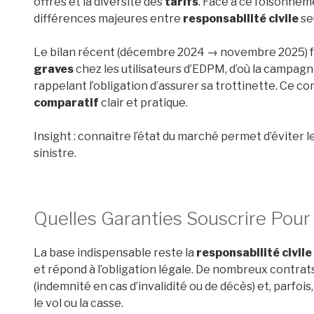
offres et la diversité des
tarifs
. Face à ce foisonnem
différences majeures entre
responsabilité civile
se
Le bilan récent (décembre 2024 → novembre 2025) f
graves
chez les utilisateurs d’EDPM, d’où la campagn
rappelant l’obligation d’assurer sa trottinette. Ce co
comparatif
clair et pratique.
Insight : connaître l’état du marché permet d’éviter
sinistre.
Quelles Garanties Souscrire Pour
La base indispensable reste la
responsabilité civile
et répond à l’obligation légale. De nombreux contra
(indemnité en cas d’invalidité ou de décès) et, parfois
le vol ou la casse.