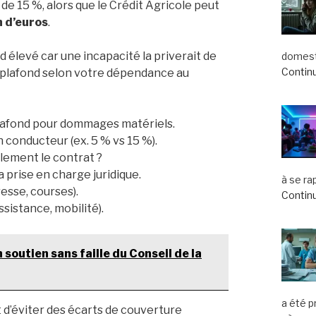
de 15 %, alors que le Crédit Agricole peut
n d’euros
.
nd élevé car une incapacité la priverait de
domest
Continu
 le plafond selon votre dépendance au
plafond pour dommages matériels.
 conducteur (ex. 5 % vs 15 %).
llement le contrat ?
la prise en charge juridique.
à se ra
esse, courses).
Continu
sistance, mobilité).
outien sans faille du Conseil de la
a été 
t d’éviter des écarts de couverture