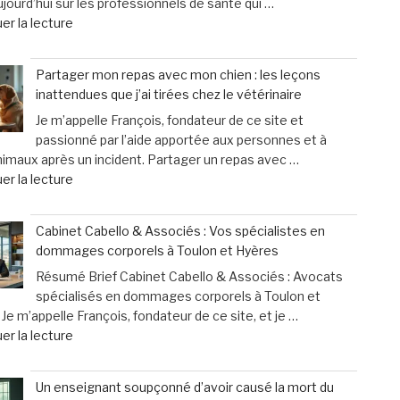
jourd’hui sur les professionnels de santé qui …
d’aujourd’hui
cri
de
er la lecture
désertent
d’alarme
« «
les
des
Nous
boums »
femmes »
Partager mon repas avec mon chien : les leçons
finançons
inattendues que j’ai tirées chez le vétérinaire
un
Je m’appelle François, fondateur de ce site et
système
passionné par l’aide apportée aux personnes et à
inutile
nimaux après un incident. Partager un repas avec …
»
de
er la lecture
:
« Partager
les
mon
professionnels
Cabinet Cabello & Associés : Vos spécialistes en
repas
de
dommages corporels à Toulon et Hyères
avec
santé
Résumé Brief Cabinet Cabello & Associés : Avocats
mon
face
spécialisés en dommages corporels à Toulon et
chien
à
Je m’appelle François, fondateur de ce site, et je …
:
des
de
er la lecture
les
contraintes
« Cabinet
leçons
pesantes »
Cabello
inattendues
Un enseignant soupçonné d’avoir causé la mort du
&
que