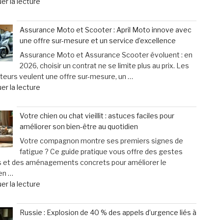
de
er la lecture
:
« Cyclistes
une
:
urgence
Assurance Moto et Scooter : April Moto innove avec
découvrez
qui
une offre sur-mesure et un service d’excellence
les
ne
Assurance Moto et Assurance Scooter évoluent : en
erreurs
laisse
2026, choisir un contrat ne se limite plus au prix. Les
fréquentes
que
eurs veulent une offre sur-mesure, un …
à
15
de
er la lecture
éviter
minutes
« Assurance
après
pour
Moto
un
agir »
Votre chien ou chat vieillit : astuces faciles pour
et
accident
améliorer son bien-être au quotidien
Scooter
à
Votre compagnon montre ses premiers signes de
:
vélo »
fatigue ? Ce guide pratique vous offre des gestes
April
s et des aménagements concrets pour améliorer le
Moto
en …
innove
de
er la lecture
avec
« Votre
une
chien
offre
Russie : Explosion de 40 % des appels d’urgence liés à
ou
sur-