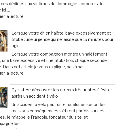
rces dédiées aux victimes de dommages corporels. Je
pour
 ici …
augmenter
de
er la lecture
la
« Fraisse
taille
Avocats
des
Lorsque votre chien halète, bave excessivement et
&
testicules
titube : une urgence qui ne laisse que 15 minutes pour
Associés
suscite
agir
:
des
Lorsque votre compagnon montre un halètement
un
inquiétudes
, une bave excessive et une titubation, chaque seconde
soutien
médicales »
 Dans cet article je vous explique, pas à pas …
personnalisé
de
er la lecture
et
« Lorsque
humain
votre
pour
Cyclistes : découvrez les erreurs fréquentes à éviter
chien
les
après un accident à vélo
halète,
victimes
Un accident à vélo peut durer quelques secondes,
bave
de
mais ses conséquences s’étirent parfois sur des
excessivement
dommages
s. Je m’appelle Francois, fondateur du site, et
et
corporels »
mpagne les …
titube