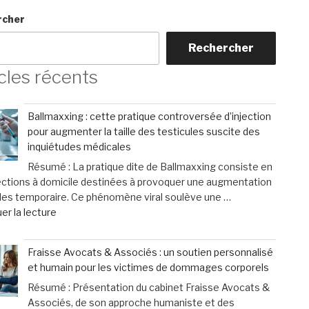
rcher
Rechercher
cles récents
Ballmaxxing : cette pratique controversée d’injection
pour augmenter la taille des testicules suscite des
inquiétudes médicales
Résumé : La pratique dite de Ballmaxxing consiste en
ections à domicile destinées à provoquer une augmentation
les temporaire. Ce phénomène viral soulève une …
de
er la lecture
« Ballmaxxing
:
Fraisse Avocats & Associés : un soutien personnalisé
cette
et humain pour les victimes de dommages corporels
pratique
Résumé : Présentation du cabinet Fraisse Avocats &
controversée
Associés, de son approche humaniste et des
d’injection