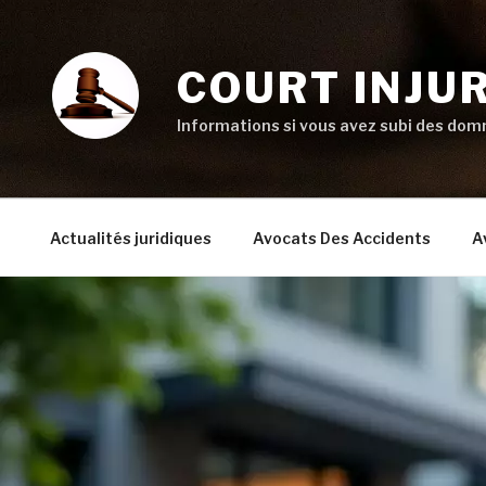
Aller
au
contenu
COURT INJU
principal
Informations si vous avez subi des domm
Actualités juridiques
Avocats Des Accidents
A