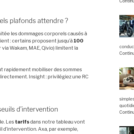
Continu
uels plafonds attendre ?
imitée les dommages corporels causés à
ient : certains proposent jusqu’à
100
conduct
r via Wakam, MAE, Qivio) limitent la
Continu
peut rapidement mobiliser des sommes
irectement. Insight : privilégiez une RC
simple
quotidi
seuils d’intervention
Continu
le. Les
tarifs
dans notre tableau vont
il d’intervention. Axa, par exemple,