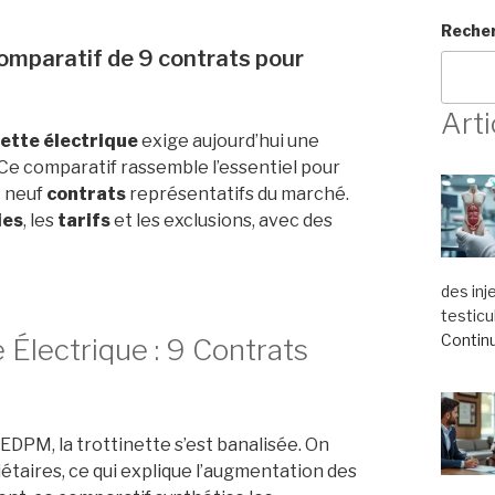
Reche
comparatif de 9 contrats pour
Arti
nette électrique
exige aujourd’hui une
. Ce comparatif rassemble l’essentiel pour
t neuf
contrats
représentatifs du marché.
ies
, les
tarifs
et les exclusions, avec des
des inj
testicu
Continu
 Électrique : 9 Contrats
 EDPM, la trottinette s’est banalisée. On
étaires, ce qui explique l’augmentation des