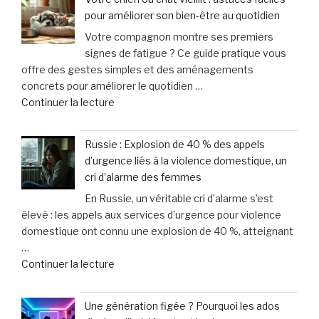
et
à
pour améliorer son bien-être au quotidien
Scooter
vélo »
Votre compagnon montre ses premiers
:
signes de fatigue ? Ce guide pratique vous
April
offre des gestes simples et des aménagements
Moto
concrets pour améliorer le quotidien …
innove
de
Continuer la lecture
avec
« Votre
une
chien
offre
Russie : Explosion de 40 % des appels
ou
sur-
d’urgence liés à la violence domestique, un
chat
mesure
cri d’alarme des femmes
vieillit
et
En Russie, un véritable cri d’alarme s’est
:
un
élevé : les appels aux services d’urgence pour violence
astuces
service
domestique ont connu une explosion de 40 %, atteignant
faciles
d’excellence »
…
pour
de
Continuer la lecture
améliorer
« Russie
son
:
bien-
Une génération figée ? Pourquoi les ados
Explosion
être