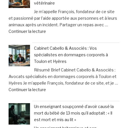
vétérinaire
système
Je m’appelle François, fondateur de ce site
inutile
et passionné par l’aide apportée aux personnes et à leurs
»
animaux après un incident. Partager un repas avec …
:
de
Continuer la lecture
les
« Partager
professionnels
mon
de
Cabinet Cabello & Associés : Vos
repas
santé
spécialistes en dommages corporels à
avec
face
Toulon et Hyères
mon
à
Résumé Brief Cabinet Cabello & Associés :
chien
des
Avocats spécialisés en dommages corporels à Toulon et
:
contraintes
Hyères Je m’appelle François, fondateur de ce site, et je …
les
pesantes »
de
Continuer la lecture
leçons
« Cabinet
inattendues
Cabello
que
Un enseignant soupçonné d’avoir causé la
&
j’ai
mort du bébé de 13 mois qu’il adoptait : « Il
Associés
tirées
est mort et mis au lit »
:
chez