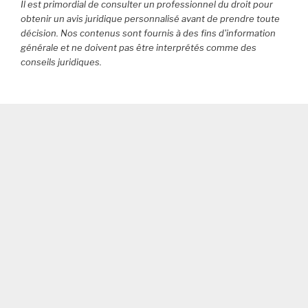
carburant
Il est primordial de consulter un professionnel du droit pour
«
obtenir un avis juridique personnalisé avant de prendre toute
maison
décision. Nos contenus sont fournis à des fins d'information
générale et ne doivent pas être interprétés comme des
»
conseils juridiques.
à
base
d’huile
de
friture
:
attention,
la
note
peut
grimper
à
plusieurs
milliers
d’euros… »