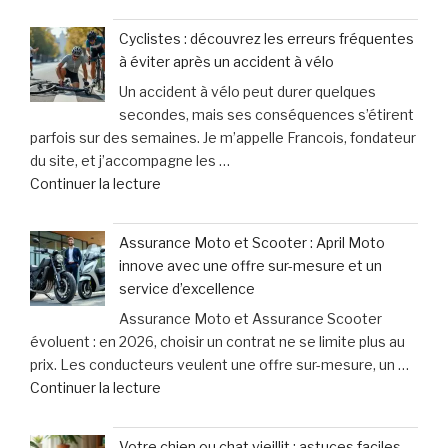
« Lorsque
pour
votre
les
Cyclistes : découvrez les erreurs fréquentes
chien
victimes
à éviter après un accident à vélo
halète,
de
Un accident à vélo peut durer quelques
bave
dommages
secondes, mais ses conséquences s’étirent
excessivement
corporels »
parfois sur des semaines. Je m’appelle Francois, fondateur
et
du site, et j’accompagne les …
titube
de
Continuer la lecture
:
« Cyclistes
une
:
urgence
Assurance Moto et Scooter : April Moto
découvrez
qui
innove avec une offre sur-mesure et un
les
ne
service d’excellence
erreurs
laisse
Assurance Moto et Assurance Scooter
fréquentes
que
évoluent : en 2026, choisir un contrat ne se limite plus au
à
15
prix. Les conducteurs veulent une offre sur-mesure, un …
éviter
minutes
de
Continuer la lecture
après
pour
« Assurance
un
agir »
Moto
accident
Votre chien ou chat vieillit : astuces faciles