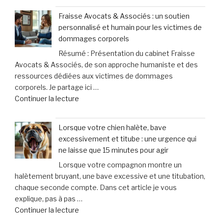
:
Fraisse Avocats & Associés : un soutien
cette
personnalisé et humain pour les victimes de
pratique
dommages corporels
controversée
Résumé : Présentation du cabinet Fraisse
d’injection
Avocats & Associés, de son approche humaniste et des
pour
ressources dédiées aux victimes de dommages
augmenter
corporels. Je partage ici …
la
de
Continuer la lecture
taille
« Fraisse
des
Avocats
testicules
Lorsque votre chien halète, bave
&
suscite
excessivement et titube : une urgence qui
Associés
des
ne laisse que 15 minutes pour agir
:
inquiétudes
Lorsque votre compagnon montre un
un
médicales »
halètement bruyant, une bave excessive et une titubation,
soutien
chaque seconde compte. Dans cet article je vous
personnalisé
explique, pas à pas …
et
de
Continuer la lecture
humain