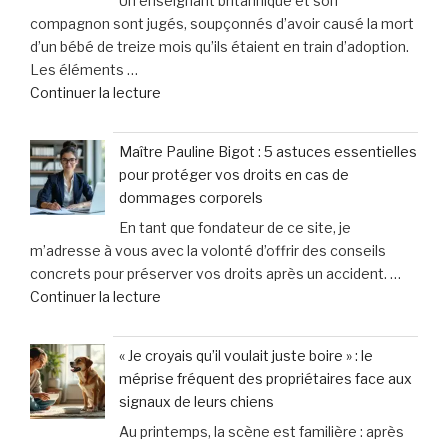
Un enseignant britannique et son
Vos
le
compagnon sont jugés, soupçonnés d’avoir causé la mort
spécialistes
vétérinaire »
d’un bébé de treize mois qu’ils étaient en train d’adoption.
en
Les éléments …
dommages
de
Continuer la lecture
corporels
« Un
à
enseignant
Toulon
Maître Pauline Bigot : 5 astuces essentielles
soupçonné
et
pour protéger vos droits en cas de
d’avoir
Hyères »
dommages corporels
causé
En tant que fondateur de ce site, je
la
m’adresse à vous avec la volonté d’offrir des conseils
mort
concrets pour préserver vos droits après un accident. …
du
de
Continuer la lecture
bébé
« Maître
de
Pauline
13
« Je croyais qu’il voulait juste boire » : le
Bigot
mois
méprise fréquent des propriétaires face aux
:
qu’il
signaux de leurs chiens
5
adoptait
Au printemps, la scène est familière : après
astuces
: