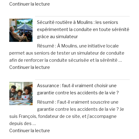
de
Continuer la lecture
de
de
« Le
violence
leurs
principal
connaissent
chiens »
Sécurité routière à Moulins : les seniors
suspect
une
expérimentent la conduite en toute sérénité
de
hausse
grâce au simulateur
l’attentat
spectaculaire
Résumé : À Moulins, une initiative locale
au
de
permet aux seniors de tester un simulateur de conduite
marché
40% »
afin de renforcer la conduite sécurisée et la sérénité …
de
de
Continuer la lecture
Noël
« Sécurité
en
routière
Allemagne
Assurance : faut-il vraiment choisir une
à
officiellement
garantie contre les accidents de la vie ?
Moulins
mis
Résumé : Faut-il vraiment souscrire une
:
en
garantie contre les accidents de la vie ? Je
les
examen
suis François, fondateur de ce site, et j’accompagne
seniors
pour
depuis des …
expérimentent
meurtre »
de
Continuer la lecture
la
« Assurance
conduite