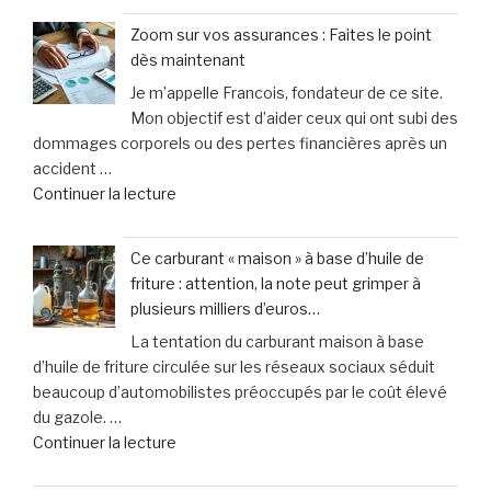
:
en
Zoom sur vos assurances : Faites le point
faut-
toute
dès maintenant
il
sérénité
Je m’appelle Francois, fondateur de ce site.
vraiment
grâce
Mon objectif est d’aider ceux qui ont subi des
choisir
au
dommages corporels ou des pertes financières après un
une
simulateur »
accident …
garantie
de
Continuer la lecture
contre
« Zoom
les
sur
accidents
Ce carburant « maison » à base d’huile de
vos
de
friture : attention, la note peut grimper à
assurances
la
plusieurs milliers d’euros…
:
vie
La tentation du carburant maison à base
Faites
? »
d’huile de friture circulée sur les réseaux sociaux séduit
le
beaucoup d’automobilistes préoccupés par le coût élevé
point
du gazole. …
dès
de
Continuer la lecture
maintenant »
« Ce