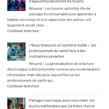
d’aujourd’hui désertent les boums
de
au
Résumé : Les boums, autrefois rite de
40
quotidien »
passage incontournable pour apprendre à
%
habiter son corps et à se rapprocher des autres, ont
des
largement reculé chez …
appels
de
Continuer la lecture
d’urgence
« Une
liés
génération
à
« Nous finançons un système inutile » : les
figée
la
professionnels de santé face à des
?
violence
contraintes pesantes
Pourquoi
domestique,
Résumé : La généralisation de la facture
les
un
électronique a été présentée comme une modernisation
ados
cri
nécessaire, mais elle pèse aujourd’hui sur les
d’aujourd’hui
d’alarme
professionnels de santé qui …
désertent
des
de
Continuer la lecture
les
femmes »
« «
boums »
Nous
Partager mon repas avec mon chien : les
finançons
leçons inattendues que j’ai tirées chez le
un