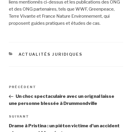
liens mentionnés ci-dessus et les publications des ONG
et des ONG partenaires, tels que WWF, Greenpeace,
Terre Vivante et France Nature Environnement, qui
proposent guides pratiques et études de cas.
CATÉGORIES
ACTUALITÉS JURIDIQUES
Navigation
Article
PRÉCÉDENT
de
précédent
Un choc spectaculaire avec un orignal laisse
l’article
une personne blessée à Drummondville
Article
SUIVANT
suivant
Drame à Pristina : un piéton victime d’un accident