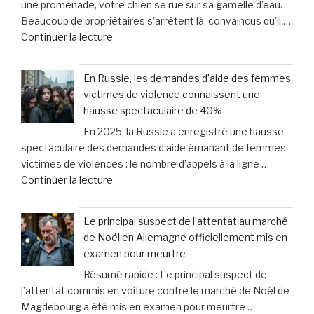
une promenade, votre chien se rue sur sa gamelle d’eau.
essentielles
«
Beaucoup de propriétaires s’arrêtent là, convaincus qu’il …
pour
Il
de
Continuer la lecture
protéger
est
« «
vos
mort
Je
droits
et
En Russie, les demandes d’aide des femmes
croyais
en
mis
victimes de violence connaissent une
qu’il
cas
au
hausse spectaculaire de 40%
voulait
de
lit
En 2025, la Russie a enregistré une hausse
juste
dommages
» »
spectaculaire des demandes d’aide émanant de femmes
boire
corporels »
victimes de violences : le nombre d’appels à la ligne …
»
de
Continuer la lecture
:
« En
le
Russie,
méprise
Le principal suspect de l’attentat au marché
les
fréquent
de Noël en Allemagne officiellement mis en
demandes
des
examen pour meurtre
d’aide
propriétaires
Résumé rapide : Le principal suspect de
des
face
l’attentat commis en voiture contre le marché de Noël de
femmes
aux
Magdebourg a été mis en examen pour meurtre …
victimes
signaux