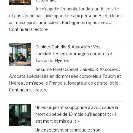
système
Je m’appelle François, fondateur de ce site
inutile
et passionné par l’aide apportée aux personnes et à leurs
»
animaux après un incident. Partager un repas avec …
:
de
Continuer la lecture
les
« Partager
professionnels
mon
de
Cabinet Cabello & Associés : Vos
repas
santé
spécialistes en dommages corporels à
avec
face
Toulon et Hyères
mon
à
Résumé Brief Cabinet Cabello & Associés :
chien
des
Avocats spécialisés en dommages corporels à Toulon et
:
contraintes
Hyères Je m’appelle François, fondateur de ce site, et je …
les
pesantes »
de
Continuer la lecture
leçons
« Cabinet
inattendues
Cabello
que
Un enseignant soupçonné d’avoir causé la
&
j’ai
mort du bébé de 13 mois qu’il adoptait : « Il
Associés
tirées
est mort et mis au lit »
:
chez
Un enseignant britannique et son
Vos
le