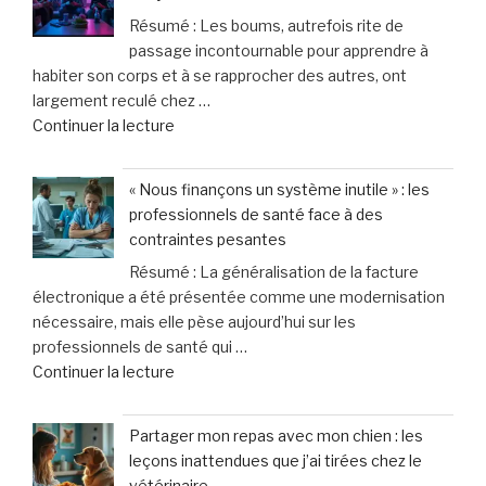
de
au
Résumé : Les boums, autrefois rite de
40
quotidien »
passage incontournable pour apprendre à
%
habiter son corps et à se rapprocher des autres, ont
des
largement reculé chez …
appels
de
Continuer la lecture
d’urgence
« Une
liés
génération
à
« Nous finançons un système inutile » : les
figée
la
professionnels de santé face à des
?
violence
contraintes pesantes
Pourquoi
domestique,
Résumé : La généralisation de la facture
les
un
électronique a été présentée comme une modernisation
ados
cri
nécessaire, mais elle pèse aujourd’hui sur les
d’aujourd’hui
d’alarme
professionnels de santé qui …
désertent
des
de
Continuer la lecture
les
femmes »
« «
boums »
Nous
Partager mon repas avec mon chien : les
finançons
leçons inattendues que j’ai tirées chez le
un
vétérinaire