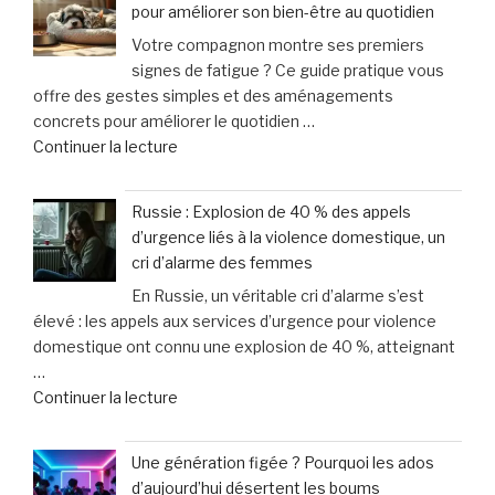
pour améliorer son bien-être au quotidien
Scooter
vélo »
Votre compagnon montre ses premiers
:
signes de fatigue ? Ce guide pratique vous
April
offre des gestes simples et des aménagements
Moto
concrets pour améliorer le quotidien …
innove
de
Continuer la lecture
avec
« Votre
une
chien
offre
Russie : Explosion de 40 % des appels
ou
sur-
d’urgence liés à la violence domestique, un
chat
mesure
cri d’alarme des femmes
vieillit
et
En Russie, un véritable cri d’alarme s’est
:
un
élevé : les appels aux services d’urgence pour violence
astuces
service
domestique ont connu une explosion de 40 %, atteignant
faciles
d’excellence »
…
pour
de
Continuer la lecture
améliorer
« Russie
son
:
bien-
Une génération figée ? Pourquoi les ados
Explosion
être
d’aujourd’hui désertent les boums