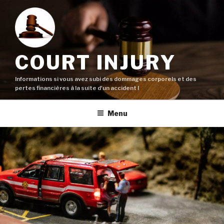
Aller
au
contenu
principal
COURT INJURY
Informations si vous avez subi des dommages corporels et des
pertes financières à la suite d'un accident !
Menu