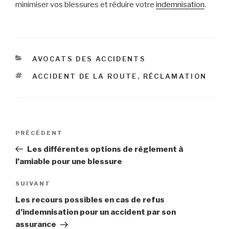
minimiser vos blessures et réduire votre
indemnisation
.
CATÉGORIES
AVOCATS DES ACCIDENTS
ÉTIQUETTES
ACCIDENT DE LA ROUTE
,
RÉCLAMATION
Navigation
Article
PRÉCÉDENT
de
précédent
Les différentes options de règlement à
l’article
l’amiable pour une blessure
Article
SUIVANT
suivant
Les recours possibles en cas de refus
d’indemnisation pour un accident par son
assurance