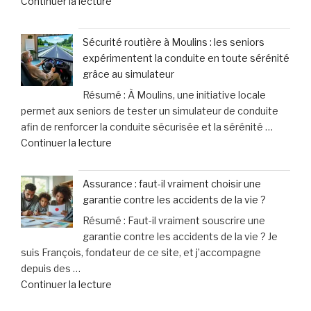
de
Continuer la lecture
de
de
« Le
violence
leurs
principal
connaissent
chiens »
Sécurité routière à Moulins : les seniors
suspect
une
expérimentent la conduite en toute sérénité
de
hausse
grâce au simulateur
l’attentat
spectaculaire
Résumé : À Moulins, une initiative locale
au
de
permet aux seniors de tester un simulateur de conduite
marché
40% »
afin de renforcer la conduite sécurisée et la sérénité …
de
de
Continuer la lecture
Noël
« Sécurité
en
routière
Allemagne
Assurance : faut-il vraiment choisir une
à
officiellement
garantie contre les accidents de la vie ?
Moulins
mis
Résumé : Faut-il vraiment souscrire une
:
en
garantie contre les accidents de la vie ? Je
les
examen
suis François, fondateur de ce site, et j’accompagne
seniors
pour
depuis des …
expérimentent
meurtre »
de
Continuer la lecture
la
« Assurance
conduite