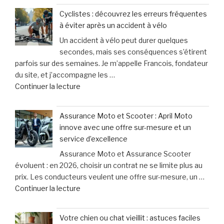
votre
les
Cyclistes : découvrez les erreurs fréquentes
chien
victimes
à éviter après un accident à vélo
halète,
de
Un accident à vélo peut durer quelques
bave
dommages
secondes, mais ses conséquences s’étirent
excessivement
corporels »
parfois sur des semaines. Je m’appelle Francois, fondateur
et
du site, et j’accompagne les …
titube
de
Continuer la lecture
:
« Cyclistes
une
:
urgence
Assurance Moto et Scooter : April Moto
découvrez
qui
innove avec une offre sur-mesure et un
les
ne
service d’excellence
erreurs
laisse
Assurance Moto et Assurance Scooter
fréquentes
que
évoluent : en 2026, choisir un contrat ne se limite plus au
à
15
prix. Les conducteurs veulent une offre sur-mesure, un …
éviter
minutes
de
Continuer la lecture
après
pour
« Assurance
un
agir »
Moto
accident
Votre chien ou chat vieillit : astuces faciles
et
à