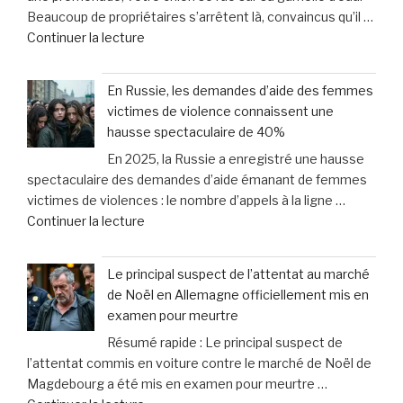
«
Beaucoup de propriétaires s’arrêtent là, convaincus qu’il …
pour
Il
de
Continuer la lecture
protéger
est
« «
vos
mort
Je
droits
et
En Russie, les demandes d’aide des femmes
croyais
en
mis
victimes de violence connaissent une
qu’il
cas
au
hausse spectaculaire de 40%
voulait
de
lit
En 2025, la Russie a enregistré une hausse
juste
dommages
» »
spectaculaire des demandes d’aide émanant de femmes
boire
corporels »
victimes de violences : le nombre d’appels à la ligne …
»
de
Continuer la lecture
:
« En
le
Russie,
méprise
Le principal suspect de l’attentat au marché
les
fréquent
de Noël en Allemagne officiellement mis en
demandes
des
examen pour meurtre
d’aide
propriétaires
Résumé rapide : Le principal suspect de
des
face
l’attentat commis en voiture contre le marché de Noël de
femmes
aux
Magdebourg a été mis en examen pour meurtre …
victimes
signaux