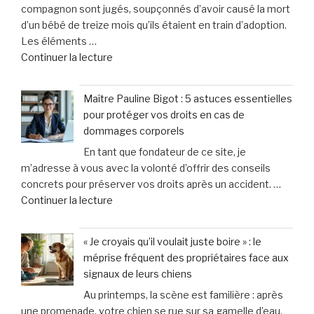
compagnon sont jugés, soupçonnés d’avoir causé la mort
spécialistes
vétérinaire »
d’un bébé de treize mois qu’ils étaient en train d’adoption.
en
Les éléments …
dommages
de
Continuer la lecture
corporels
« Un
à
enseignant
Toulon
Maître Pauline Bigot : 5 astuces essentielles
soupçonné
et
pour protéger vos droits en cas de
d’avoir
Hyères »
dommages corporels
causé
En tant que fondateur de ce site, je
la
m’adresse à vous avec la volonté d’offrir des conseils
mort
concrets pour préserver vos droits après un accident. …
du
de
Continuer la lecture
bébé
« Maître
de
Pauline
13
« Je croyais qu’il voulait juste boire » : le
Bigot
mois
méprise fréquent des propriétaires face aux
:
qu’il
signaux de leurs chiens
5
adoptait
Au printemps, la scène est familière : après
astuces
:
une promenade, votre chien se rue sur sa gamelle d’eau.
essentielles