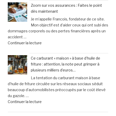
:
en
Zoom sur vos assurances : Faites le point
faut-
toute
dès maintenant
il
sérénité
Je m’appelle Francois, fondateur de ce site.
vraiment
grâce
Mon objectif est d’aider ceux qui ont subi des
choisir
au
dommages corporels ou des pertes financières après un
une
simulateur »
accident …
garantie
de
Continuer la lecture
contre
« Zoom
les
sur
accidents
Ce carburant « maison » à base d’huile de
vos
de
friture : attention, la note peut grimper à
assurances
la
plusieurs milliers d’euros…
:
vie
La tentation du carburant maison à base
Faites
? »
d’huile de friture circulée sur les réseaux sociaux séduit
le
beaucoup d’automobilistes préoccupés par le coût élevé
point
du gazole. …
dès
de
Continuer la lecture
maintenant »
« Ce
carburant
Il est primordial de consulter un professionnel du droit pour