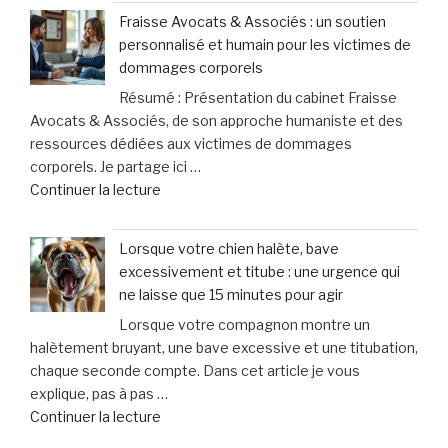
:
Fraisse Avocats & Associés : un soutien
cette
personnalisé et humain pour les victimes de
pratique
dommages corporels
controversée
Résumé : Présentation du cabinet Fraisse
d’injection
Avocats & Associés, de son approche humaniste et des
pour
ressources dédiées aux victimes de dommages
augmenter
corporels. Je partage ici …
la
de
Continuer la lecture
taille
« Fraisse
des
Avocats
testicules
Lorsque votre chien halète, bave
&
suscite
excessivement et titube : une urgence qui
Associés
des
ne laisse que 15 minutes pour agir
:
inquiétudes
Lorsque votre compagnon montre un
un
médicales »
halètement bruyant, une bave excessive et une titubation,
soutien
chaque seconde compte. Dans cet article je vous
personnalisé
explique, pas à pas …
et
de
Continuer la lecture
humain
« Lorsque
pour