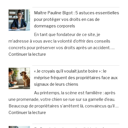
« Un
à
enseignant
Toulon
Maître Pauline Bigot : 5 astuces essentielles
soupçonné
et
pour protéger vos droits en cas de
d’avoir
Hyères »
dommages corporels
causé
En tant que fondateur de ce site, je
la
m’adresse à vous avec la volonté d’offrir des conseils
mort
concrets pour préserver vos droits après un accident. …
du
de
Continuer la lecture
bébé
« Maître
de
Pauline
13
« Je croyais qu’il voulait juste boire » : le
Bigot
mois
méprise fréquent des propriétaires face aux
:
qu’il
signaux de leurs chiens
5
adoptait
Au printemps, la scène est familière : après
astuces
:
une promenade, votre chien se rue sur sa gamelle d’eau.
essentielles
«
Beaucoup de propriétaires s’arrêtent là, convaincus qu’il …
pour
Il
de
Continuer la lecture
protéger
est
« «
vos
mort
Je
droits
et