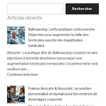
Rechercher
Articles récents
Ballmaxxing : cette pratique controversée
d’injection pour augmenter la taille des
testicules suscite des inquiétudes
médicales
Résumé : La pratique dite de Ballmaxxing consiste en des
injections à domicile destinées à provoquer une
augmentation testicules temporaire. Ce phénomène viral
soulève une …
de
Continuer la lecture
« Ballmaxxing
:
Fraisse Avocats & Associés : un soutien
cette
personnalisé et humain pour les victimes de
pratique
dommages corporels
controversée