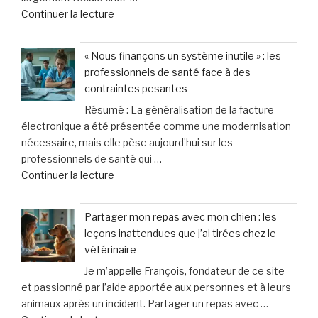
de
Continuer la lecture
d’urgence
« Une
liés
génération
à
« Nous finançons un système inutile » : les
figée
la
professionnels de santé face à des
?
violence
contraintes pesantes
Pourquoi
domestique,
Résumé : La généralisation de la facture
les
un
électronique a été présentée comme une modernisation
ados
cri
nécessaire, mais elle pèse aujourd’hui sur les
d’aujourd’hui
d’alarme
professionnels de santé qui …
désertent
des
de
Continuer la lecture
les
femmes »
« «
boums »
Nous
Partager mon repas avec mon chien : les
finançons
leçons inattendues que j’ai tirées chez le
un
vétérinaire
système
Je m’appelle François, fondateur de ce site
inutile
et passionné par l’aide apportée aux personnes et à leurs
»
animaux après un incident. Partager un repas avec …
: