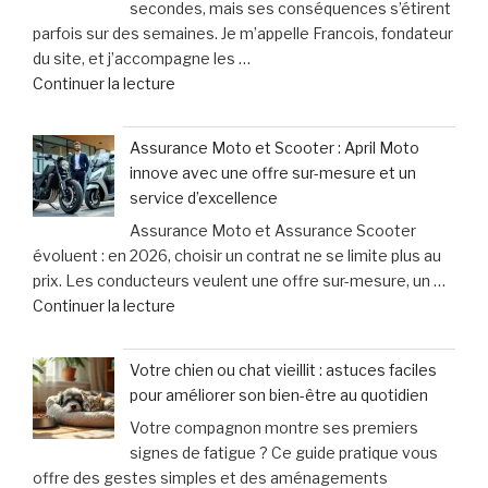
secondes, mais ses conséquences s’étirent
excessivement
corporels »
parfois sur des semaines. Je m’appelle Francois, fondateur
et
du site, et j’accompagne les …
titube
de
Continuer la lecture
:
« Cyclistes
une
:
urgence
Assurance Moto et Scooter : April Moto
découvrez
qui
innove avec une offre sur-mesure et un
les
ne
service d’excellence
erreurs
laisse
Assurance Moto et Assurance Scooter
fréquentes
que
évoluent : en 2026, choisir un contrat ne se limite plus au
à
15
prix. Les conducteurs veulent une offre sur-mesure, un …
éviter
minutes
de
Continuer la lecture
après
pour
« Assurance
un
agir »
Moto
accident
Votre chien ou chat vieillit : astuces faciles
et
à
pour améliorer son bien-être au quotidien
Scooter
vélo »
Votre compagnon montre ses premiers
:
signes de fatigue ? Ce guide pratique vous
April
offre des gestes simples et des aménagements
Moto