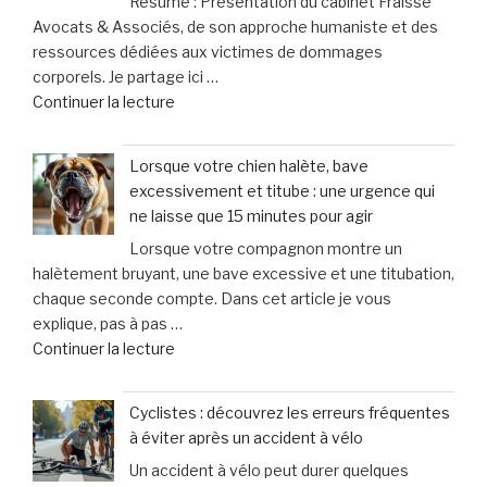
Résumé : Présentation du cabinet Fraisse
d’injection
Avocats & Associés, de son approche humaniste et des
pour
ressources dédiées aux victimes de dommages
augmenter
corporels. Je partage ici …
la
de
Continuer la lecture
taille
« Fraisse
des
Avocats
testicules
Lorsque votre chien halète, bave
&
suscite
excessivement et titube : une urgence qui
Associés
des
ne laisse que 15 minutes pour agir
:
inquiétudes
Lorsque votre compagnon montre un
un
médicales »
halètement bruyant, une bave excessive et une titubation,
soutien
chaque seconde compte. Dans cet article je vous
personnalisé
explique, pas à pas …
et
de
Continuer la lecture
humain
« Lorsque
pour
votre
les
Cyclistes : découvrez les erreurs fréquentes
chien
victimes
à éviter après un accident à vélo
halète,
de
Un accident à vélo peut durer quelques
bave
dommages