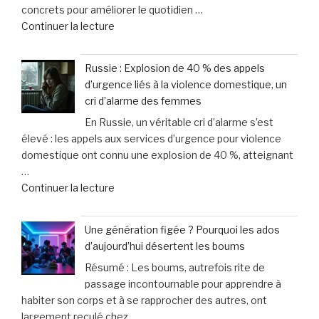
concrets pour améliorer le quotidien …
innove
de
Continuer la lecture
avec
« Votre
une
chien
offre
Russie : Explosion de 40 % des appels
ou
sur-
d’urgence liés à la violence domestique, un
chat
mesure
cri d’alarme des femmes
vieillit
et
En Russie, un véritable cri d’alarme s’est
:
un
élevé : les appels aux services d’urgence pour violence
astuces
service
domestique ont connu une explosion de 40 %, atteignant
faciles
d’excellence »
…
pour
de
Continuer la lecture
améliorer
« Russie
son
:
bien-
Une génération figée ? Pourquoi les ados
Explosion
être
d’aujourd’hui désertent les boums
de
au
Résumé : Les boums, autrefois rite de
40
quotidien »
passage incontournable pour apprendre à
%
habiter son corps et à se rapprocher des autres, ont
des
largement reculé chez …
appels