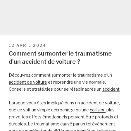
PUBLIÉ
12 AVRIL 2024
LE
Comment surmonter le traumatisme
d’un accident de voiture ?
Découvrez comment surmonter le traumatisme d’un
accident de voiture
et reprendre une vie normale.
Conseils et stratégies pour se rétablir après un
accident
.
Lorsque vous êtes impliqué dans un accident de voiture,
que ce soit un simple accrochage ou une
collision
plus
grave, les effets émotionnels peuvent être profonds et
durables. Le traumatisme causé par un tel événement
peut se manifester de différentes manières, telles que