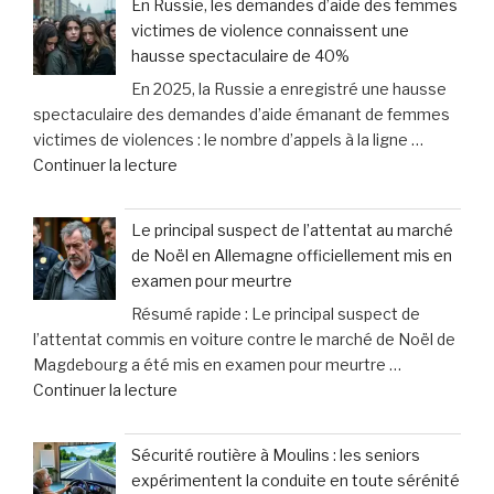
En Russie, les demandes d’aide des femmes
croyais
en
mis
victimes de violence connaissent une
qu’il
cas
au
hausse spectaculaire de 40%
voulait
de
lit
En 2025, la Russie a enregistré une hausse
juste
dommages
» »
spectaculaire des demandes d’aide émanant de femmes
boire
corporels »
victimes de violences : le nombre d’appels à la ligne …
»
de
Continuer la lecture
:
« En
le
Russie,
méprise
Le principal suspect de l’attentat au marché
les
fréquent
de Noël en Allemagne officiellement mis en
demandes
des
examen pour meurtre
d’aide
propriétaires
Résumé rapide : Le principal suspect de
des
face
l’attentat commis en voiture contre le marché de Noël de
femmes
aux
Magdebourg a été mis en examen pour meurtre …
victimes
signaux
de
Continuer la lecture
de
de
« Le
violence
leurs
principal
connaissent
chiens »
Sécurité routière à Moulins : les seniors
suspect
une
expérimentent la conduite en toute sérénité
de
hausse