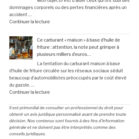
Mon objectif est d’aider ceux qui ont subi des
choisir
au
dommages corporels ou des pertes financières après un
une
simulateur »
accident …
garantie
de
Continuer la lecture
contre
« Zoom
les
sur
accidents
Ce carburant « maison » à base d’huile de
vos
de
friture : attention, la note peut grimper à
assurances
la
plusieurs milliers d’euros…
:
vie
La tentation du carburant maison à base
Faites
? »
d’huile de friture circulée sur les réseaux sociaux séduit
le
beaucoup d’automobilistes préoccupés par le coût élevé
point
du gazole. …
dès
de
Continuer la lecture
maintenant »
« Ce
carburant
Il est primordial de consulter un professionnel du droit pour
«
obtenir un avis juridique personnalisé avant de prendre toute
maison
décision. Nos contenus sont fournis à des fins d'information
générale et ne doivent pas être interprétés comme des
»
conseils juridiques.
à