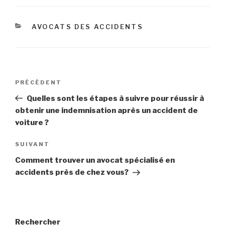
CATÉGORIES
AVOCATS DES ACCIDENTS
Navigation
Article
PRÉCÉDENT
de
précédent
Quelles sont les étapes à suivre pour réussir à
l’article
obtenir une indemnisation après un accident de
voiture ?
Article
SUIVANT
suivant
Comment trouver un avocat spécialisé en
accidents près de chez vous?
Rechercher