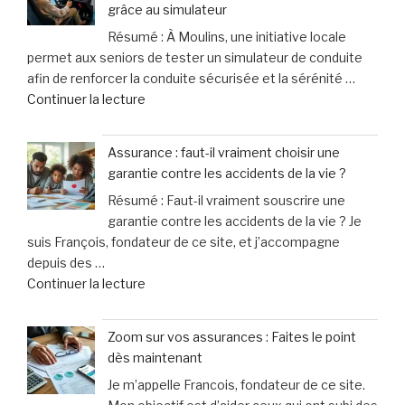
grâce au simulateur
l’attentat
spectaculaire
Résumé : À Moulins, une initiative locale
au
de
permet aux seniors de tester un simulateur de conduite
marché
40% »
afin de renforcer la conduite sécurisée et la sérénité …
de
de
Continuer la lecture
Noël
« Sécurité
en
routière
Allemagne
Assurance : faut-il vraiment choisir une
à
officiellement
garantie contre les accidents de la vie ?
Moulins
mis
Résumé : Faut-il vraiment souscrire une
:
en
garantie contre les accidents de la vie ? Je
les
examen
suis François, fondateur de ce site, et j’accompagne
seniors
pour
depuis des …
expérimentent
meurtre »
de
Continuer la lecture
la
« Assurance
conduite
:
en
Zoom sur vos assurances : Faites le point
faut-
toute
dès maintenant
il
sérénité
Je m’appelle Francois, fondateur de ce site.
vraiment
grâce