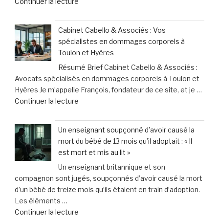
de
Continuer la lecture
les
« Partager
professionnels
mon
de
Cabinet Cabello & Associés : Vos
repas
santé
spécialistes en dommages corporels à
avec
face
Toulon et Hyères
mon
à
Résumé Brief Cabinet Cabello & Associés :
chien
des
Avocats spécialisés en dommages corporels à Toulon et
:
contraintes
Hyères Je m’appelle François, fondateur de ce site, et je …
les
pesantes »
de
Continuer la lecture
leçons
« Cabinet
inattendues
Cabello
que
Un enseignant soupçonné d’avoir causé la
&
j’ai
mort du bébé de 13 mois qu’il adoptait : « Il
Associés
tirées
est mort et mis au lit »
:
chez
Un enseignant britannique et son
Vos
le
compagnon sont jugés, soupçonnés d’avoir causé la mort
spécialistes
vétérinaire »
d’un bébé de treize mois qu’ils étaient en train d’adoption.
en
Les éléments …
dommages
de
Continuer la lecture
corporels